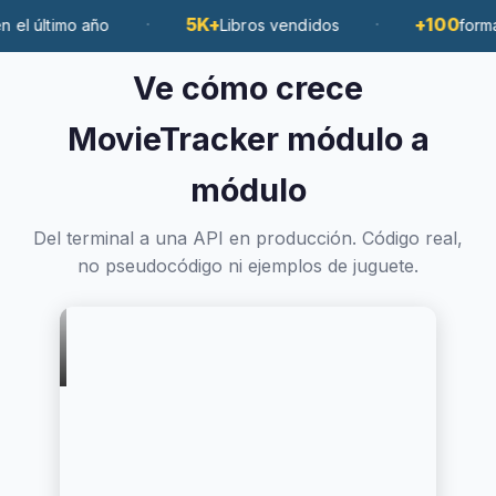
·
5K+
·
+100
mo año
Libros vendidos
formados con
Ve cómo crece
MovieTracker módulo a
módulo
Del terminal a una API en producción. Código real,
no pseudocódigo ni ejemplos de juguete.