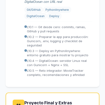
DigitalOcean con URL real
Git/GitHub
PythonAnywhere
DigitalOcean
Deploy
L10.1 — Git desde cero: commits, ramas,
GitHub y pull requests
L10.2 — Preparar la app para producción:
Gunicorn, .env, logging y checklist de
seguridad
L10.3 — Deploy en PythonAnywhere:
entorno gratuito para mostrar tu proyecto
L10.4 — DigitalOcean: servidor Linux real
con Gunicorn + Nginx + SSL
L10.5 — Reto integrador: MovieTracker
completo, recomendaciones y afinidad
Proyecto Final y Extras