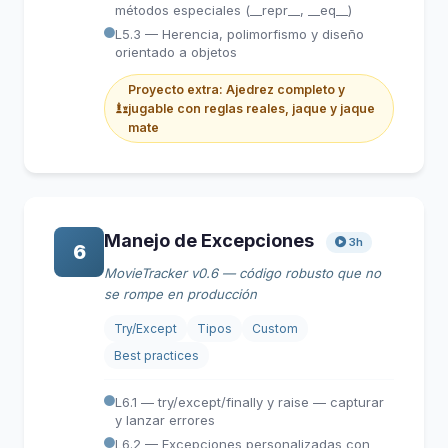
métodos especiales (__repr__, __eq__)
L5.3 — Herencia, polimorfismo y diseño
orientado a objetos
Proyecto extra: Ajedrez completo y
jugable con reglas reales, jaque y jaque
mate
Manejo de Excepciones
3h
6
MovieTracker v0.6 — código robusto que no
se rompe en producción
Try/Except
Tipos
Custom
Best practices
L6.1 — try/except/finally y raise — capturar
y lanzar errores
L6.2 — Excepciones personalizadas con