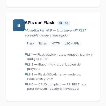
APIs con Flask
~4h
8
MovieTracker v0.8 — tu primera API REST
accesible desde el navegador
Flask
Rutas
HTTP
JSON APIs
L8.1 — Flask básico: rutas, request, jsonify y
códigos HTTP
L8.2 — Blueprints y organización del
proyecto
L8.3 — Flask-SQLAlchemy: modelos,
relaciones y ORM
L8.4 — CRUD completo — API REST lista
para consumir desde el navegador