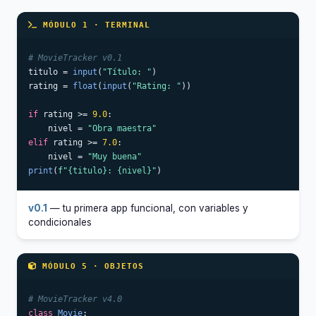
MÓDULO 1 · TERMINAL
# MovieTracker v0.1
titulo = 
input
(
"Título: "
)

rating = 
float
(
input
(
"Rating: "
))

if
 rating >= 
9.0
:

    nivel = 
"Obra maestra"
elif
 rating >= 
7.0
:

    nivel = 
"Muy buena"
print
(
f"{titulo}: {nivel}"
)
v0.1
— tu primera app funcional, con variables y
condicionales
MÓDULO 5 · OBJETOS
# MovieTracker v4.0
class
Movie
:
