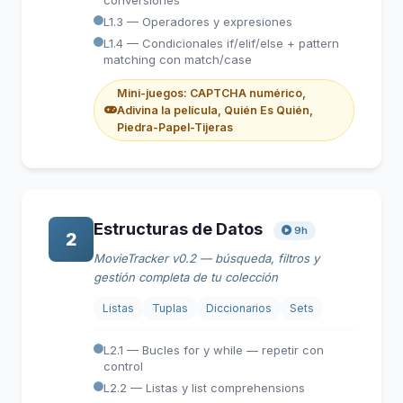
conversiones
L1.3 — Operadores y expresiones
L1.4 — Condicionales if/elif/else + pattern
matching con match/case
Mini-juegos: CAPTCHA numérico,
Adivina la película, Quién Es Quién,
Piedra-Papel-Tijeras
Estructuras de Datos
9h
2
MovieTracker v0.2 — búsqueda, filtros y
gestión completa de tu colección
Listas
Tuplas
Diccionarios
Sets
L2.1 — Bucles for y while — repetir con
control
L2.2 — Listas y list comprehensions