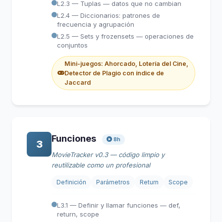
L2.3 — Tuplas — datos que no cambian
L2.4 — Diccionarios: patrones de
frecuencia y agrupación
L2.5 — Sets y frozensets — operaciones de
conjuntos
Mini-juegos: Ahorcado, Lotería del Cine,
Detector de Plagio con índice de
Jaccard
Funciones
8h
3
MovieTracker v0.3 — código limpio y
reutilizable como un profesional
Definición
Parámetros
Return
Scope
L3.1 — Definir y llamar funciones — def,
return, scope