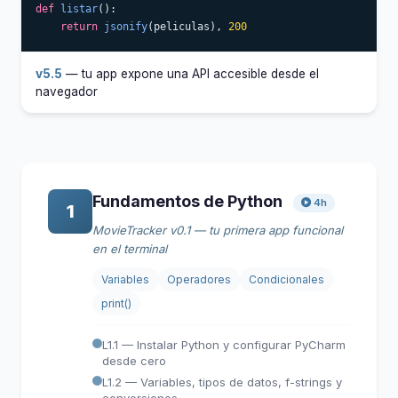
def
listar
():

return
jsonify
(peliculas), 
200
v5.5
— tu app expone una API accesible desde el
navegador
Fundamentos de Python
4h
1
MovieTracker v0.1 — tu primera app funcional
en el terminal
Variables
Operadores
Condicionales
print()
L1.1 — Instalar Python y configurar PyCharm
desde cero
L1.2 — Variables, tipos de datos, f-strings y