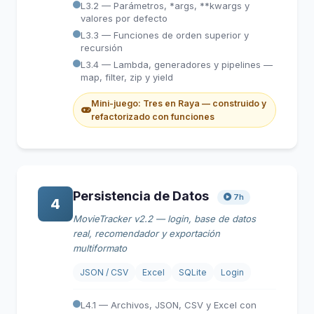
L3.2 — Parámetros, *args, **kwargs y
valores por defecto
L3.3 — Funciones de orden superior y
recursión
L3.4 — Lambda, generadores y pipelines —
map, filter, zip y yield
Mini-juego: Tres en Raya — construido y
refactorizado con funciones
Persistencia de Datos
7h
4
MovieTracker v2.2 — login, base de datos
real, recomendador y exportación
multiformato
JSON / CSV
Excel
SQLite
Login
L4.1 — Archivos, JSON, CSV y Excel con