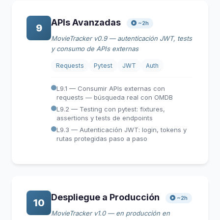
APIs Avanzadas
~2h
9
MovieTracker v0.9 — autenticación JWT, tests
y consumo de APIs externas
Requests
Pytest
JWT
Auth
L9.1 — Consumir APIs externas con
requests — búsqueda real con OMDB
L9.2 — Testing con pytest: fixtures,
assertions y tests de endpoints
L9.3 — Autenticación JWT: login, tokens y
rutas protegidas paso a paso
Despliegue a Producción
~2h
10
MovieTracker v1.0 — en producción en