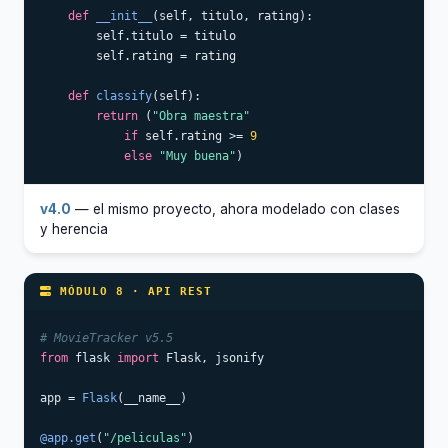
def
__init__
(self, titulo, rating):

        self.titulo = titulo

        self.rating = rating

def
classify
(self):

return
 (
"Obra maestra"
if
 self.rating >= 
9
else
"Muy buena"
)
v4.0
— el mismo proyecto, ahora modelado con clases
y herencia
MÓDULO 8 · API REST
# MovieTracker v5.5
from
 flask 
import
 Flask, jsonify

app = 
Flask
(__name__)

@app.get
(
"/peliculas"