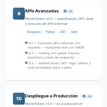
APIs Avanzadas
~2h
9
MovieTracker v0.9 — autenticación JWT, tests
y consumo de APIs externas
Requests
Pytest
JWT
Auth
L9.1 — Consumir APIs externas con
requests — búsqueda real con OMDB
L9.2 — Testing con pytest: fixtures,
assertions y tests de endpoints
L9.3 — Autenticación JWT: login, tokens y
rutas protegidas paso a paso
Despliegue a Producción
~2h
10
MovieTracker v1.0 — en producción en