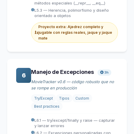
métodos especiales (__repr__, __eq__)
L5.3 — Herencia, polimorfismo y diseño
orientado a objetos
Proyecto extra: Ajedrez completo y
jugable con reglas reales, jaque y jaque
mate
Manejo de Excepciones
3h
6
MovieTracker v0.6 — código robusto que no
se rompe en producción
Try/Except
Tipos
Custom
Best practices
L6.1 — try/except/finally y raise — capturar
y lanzar errores
L6.2 — Excepciones personalizadas con