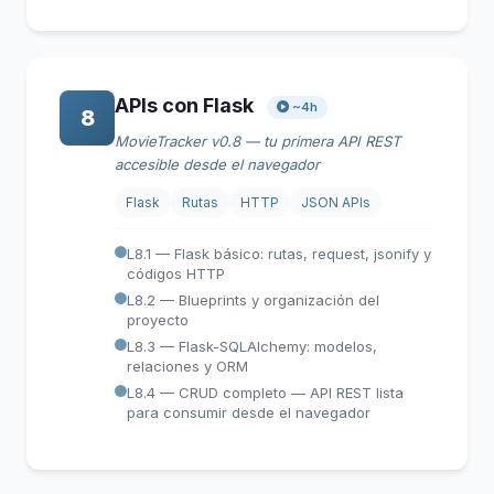
APIs con Flask
~4h
8
MovieTracker v0.8 — tu primera API REST
accesible desde el navegador
Flask
Rutas
HTTP
JSON APIs
L8.1 — Flask básico: rutas, request, jsonify y
códigos HTTP
L8.2 — Blueprints y organización del
proyecto
L8.3 — Flask-SQLAlchemy: modelos,
relaciones y ORM
L8.4 — CRUD completo — API REST lista
para consumir desde el navegador