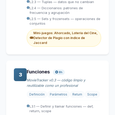
L2.3 — Tuplas — datos que no cambian
L2.4 — Diccionarios: patrones de
frecuencia y agrupación
L2.5 — Sets y frozensets — operaciones de
conjuntos
Mini-juegos: Ahorcado, Lotería del Cine,
Detector de Plagio con índice de
Jaccard
Funciones
8h
3
MovieTracker v0.3 — código limpio y
reutilizable como un profesional
Definición
Parámetros
Return
Scope
L3.1 — Definir y llamar funciones — def,
return, scope