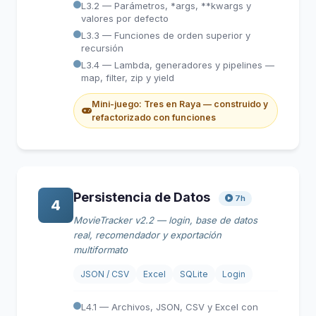
L3.2 — Parámetros, *args, **kwargs y
valores por defecto
L3.3 — Funciones de orden superior y
recursión
L3.4 — Lambda, generadores y pipelines —
map, filter, zip y yield
Mini-juego: Tres en Raya — construido y
refactorizado con funciones
Persistencia de Datos
7h
4
MovieTracker v2.2 — login, base de datos
real, recomendador y exportación
multiformato
JSON / CSV
Excel
SQLite
Login
L4.1 — Archivos, JSON, CSV y Excel con