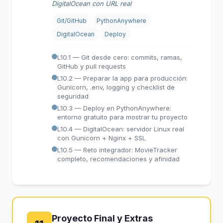
DigitalOcean con URL real
Git/GitHub
PythonAnywhere
DigitalOcean
Deploy
L10.1 — Git desde cero: commits, ramas,
GitHub y pull requests
L10.2 — Preparar la app para producción:
Gunicorn, .env, logging y checklist de
seguridad
L10.3 — Deploy en PythonAnywhere:
entorno gratuito para mostrar tu proyecto
L10.4 — DigitalOcean: servidor Linux real
con Gunicorn + Nginx + SSL
L10.5 — Reto integrador: MovieTracker
completo, recomendaciones y afinidad
Proyecto Final y Extras