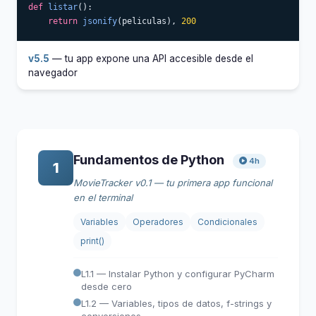
def
listar
():

return
jsonify
(peliculas), 
200
v5.5
— tu app expone una API accesible desde el
navegador
Fundamentos de Python
4h
1
MovieTracker v0.1 — tu primera app funcional
en el terminal
Variables
Operadores
Condicionales
print()
L1.1 — Instalar Python y configurar PyCharm
desde cero
L1.2 — Variables, tipos de datos, f-strings y