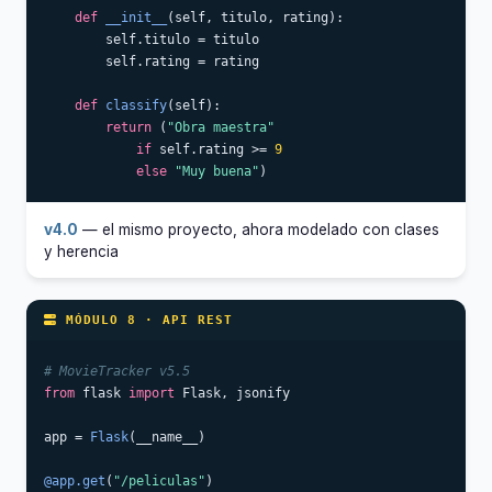
def
__init__
(self, titulo, rating):

        self.titulo = titulo

        self.rating = rating

def
classify
(self):

return
 (
"Obra maestra"
if
 self.rating >= 
9
else
"Muy buena"
)
v4.0
— el mismo proyecto, ahora modelado con clases
y herencia
MÓDULO 8 · API REST
# MovieTracker v5.5
from
 flask 
import
 Flask, jsonify

app = 
Flask
(__name__)

@app.get
(
"/peliculas"