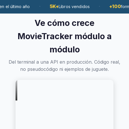
·
5K+
·
+100
imo año
Libros vendidos
formados co
Ve cómo crece
MovieTracker módulo a
módulo
Del terminal a una API en producción. Código real,
no pseudocódigo ni ejemplos de juguete.