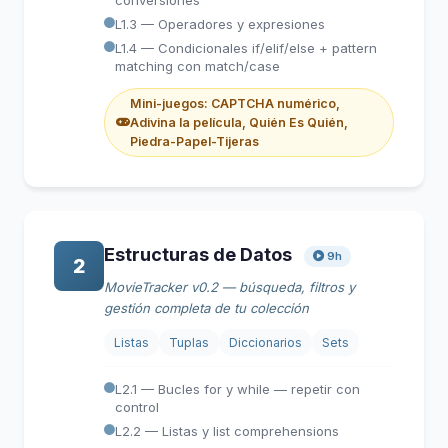
conversiones
L1.3 — Operadores y expresiones
L1.4 — Condicionales if/elif/else + pattern
matching con match/case
Mini-juegos: CAPTCHA numérico,
Adivina la película, Quién Es Quién,
Piedra-Papel-Tijeras
Estructuras de Datos
9h
2
MovieTracker v0.2 — búsqueda, filtros y
gestión completa de tu colección
Listas
Tuplas
Diccionarios
Sets
L2.1 — Bucles for y while — repetir con
control
L2.2 — Listas y list comprehensions