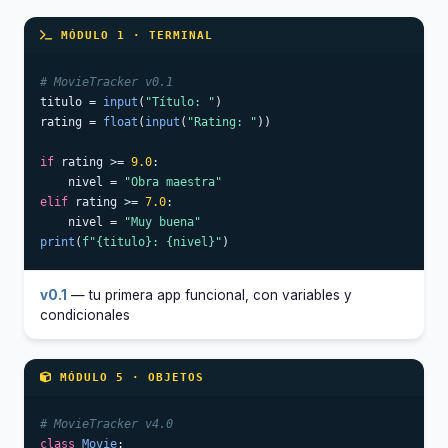
MÓDULO 1 · TERMINAL
# MovieTracker v0.1
titulo = 
input
(
"Título: "
)

rating = 
float
(
input
(
"Rating: "
))

if
 rating >= 
9.0
:

    nivel = 
"Obra maestra"
elif
 rating >= 
7.0
:

    nivel = 
"Muy buena"
print
(
f"{titulo}: {nivel}"
)
v0.1
— tu primera app funcional, con variables y
condicionales
MÓDULO 5 · OBJETOS
# MovieTracker v4.0
class
Movie
:
