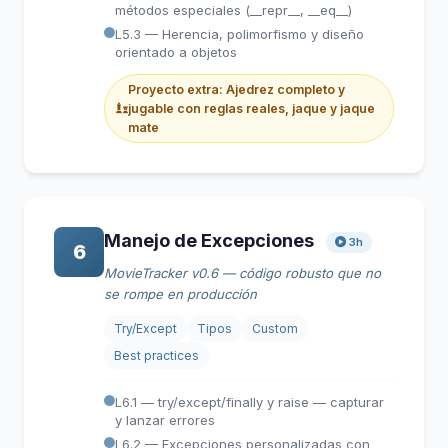
métodos especiales (__repr__, __eq__)
L5.3 — Herencia, polimorfismo y diseño
orientado a objetos
Proyecto extra: Ajedrez completo y
jugable con reglas reales, jaque y jaque
mate
Manejo de Excepciones
3h
6
MovieTracker v0.6 — código robusto que no
se rompe en producción
Try/Except
Tipos
Custom
Best practices
L6.1 — try/except/finally y raise — capturar
y lanzar errores
L6.2 — Excepciones personalizadas con