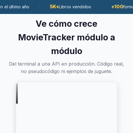
·
5K+
·
+100
mo año
Libros vendidos
formados co
Ve cómo crece
MovieTracker módulo a
módulo
Del terminal a una API en producción. Código real,
no pseudocódigo ni ejemplos de juguete.