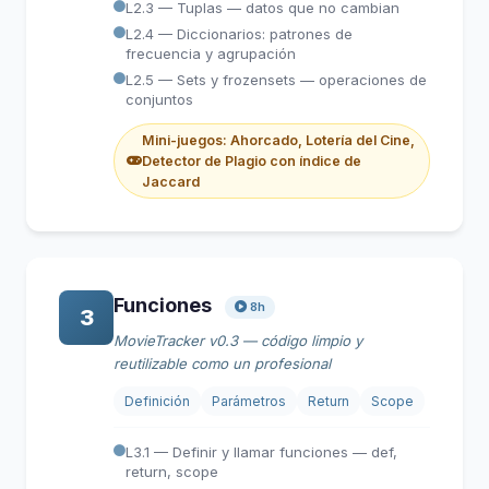
L2.3 — Tuplas — datos que no cambian
L2.4 — Diccionarios: patrones de
frecuencia y agrupación
L2.5 — Sets y frozensets — operaciones de
conjuntos
Mini-juegos: Ahorcado, Lotería del Cine,
Detector de Plagio con índice de
Jaccard
Funciones
8h
3
MovieTracker v0.3 — código limpio y
reutilizable como un profesional
Definición
Parámetros
Return
Scope
L3.1 — Definir y llamar funciones — def,
return, scope