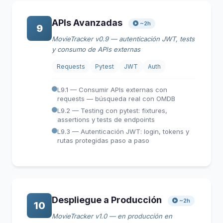
APIs Avanzadas
~2h
9
MovieTracker v0.9 — autenticación JWT, tests
y consumo de APIs externas
Requests
Pytest
JWT
Auth
L9.1 — Consumir APIs externas con
requests — búsqueda real con OMDB
L9.2 — Testing con pytest: fixtures,
assertions y tests de endpoints
L9.3 — Autenticación JWT: login, tokens y
rutas protegidas paso a paso
Despliegue a Producción
~2h
10
MovieTracker v1.0 — en producción en