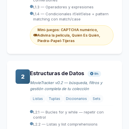
conversiones
L1.3 — Operadores y expresiones
L1.4 — Condicionales if/elif/else + pattern
matching con match/case
Mini-juegos: CAPTCHA numérico,
Adivina la película, Quién Es Quién,
Piedra-Papel-Tijeras
Estructuras de Datos
9h
2
MovieTracker v0.2 — búsqueda, filtros y
gestión completa de tu colección
Listas
Tuplas
Diccionarios
Sets
L2.1 — Bucles for y while — repetir con
control
L2.2 — Listas y list comprehensions