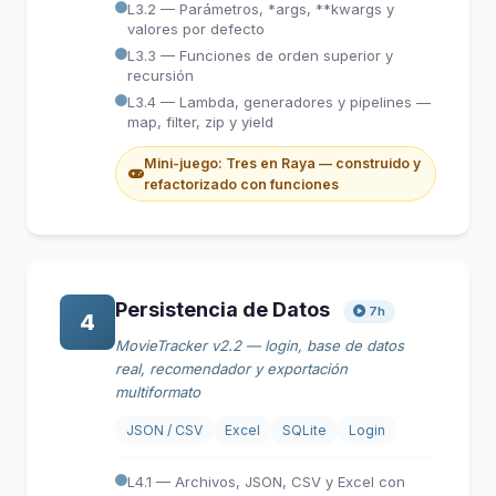
L3.2 — Parámetros, *args, **kwargs y
valores por defecto
L3.3 — Funciones de orden superior y
recursión
L3.4 — Lambda, generadores y pipelines —
map, filter, zip y yield
Mini-juego: Tres en Raya — construido y
refactorizado con funciones
Persistencia de Datos
7h
4
MovieTracker v2.2 — login, base de datos
real, recomendador y exportación
multiformato
JSON / CSV
Excel
SQLite
Login
L4.1 — Archivos, JSON, CSV y Excel con