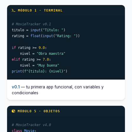
MÓDULO 1 · TERMINAL
# MovieTracker v0.1
titulo = 
input
(
"Título: "
)

rating = 
float
(
input
(
"Rating: "
))

if
 rating >= 
9.0
:

    nivel = 
"Obra maestra"
elif
 rating >= 
7.0
:

    nivel = 
"Muy buena"
print
(
f"{titulo}: {nivel}"
)
v0.1
— tu primera app funcional, con variables y
condicionales
MÓDULO 5 · OBJETOS
# MovieTracker v4.0
class
Movie
:
