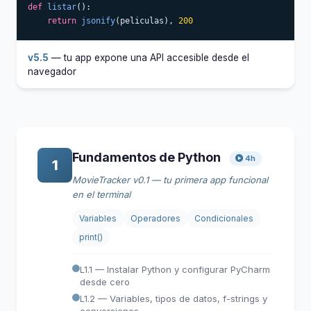
def
listar
():

return
jsonify
(peliculas), 
200
v5.5
— tu app expone una API accesible desde el
navegador
Fundamentos de Python
4h
1
MovieTracker v0.1 — tu primera app funcional
en el terminal
Variables
Operadores
Condicionales
print()
L1.1 — Instalar Python y configurar PyCharm
desde cero
L1.2 — Variables, tipos de datos, f-strings y