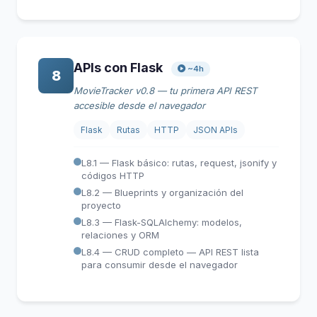
APIs con Flask
~4h
8
MovieTracker v0.8 — tu primera API REST
accesible desde el navegador
Flask
Rutas
HTTP
JSON APIs
L8.1 — Flask básico: rutas, request, jsonify y
códigos HTTP
L8.2 — Blueprints y organización del
proyecto
L8.3 — Flask-SQLAlchemy: modelos,
relaciones y ORM
L8.4 — CRUD completo — API REST lista
para consumir desde el navegador