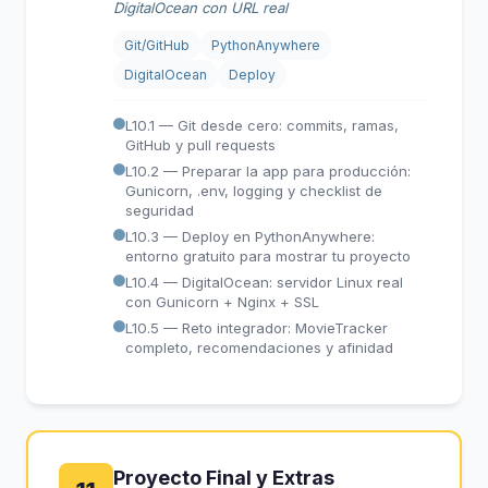
DigitalOcean con URL real
Git/GitHub
PythonAnywhere
DigitalOcean
Deploy
L10.1 — Git desde cero: commits, ramas,
GitHub y pull requests
L10.2 — Preparar la app para producción:
Gunicorn, .env, logging y checklist de
seguridad
L10.3 — Deploy en PythonAnywhere:
entorno gratuito para mostrar tu proyecto
L10.4 — DigitalOcean: servidor Linux real
con Gunicorn + Nginx + SSL
L10.5 — Reto integrador: MovieTracker
completo, recomendaciones y afinidad
Proyecto Final y Extras