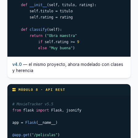
def
__init__
(self, titulo, rating):

        self.titulo = titulo

        self.rating = rating

def
classify
(self):

return
 (
"Obra maestra"
if
 self.rating >= 
9
else
"Muy buena"
)
v4.0
— el mismo proyecto, ahora modelado con clases
y herencia
MÓDULO 8 · API REST
# MovieTracker v5.5
from
 flask 
import
 Flask, jsonify

app = 
Flask
(__name__)

@app.get
(
"/peliculas"