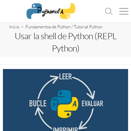
Saltar
al
Alternar
Me
contenido
la
búsqueda
Inicio
>
Fundamentos de Python
/
Tutorial Python
Usar la shell de Python (REPL
Python)