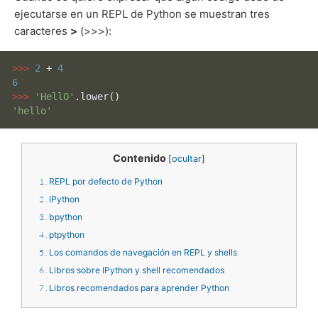
ejecutarse en un REPL de Python se muestran tres
caracteres
>
(>>>):
>>> 
2
 + 
4
6
>>> 
'HellO'
'hello'
Contenido
[
ocultar
]
1
REPL por defecto de Python
2
IPython
3
bpython
4
ptpython
5
Los comandos de navegación en REPL y shells
6
Libros sobre IPython y shell recomendados
7
Libros recomendados para aprender Python