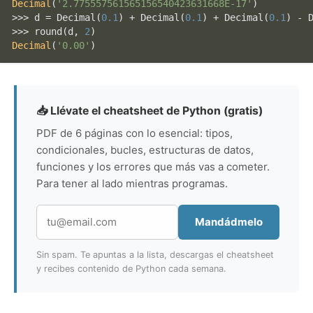
Decimal
(
'2.775557561565156540423631668E-17'
)
>>> d = 
Decimal
(
0.1
) + 
Decimal
(
0.1
) + 
Decimal
(
0.1
) - 
>>> 
round
(d, 
2
Decimal
(
'0.00'
)
📥 Llévate el cheatsheet de Python (gratis)
PDF de 6 páginas con lo esencial: tipos,
condicionales, bucles, estructuras de datos,
funciones y los errores que más vas a cometer.
Para tener al lado mientras programas.
Mandádmelo
Sin spam. Te apuntas a la lista, descargas el cheatsheet
y recibes contenido de Python cada semana.