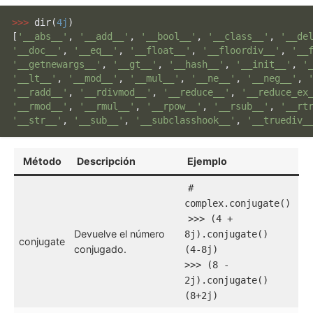
>>> 
dir
(
4j
)

[
'__abs__'
, 
'__add__'
, 
'__bool__'
, 
'__class__'
, 
'__de
'__doc__'
, 
'__eq__'
, 
'__float__'
, 
'__floordiv__'
, 
'__
'__getnewargs__'
, 
'__gt__'
, 
'__hash__'
, 
'__init__'
, 
'
'__lt__'
, 
'__mod__'
, 
'__mul__'
, 
'__ne__'
, 
'__neg__'
, 
'__radd__'
, 
'__rdivmod__'
, 
'__reduce__'
, 
'__reduce_ex
'__rmod__'
, 
'__rmul__'
, 
'__rpow__'
, 
'__rsub__'
, 
'__rt
'__str__'
, 
'__sub__'
, 
'__subclasshook__'
, 
'__truediv_
Método
Descripción
Ejemplo
#
complex.conjugate()
>>> (4 +
Devuelve el número
8j).conjugate()
conjugate
conjugado.
(4-8j)
>>> (8 -
2j).conjugate()
(8+2j)