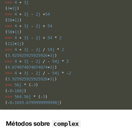
>>> 
4
 + 
3j
(
4
+
3j
>>> 
4
 + 
3j
 - 
2j
 +
54
(
58
+
1j
>>> 
4
 + 
3j
 - 
2j
 + 
54
(
58
+
1j
>>> 
4
 + 
3j
 - 
2j
 + 
54
 * 
2
(
112
+
1j
>>> 
4
 + 
3j
 - 
2j
 / 
54j
 * 
2
(
3.925925925925926
+
3j
>>> 
4
 + 
3j
 - 
2j
 / - 
54j
 * 
2
(
4.074074074074074
+
3j
>>> 
4
 + 
3j
 - 
2j
 / - 
54j
 * -
2
(
3.925925925925926
+
3j
>>> 
56j
 * (-
3
)

(-
0
-
168j
>>> 
564.56j
 * (-
3
)

(-
0
-
1693.6799999999998j
)
Métodos sobre
complex