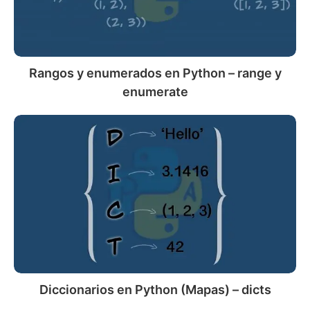
range
y
enumerate
Rangos y enumerados en Python – range y
enumerate
Diccionarios
en
Python
(Mapas)
–
dicts
Diccionarios en Python (Mapas) – dicts