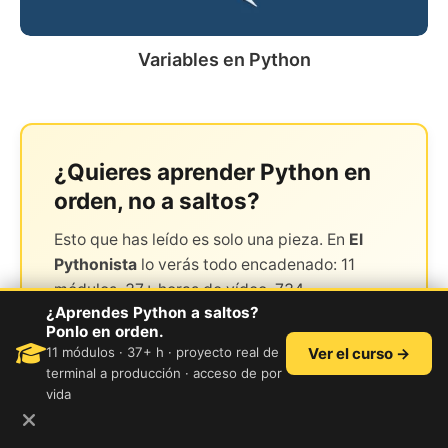
Variables en Python
¿Quieres aprender Python en
orden, no a saltos?
Esto que has leído es solo una pieza. En
El
Pythonista
lo verás todo encadenado: 11
módulos, 37+ horas de vídeo, 734
¿Aprendes Python a saltos?
actividades y un proyecto real
Ponlo en orden.
(MovieTracker) que crece contigo desde la
11 módulos · 37+ h · proyecto real de
Ver el curso →
primera variable hasta el deploy a
terminal a producción · acceso de por
producción.
vida