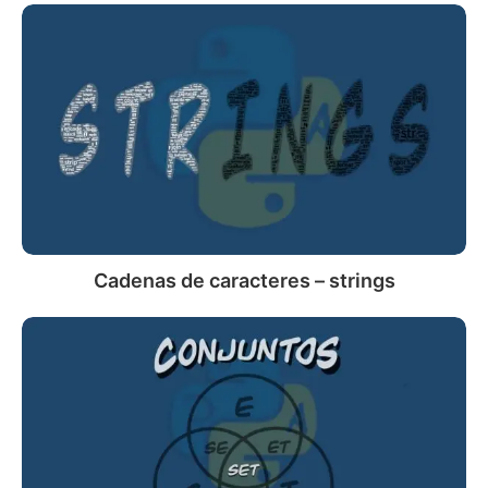
Cadenas
de
caracteres
–
strings
Cadenas de caracteres – strings
Conjuntos
en
Python
–
set