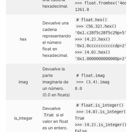
>>> float.fromhex('4ed')
hexadecimal.
1261.0
# float.hex()
Devuelve una
>>> (56.32).hex()
cadena
'0x1.c28f5c28f5c29p+5'
representando
hex
>>> (4.2).hex()
el número
'0x1.0cccccccccccdp+2'
float en
>>> (4.0).hex()
hexadecimal.
'0x1.0000000000000p+2'
Devuelve la
parte
# float.imag
imag
imaginaria de
>>> (3.4).imag
un número.
0.0
(0.0 en floats)
# float.is_integer()
Devuelve
>>> (4.0).is_integer()
si el
True
is_integer
True
valor en float
>>> (4.2).is_integer()
es un entero.
False