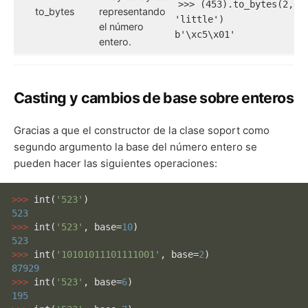
>>> (453).to_bytes(2,
to_bytes
representando
'little')
el número
b'\xc5\x01'
entero.
Casting y cambios de base sobre enteros
Gracias a que el constructor de la clase soport como
segundo argumento la base del número entero se
pueden hacer las siguientes operaciones:
>>> 
int
(
'523'
523
>>> 
int
(
'523'
, base=
10
523
>>> 
int
(
'10101011101111001'
, base=
2
87929
>>> 
int
(
'523'
, base=
6
195