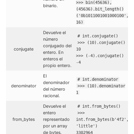
>>> bin(45636),
binario.
(45636).bit_length()
('0b1011001001000100',
16)
Devuelve el
# int.conjugate()
número
>>> (10).conjugate()
conjugado del
conjugate
10
entero. En
>>> (-4).conjugate()
enteros el
-4
propio entero.
El
# int.denominator
denominador
denominator
>>> (10).denominator
del número
1
racional.
Devuelve el
# int.from_bytes()
entero
>>>
from_bytes
representado
int.from_bytes(b'4f2',
por un array
'little')
de bytes.
3302964