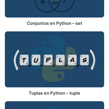
Conjuntos en Python – set
Tuplas
en
Python
–
tuple
Tuplas en Python – tuple
Listas