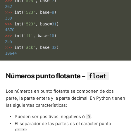
>>> 
int
(
'523'
, base=
7
262
>>> 
int
(
'523'
, base=
8
339
>>> 
int
(
'523'
, base=
31
4870
>>> 
int
(
'ff'
, base=
16
255
>>> 
int
(
'ack'
, base=
32
10644
Números punto flotante –
float
Los números en punto flotante se componen de dos
parte, la parte entera y la parte decimal. En Python tienen
las siguientes características:
Pueden ser positivos, negativos ó
.
0
El separador de las partes es el carácter punto
(
).
'.'