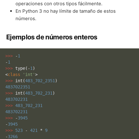
operaciones con otros tipos fácilmente.
En Python 3 no hay límite de tamaño de estos
números.
Ejemplos de números enteros
>>> 
-
1
-
1
>>> 
type
(-
1
)

<
class
'int'
>>> 
int
(
483_702_2351
4837022351
>>> 
int
(
483_702_231
483702231
>>> 
483_702_231
483702231
>>> 
-
3945
-
3945
>>> 
523
 - 
421
 * 
9
-
3266