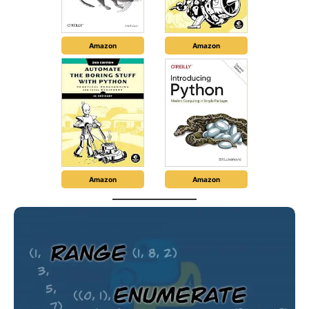
Amazon
Amazon
Amazon
Amazon
Rangos
y
enumerados
en
Python
–