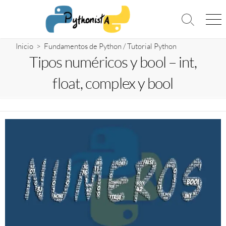
Saltar
al
Alternar
Me
contenido
la
búsqueda
Inicio
>
Fundamentos de Python
/
Tutorial Python
Tipos numéricos y bool – int,
float, complex y bool