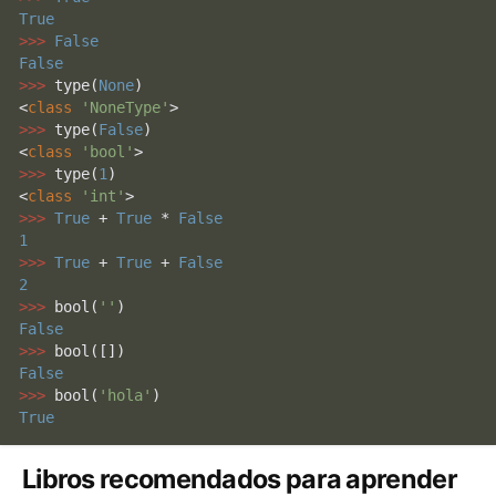
True
>>> 
False
False
>>> 
type
(
None
)

<
class
'NoneType'
>>> 
type
(
False
)

<
class
'bool'
>>> 
type
(
1
)

<
class
'int'
>>> 
True
 + 
True
 * 
False
1
>>> 
True
 + 
True
 + 
False
2
>>> 
bool
(
''
False
>>> 
bool
False
>>> 
bool
(
'hola'
True
Libros recomendados para aprender