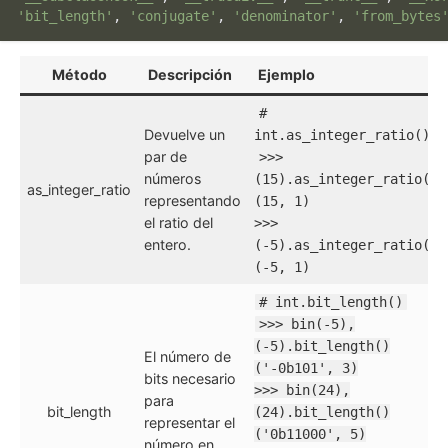
'bit_length'
, 
'conjugate'
, 
'denominator'
, 
'from_bytes
Método
Descripción
Ejemplo
#
Devuelve un
int.as_integer_ratio()
par de
>>>
números
(15).as_integer_ratio()
as_integer_ratio
representando
(15, 1)
el ratio del
>>>
entero.
(-5).as_integer_ratio()
(-5, 1)
# int.bit_length()
>>> bin(-5),
(-5).bit_length()
El número de
('-0b101', 3)
bits necesario
>>> bin(24),
para
bit_length
(24).bit_length()
representar el
('0b11000', 5)
número en