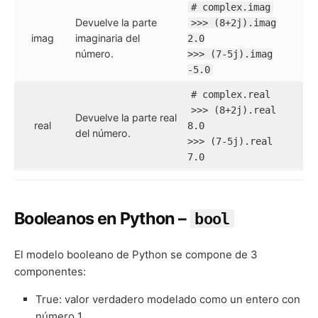
# complex.imag
Devuelve la parte
>>> (8+2j).imag
imag
imaginaria del
2.0
número.
>>> (7-5j).imag
-5.0
# complex.real
>>> (8+2j).real
Devuelve la parte real
real
8.0
del número.
>>> (7-5j).real
7.0
Booleanos en Python –
bool
El modelo booleano de Python se compone de 3
componentes:
True: valor verdadero modelado como un entero con
número 1.