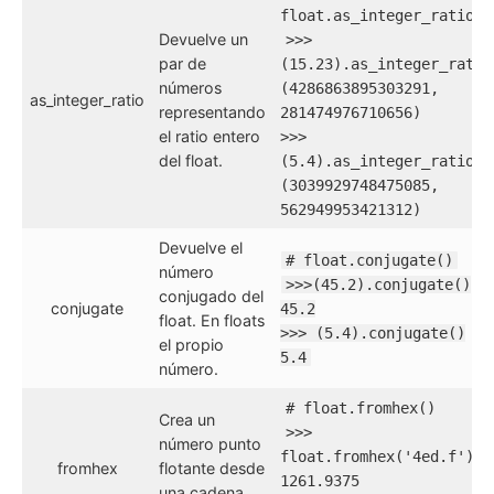
float.as_integer_ratio()
Devuelve un
>>>
par de
(15.23).as_integer_ratio
números
(4286863895303291,
as_integer_ratio
representando
281474976710656)
el ratio entero
>>>
del float.
(5.4).as_integer_ratio()
(3039929748475085,
562949953421312)
Devuelve el
# float.conjugate()
número
>>>(45.2).conjugate()
conjugado del
conjugate
45.2
float. En floats
>>> (5.4).conjugate()
el propio
5.4
número.
# float.fromhex()
Crea un
>>>
número punto
float.fromhex('4ed.f')
fromhex
flotante desde
1261.9375
una cadena