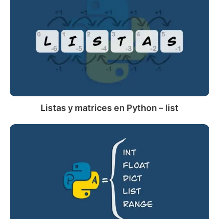
y
matrices
en
Python
–
list
Listas y matrices en Python – list
Variables
en
Python