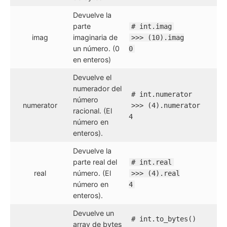
Devuelve la
parte
# int.imag
imag
imaginaria de
>>> (10).imag
un número. (0
0
en enteros)
Devuelve el
numerador del
# int.numerator
número
numerator
>>> (4).numerator
racional. (El
4
número en
enteros).
Devuelve la
parte real del
# int.real
real
número. (El
>>> (4).real
número en
4
enteros).
Devuelve un
# int.to_bytes()
array de bytes