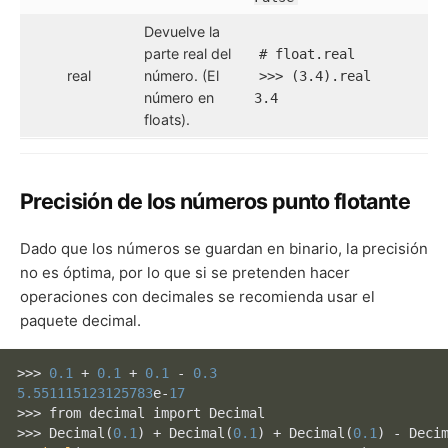
Devuelve la
parte real del
# float.real
real
número. (El
>>> (3.4).real
número en
3.4
floats).
Precisión de los números punto flotante
Dado que los números se guardan en binario, la precisión
no es óptima, por lo que si se pretenden hacer
operaciones con decimales se recomienda usar el
paquete decimal.
>>> 
0.1
 + 
0.1
 + 
0.1
 - 
0.3
5.551115123125783
e-
17
>>> from decimal import Decimal

>>> 
Decimal
(
0.1
) + 
Decimal
(
0.1
) + 
Decimal
(
0.1
) - 
Deci