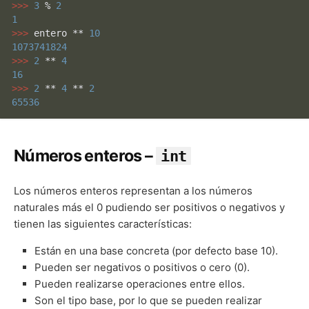
>>> 
3
 % 
2
1
>>> 
entero ** 
10
1073741824
>>> 
2
 ** 
4
16
>>> 
2
 ** 
4
 ** 
2
65536
Números enteros –
int
Los números enteros representan a los números
naturales más el 0 pudiendo ser positivos o negativos y
tienen las siguientes características:
Están en una base concreta (por defecto base 10).
Pueden ser negativos o positivos o cero (0).
Pueden realizarse operaciones entre ellos.
Son el tipo base, por lo que se pueden realizar