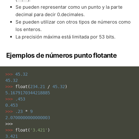
Se pueden representar como un punto y la parte
decimal para decir 0.decimales.
Se pueden utilizar con otros tipos de números como
los enteros.
La precisión máxima está limitada por 53 bits.
Ejemplos de números punto flotante
>>> 
45.32
45.32
>>> 
float
(
234.21
 / 
45.32
5.1679170344218885
>>> 
.453
0.453
>>> 
.23
 * 
9
2.0700000000000003
>>> 
float
(
'3.421'
3.421