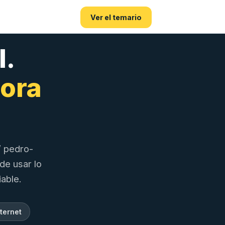
Ver el temario
l.
hora
/ pedro-
de usar lo
iable.
ternet