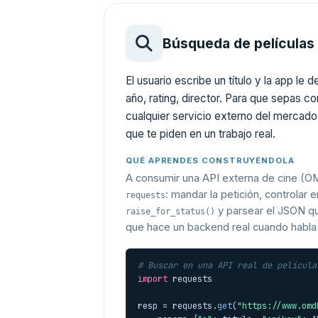
Búsqueda de películas
El usuario escribe un título y la app le 
año, rating, director. Para que sepas 
cualquier servicio externo del mercad
que te piden en un trabajo real.
QUÉ APRENDES CONSTRUYÉNDOLA
A consumir una API externa de cine (
: mandar la petición, controlar 
requests
y parsear el JSON q
raise_for_status()
que hace un backend real cuando habla 
# Buscar en una API real de película
import
 requests

resp = requests.
get
(
"https://www.omd