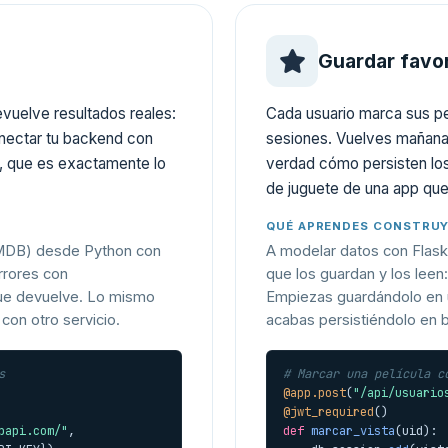
Guardar favor
devuelve resultados reales:
Cada usuario marca sus pel
conectar tu backend con
sesiones. Vuelves mañana 
o, que es exactamente lo
verdad cómo persisten los
de juguete de una app que
QUÉ APRENDES CONSTRU
OMDB) desde Python con
A modelar datos con Flask
errores con
que los guardan y los leen
ue devuelve. Lo mismo
Empiezas guardándolo en u
con otro servicio.
acabas persistiéndolo en 
s
# Marcar una película c
@app.post
(
"/api/usuario
@jwt_required
bapi.com/"
,

def
marcar_vista
(uid):
