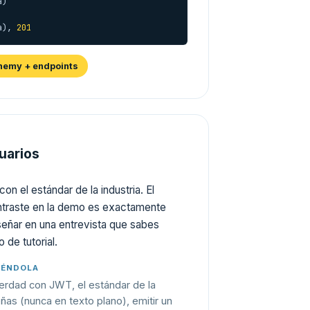
)

a), 
201
chemy + endpoints
uarios
con el estándar de la industria. El
ntraste en la demo es exactamente
eñar en una entrevista que sabes
 de tutorial.
YÉNDOLA
verdad con JWT, el estándar de la
ñas (nunca en texto plano), emitir un