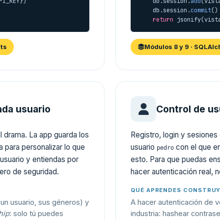
PI_KEY})

    db.session.
add
(vista
    db.session.
commit
()

return
 jsonify(vist
sts
Módulos 8 y 9 · SQLAl
ada usuario
Control de us
 el drama. La app guarda los
Registro, login y sesiones 
 para personalizar lo que
usuario
con el que e
pedro
usuario y entiendas por
esto. Para que puedas ens
jero de seguridad.
hacer autenticación real, no
QUÉ APRENDES CONSTRU
(un usuario, sus géneros) y
A hacer autenticación de 
hip
: solo tú puedes
industria: hashear contrase