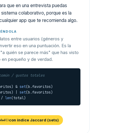
Para que en una entrevista puedas
 sistema colaborativo, porque es la
 cualquier app que te recomienda algo.
YÉNDOLA
atos entre usuarios (géneros y
nvertir eso en una puntuación. Es la
 "a quién se parece más" que has visto
 en pequeño y de verdad.
común / gustos totales
oritos) & 
set
(b.favoritos)

oritos) | 
set
(b.favoritos)

 / 
len
(total)
con índice Jaccard (sets)
dad()