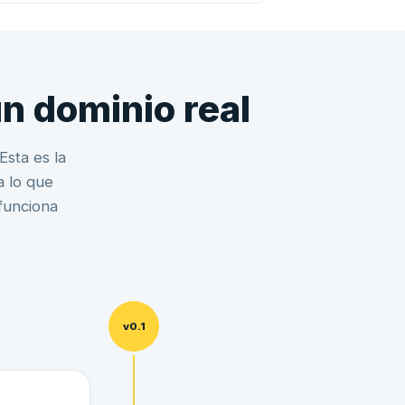
n dominio real
Esta es la
a lo que
funciona
v0.1