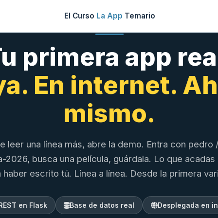
El Curso
La App
Temario
u primera app rea
a. En internet. A
mismo.
e leer una línea más, abre la demo. Entra con pedro 
a-2026, busca una película, guárdala. Lo que acadas 
 haber escrito tú. Línea a línea. Desde la primera var
 REST en Flask
Base de datos real
Desplegada en in