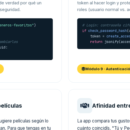
 de verdad por qué un
token al hacer login y pro
 seguridad.
roles (usuario normal vs. a
eneros-favoritos"
# Login: contraseña cif
if
check_password_hash
(
    token = 
create_acce
ambiarlos
return
 jsonify(acce
uid:

Módulo 9 · Autenticaci
elículas
Afinidad entr
ugiere películas según lo
La app compara tus gustos
tan. Para que tengas en tu
cuánto coincidís. "Tú y Pe