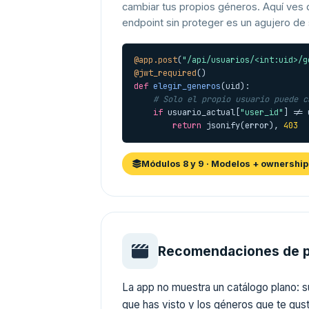
cambiar tus propios géneros. Aquí ves
endpoint sin proteger es un agujero de
@app.post
(
"/api/usuarios/<int:uid>/g
@jwt_required
def
elegir_generos
(uid):

# Solo el propio usuario puede c
if
 usuario_actual[
"user_id"
] != 
return
 jsonify(error), 
403
Módulos 8 y 9 · Modelos + ownership
Recomendaciones de p
La app no muestra un catálogo plano: s
que has visto y los géneros que te gus