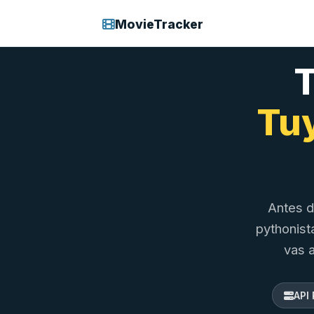
MovieTracker
T
Tuy
Antes d
pythonist
vas a
API