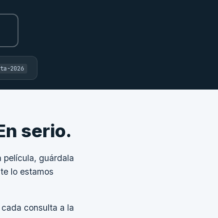
ta-2026
En serio.
 película, guárdala
 te lo estamos
 cada consulta a la