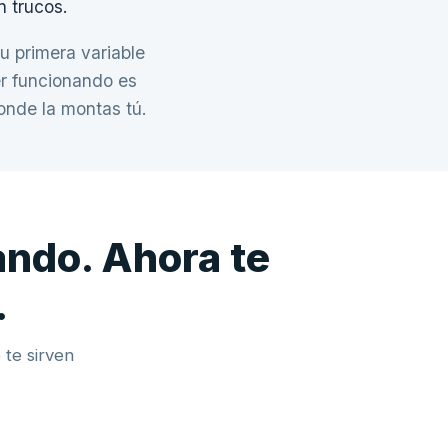
n trucos.
tu primera variable
er funcionando es
onde la montas tú.
ando. Ahora te
.
 te sirven