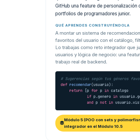
GitHub una feature de personalización 
portfolios de programadores junior.
QUÉ APRENDES CONSTRUYÉNDOLA
A montar un sistema de recomendacione
favoritos del usuario con el catálogo, fi
Lo trabajas como reto integrador que j
usuarios y lógica de negocio: una featu
trabajo real de backend.
# Sugerencias según tus géneros favo
def
recomendar
(usuario):

return
 [p 
for
 p 
in
 catalogo

if
 p.genero 
in
 usuario.g
and
 p 
not
in
 usuario.vis
Módulo 5 (POO con sets y polimorfis
integrador en el Módulo 10.5