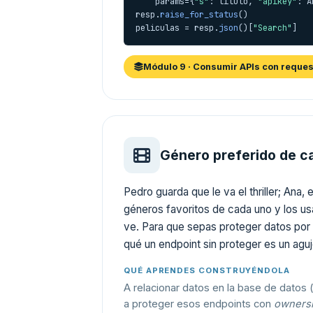
    params={
"s"
: titulo, 
"apikey"
: A
resp.
raise_for_status
()

peliculas = resp.
json
()[
"Search"
]
Módulo 9 · Consumir APIs con reque
Género preferido de c
Pedro guarda que le va el thriller; Ana,
géneros favoritos de cada uno y los usa
ve. Para que sepas proteger datos por 
qué un endpoint sin proteger es un agu
QUÉ APRENDES CONSTRUYÉNDOLA
A relacionar datos en la base de datos 
a proteger esos endpoints con
owners