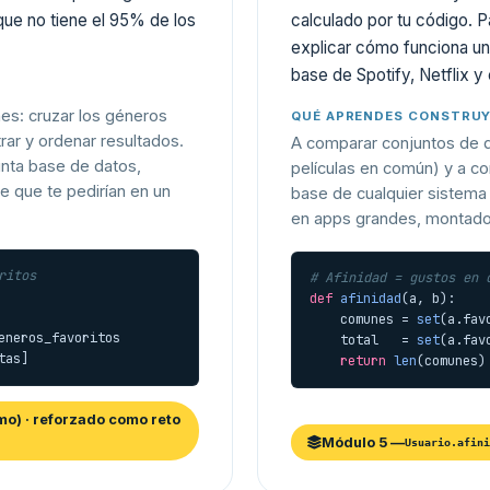
que no tiene el 95% de los
calculado por tu código. 
explicar cómo funciona un
base de Spotify, Netflix y
s: cruzar los géneros
QUÉ APRENDES CONSTRU
ltrar y ordenar resultados.
A comparar conjuntos de d
unta base de datos,
películas en común) y a co
re que te pedirían en un
base de cualquier sistema
en apps grandes, montado
ritos
# Afinidad = gustos en 
def
afinidad
(a, b):

    comunes = 
set
(a.fav
eneros_favoritos

    total   = 
set
(a.fav
tas]
return
len
(comunes)
mo) · reforzado como reto
Módulo 5 —
Usuario.afini