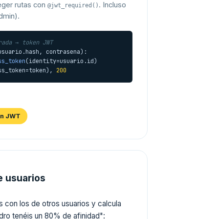
teger rutas con
. Incluso
@jwt_required()
dmin).
rada → token JWT
usuario.hash, contrasena):

ss_token
(identity=usuario.id)

ss_token=token), 
200
ón JWT
e usuarios
 con los de otros usuarios y calcula
dro tenéis un 80% de afinidad":