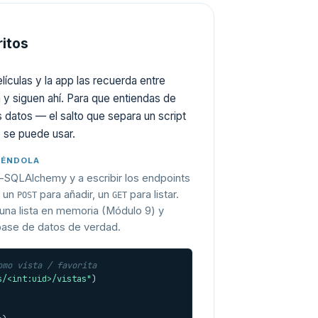
itos
ículas y la app las recuerda entre
y siguen ahí. Para que entiendas de
 datos — el salto que separa un script
 se puede usar.
YÉNDOLA
-SQLAlchemy y a escribir los endpoints
: un
para añadir, un
para listar.
POST
GET
na lista en memoria (Módulo 9) y
base de datos de verdad.
omo vista / favorita
s/<int:uid>/vistas"