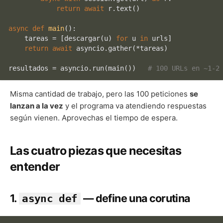
return
await
 r.text()

async
def
main
():

    tareas = [descargar(u) 
for
 u 
in
 urls]

return
await
 asyncio.gather(*tareas)

resultados = asyncio.run(main())   
# 100 URLs en ~1-2
Misma cantidad de trabajo, pero las 100 peticiones
se
lanzan a la vez
y el programa va atendiendo respuestas
según vienen. Aprovechas el tiempo de espera.
Las cuatro piezas que necesitas
entender
1.
— define una corutina
async def