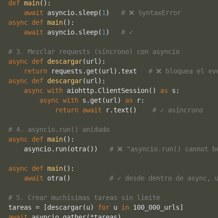
def
main
():

await
 asyncio.sleep(
1
)   
# ❌ SyntaxError
async
def
main
():

await
 asyncio.sleep(
1
)   
# ✓
# 3. Mezclar requests (síncrono) con asyncio
async
def
descargar
(
url
):

return
 requests.get(url).text   
# ❌ bloquea el ev
async
def
descargar
(
url
):

async
with
 aiohttp.ClientSession() 
as
 s:

async
with
 s.get(url) 
as
 r:

return
await
 r.text()    
# ✓ asíncrono
# 4. asyncio.run() anidado
async
def
main
():

    asyncio.run(otra())   
# ❌ "asyncio.run() cannot b
async
def
main
():

await
 otra()          
# ✓ desde dentro de async, 
# 5. Crear muchísimas tareas sin límite
tareas = [descargar(u) 
for
 u 
in
await