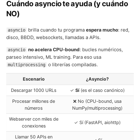
Cuándo asyncio te ayuda (y cuándo
NO)
brilla cuando tu programa
espera mucho
: red,
asyncio
disco, BBDD, websockets, llamadas a APIs.
no acelera CPU-bound
: bucles numéricos,
asyncio
parseo intensivo, ML training. Para eso usa
o librerías compiladas.
multiprocessing
Escenario
¿Asyncio?
Descargar 1000 URLs
✓
Sí
(es el caso canónico)
Procesar millones de
❌ No (CPU-bound, usa
números
NumPy/multiprocessing)
Webserver con miles de
✓ Sí (FastAPI, aiohttp)
conexiones
Llamar 50 APIs en