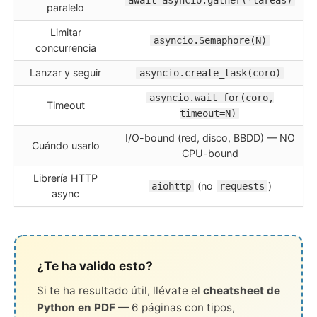
paralelo
Limitar
asyncio.Semaphore(N)
concurrencia
Lanzar y seguir
asyncio.create_task(coro)
asyncio.wait_for(coro,
Timeout
timeout=N)
I/O-bound (red, disco, BBDD) — NO
Cuándo usarlo
CPU-bound
Librería HTTP
(no
)
aiohttp
requests
async
¿Te ha valido esto?
Si te ha resultado útil, llévate el
cheatsheet de
Python en PDF
— 6 páginas con tipos,