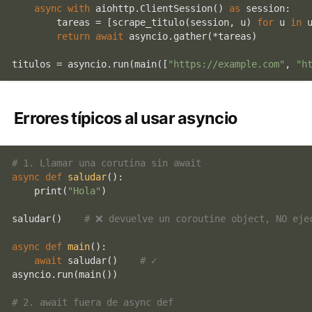
async
with
 aiohttp.ClientSession() 
as
 session:

        tareas = [scrape_titulo(session, u) 
for
 u 
in
 u
return
await
 asyncio.gather(*tareas)

titulos = asyncio.run(main([
"https://example.com"
, 
"h
Errores típicos al usar asyncio
# 1. Llamar una corutina sin await
async
def
saludar
():

print
(
"Hola"
)

saludar()    
# ❌ devuelve un coroutine object, NO eje
async
def
main
():

await
 saludar()    
# ✓
asyncio.run(main())

# 2. await fuera de async def