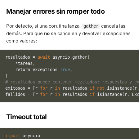
Manejar errores sin romper todo
Por defecto, si una corutina lanza,
cancela las
gather
demás. Para que
no
se cancelen y devolver excepciones
como valores:
resultados = 
await
 asyncio.gather(

    *tareas,

    return_exceptions=
True
,

# resultados puede contener mezclados: respuestas y e
exitosos = [r 
for
 r 
in
 resultados 
if
not
isinstance
(r,
fallidos = [r 
for
 r 
in
 resultados 
if
isinstance
Timeout total
import
 asyncio
