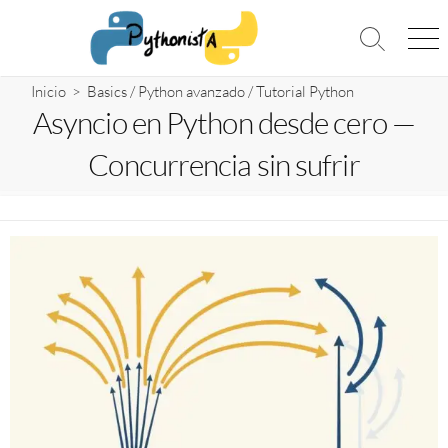
Saltar
al
Alternar
Me
contenido
la
búsqueda
Inicio
>
Basics
/
Python avanzado
/
Tutorial Python
Asyncio en Python desde cero —
Concurrencia sin sufrir