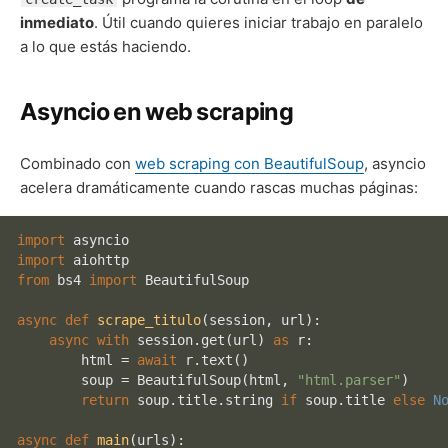
inmediato
. Útil cuando quieres iniciar trabajo en paralelo
a lo que estás haciendo.
Asyncio en web scraping
Combinado con
web scraping con BeautifulSoup
, asyncio
acelera dramáticamente cuando rascas muchas páginas:
import
import
from
 bs4 
import
 BeautifulSoup

async
def
scrape_titulo
(
session, url
):

async
with
 session.get(url) 
as
 r:

        html = 
await
 r.text()

        soup = BeautifulSoup(html, 
"html.parser"
)

return
 soup.title.string 
if
 soup.title 
else
N
async
def
main
(
urls
):
