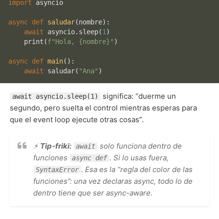
import
 asyncio

async
def
saludar
(
nombre
):

await
 asyncio.sleep(
1
)

print
(
f"Hola, 
{nombre}
"
)

async
def
main
():

await
 saludar(
"Ana"
significa: “duerme un
await asyncio.sleep(1)
segundo, pero suelta el control mientras esperas para
que el event loop ejecute otras cosas”.
⚡
Tip-friki:
solo funciona dentro de
await
funciones
. Si lo usas fuera,
async def
. Esa es la “regla del color de las
SyntaxError
funciones”: una vez declaras async, todo lo de
dentro tiene que ser async-aware.