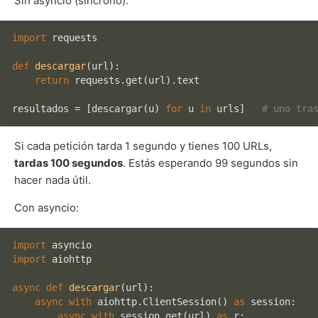
Sin asyncio (síncrono):
import
 requests

def
descargar
(
url
):

return
 requests.get(url).text

resultados = [descargar(u) 
for
 u 
in
 urls]   
# uno tra
Si cada petición tarda 1 segundo y tienes 100 URLs,
tardas 100 segundos
. Estás esperando 99 segundos sin
hacer nada útil.
Con asyncio:
import
import
 aiohttp

async
def
descargar
(
url
):

async
with
 aiohttp.ClientSession() 
as
 session:

async
with
 session.get(url) 
as
 r:
