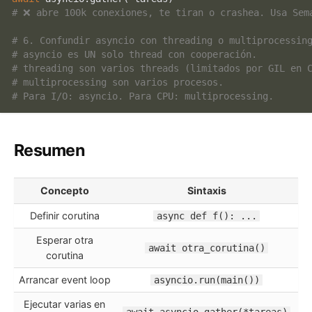
# ❌ abre 100k conexiones, te tiran o crashea. Usa Sem
# 6. Confundir asyncio con threading o multiprocessin
# asyncio es UN solo thread con cooperación.
# threading son varios threads (limitados por GIL en 
# multiprocessing son varios procesos.
# Para I/O: asyncio. Para CPU: multiprocessing.
Resumen
Concepto
Sintaxis
Definir corutina
async def f(): ...
Esperar otra
await otra_corutina()
corutina
Arrancar event loop
asyncio.run(main())
Ejecutar varias en
await asyncio.gather(*tareas)