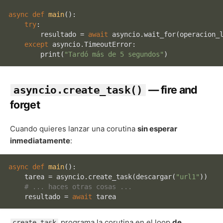
async
def
main
():

try
:

        resultado = 
await
 asyncio.wait_for(operacion_
except
 asyncio.TimeoutError:

print
(
"Tardó más de 5 segundos"
— fire and
asyncio.create_task()
forget
Cuando quieres lanzar una corutina
sin esperar
inmediatamente
:
async
def
main
():

    tarea = asyncio.create_task(descargar(
"url1"
))

# ... haces otras cosas ...
    resultado = 
await
programa la corutina en el loop
de
create_task