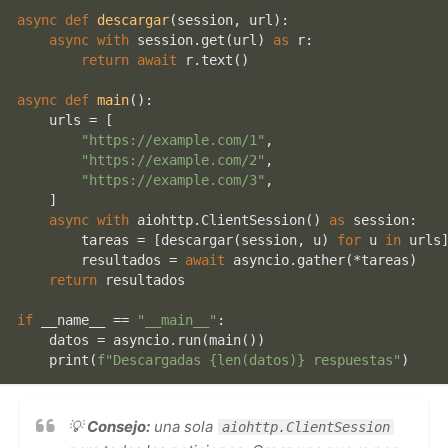
async
def
descargar
(
session, url
):

async
with
 session.get(url) 
as
 r:

return
await
 r.text()

async
def
main
():

    urls = [

"https://example.com/1"
,

"https://example.com/2"
,

"https://example.com/3"
,

    ]

async
with
 aiohttp.ClientSession() 
as
 session:

        tareas = [descargar(session, u) 
for
 u 
in
 urls]
        resultados = 
await
 asyncio.gather(*tareas)

return
 resultados

if
 __name__ == 
"__main__"
:

    datos = asyncio.run(main())

print
(
f"Descargadas 
{
len
(datos)}
 respuestas"
💡
Consejo:
una sola
aiohttp.ClientSession