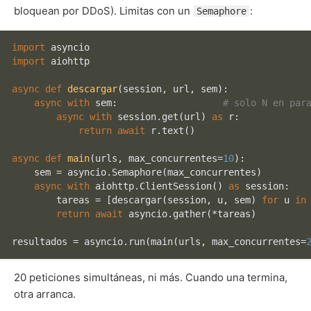
bloquean por DDoS). Limitas con un
:
Semaphore
import
import
 aiohttp

async
def
descargar
(
session, url, sem
):

async
with
 sem:                   
# solo N en par
async
with
 session.get(url) 
as
 r:

return
await
 r.text()

async
def
main
(
urls, max_concurrentes=
10
):

    sem = asyncio.Semaphore(max_concurrentes)

async
with
 aiohttp.ClientSession() 
as
 session:

        tareas = [descargar(session, u, sem) 
for
 u 
in
return
await
 asyncio.gather(*tareas)

resultados = asyncio.run(main(urls, max_concurrentes=
20 peticiones simultáneas, ni más. Cuando una termina,
otra arranca.