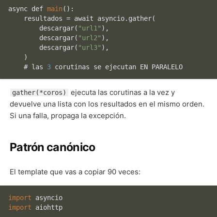
async def 
main
():

    resultados = await asyncio.
gather
(

descargar
(
"url1"
),

descargar
(
"url2"
),

descargar
(
"url3"
),

    )

    # las 
3
ejecuta las corutinas a la vez y
gather(*coros)
devuelve una lista con los resultados en el mismo orden.
Si una falla, propaga la excepción.
Patrón canónico
El template que vas a copiar 90 veces:
import
import
 aiohttp
