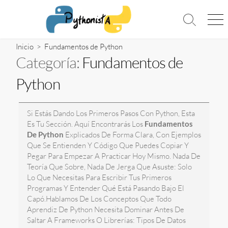
Saltar
al
Alternar
Me
contenido
la
búsqueda
Inicio
> Fundamentos de Python
Categoría:
Fundamentos de
Python
Si Estás Dando Los Primeros Pasos Con Python, Esta
Es Tu Sección. Aquí Encontrarás Los
Fundamentos
De Python
Explicados De Forma Clara, Con Ejemplos
Que Se Entienden Y Código Que Puedes Copiar Y
Pegar Para Empezar A Practicar Hoy Mismo. Nada De
Teoría Que Sobre, Nada De Jerga Que Asuste: Solo
Lo Que Necesitas Para Escribir Tus Primeros
Programas Y Entender Qué Está Pasando Bajo El
Capó.Hablamos De Los Conceptos Que Todo
Aprendiz De Python Necesita Dominar Antes De
Saltar A Frameworks O Librerías: Tipos De Datos