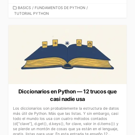
CATEGORÍAS
BASICS
/
FUNDAMENTOS DE PYTHON
/
TUTORIAL PYTHON
Diccionarios en Python — 12 trucos que
casi nadie usa
Los diccionarios son probablemente la estructura de datos
más útil de Python. Más que las listas. Y sin embargo, casi
todo el mundo los usa con cuatro métodos contados
(d[“clave”], d.get(), d.keys(), for clave, valor in d.items()) y
se pierde un montón de cosas que ya están en el lenguaje,
gratis, listas para usar. En esta entrada te enseño 12...