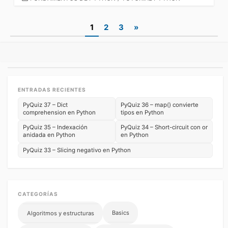
Paginación
1
2
3
»
de
entradas
ENTRADAS RECIENTES
PyQuiz 37 – Dict
PyQuiz 36 – map() convierte
comprehension en Python
tipos en Python
PyQuiz 35 – Indexación
PyQuiz 34 – Short-circuit con or
anidada en Python
en Python
PyQuiz 33 – Slicing negativo en Python
CATEGORÍAS
Basics
Algoritmos y estructuras