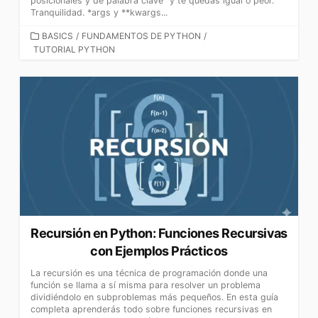
posicionales y de palabra clave” y te quedas igual o peor.
Tranquilidad. *args y **kwargs...
CATEGORÍAS
BASICS
/
FUNDAMENTOS DE PYTHON
/
TUTORIAL PYTHON
Recursión en Python: Funciones Recursivas
con Ejemplos Prácticos
La recursión es una técnica de programación donde una
función se llama a sí misma para resolver un problema
dividiéndolo en subproblemas más pequeños. En esta guía
completa aprenderás todo sobre funciones recursivas en