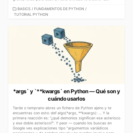
CATEGORÍAS
BASICS
/
FUNDAMENTOS DE PYTHON
/
TUTORIAL PYTHON
*args` y `**kwargs` en Python — Qué son y
cuándo usarlos
Tarde o temprano abres un fichero de Python ajeno y te
encuentras con esto: def algo(*args, **kwargs): … Y la
primera reacción es: “¿qué demonios significan ese asterisco
y ese doble asterisco?”. Y peor — cuando los buscas en
Google ves explicaciones tipo “argumentos variádicos