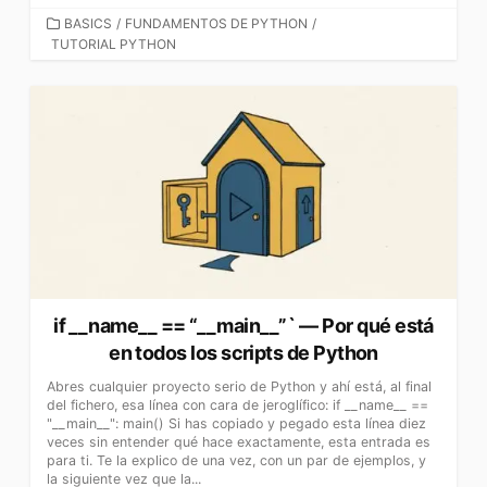
CATEGORÍAS
BASICS
/
FUNDAMENTOS DE PYTHON
/
TUTORIAL PYTHON
if __name__ == “__main__”` — Por qué está
en todos los scripts de Python
Abres cualquier proyecto serio de Python y ahí está, al final
del fichero, esa línea con cara de jeroglífico: if __name__ ==
"__main__": main() Si has copiado y pegado esta línea diez
veces sin entender qué hace exactamente, esta entrada es
para ti. Te la explico de una vez, con un par de ejemplos, y
la siguiente vez que la...