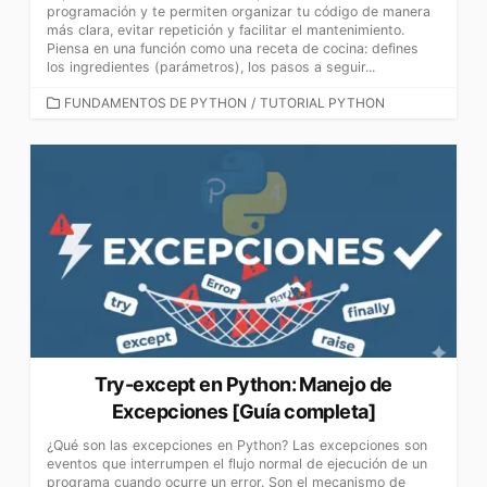
programación y te permiten organizar tu código de manera
más clara, evitar repetición y facilitar el mantenimiento.
Piensa en una función como una receta de cocina: defines
los ingredientes (parámetros), los pasos a seguir...
CATEGORÍAS
FUNDAMENTOS DE PYTHON
/
TUTORIAL PYTHON
Try-except en Python: Manejo de
Excepciones [Guía completa]
¿Qué son las excepciones en Python? Las excepciones son
eventos que interrumpen el flujo normal de ejecución de un
programa cuando ocurre un error. Son el mecanismo de