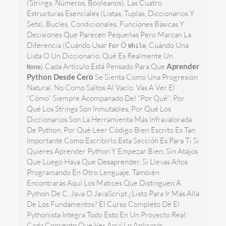
(strings, Números, Booleanos), Las Cuatro
Estructuras Esenciales (listas, Tuplas, Diccionarios Y
Sets), Bucles, Condicionales, Funciones Básicas Y
Decisiones Que Parecen Pequeñas Pero Marcan La
Diferencia (cuándo Usar
O
, Cuándo Una
For
While
Lista O Un Diccionario, Qué Es Realmente Un
).Cada Artículo Está Pensado Para Que
Aprender
None
Python Desde Cero
Se Sienta Como Una Progresión
Natural, No Como Saltos Al Vacío. Vas A Ver El
“cómo” Siempre Acompañado Del “por Qué”: Por
Qué Los Strings Son Inmutables, Por Qué Los
Diccionarios Son La Herramienta Más Infravalorada
De Python, Por Qué Leer Código Bien Escrito Es Tan
Importante Como Escribirlo.Esta Sección Es Para Ti Si
Quieres Aprender Python Y Empezar Bien, Sin Atajos
Que Luego Haya Que Desaprender. Si Llevas Años
Programando En Otro Lenguaje, También
Encontrarás Aquí Los Matices Que Distinguen A
Python De C, Java O JavaScript.¿Listo Para Ir Más Allá
De Los Fundamentos? El Curso Completo De El
Pythonista Integra Todo Esto En Un Proyecto Real:
Cada Concepto Que Ves Aquí Lo Aplicarás