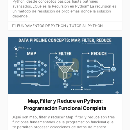
Python, desde conceptos básicos hasta patrones
avanzados. ¿Qué es la Recursión en Python? La recursión es
un método de resolución de problemas donde la solución
depende...
CATEGORÍAS
FUNDAMENTOS DE PYTHON
/
TUTORIAL PYTHON
Map, Filter y Reduce en Python:
Programación Funcional Completa
¿Qué son map, filter y reduce? Map, filter y reduce son tres
funciones fundamentales de la programación funcional que
te permiten procesar colecciones de datos de manera