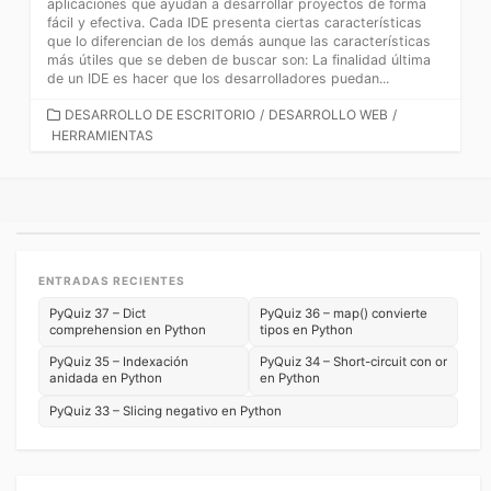
aplicaciones que ayudan a desarrollar proyectos de forma
fácil y efectiva. Cada IDE presenta ciertas características
que lo diferencian de los demás aunque las características
más útiles que se deben de buscar son: La finalidad última
de un IDE es hacer que los desarrolladores puedan...
CATEGORÍAS
DESARROLLO DE ESCRITORIO
/
DESARROLLO WEB
/
HERRAMIENTAS
ENTRADAS RECIENTES
PyQuiz 37 – Dict
PyQuiz 36 – map() convierte
comprehension en Python
tipos en Python
PyQuiz 35 – Indexación
PyQuiz 34 – Short-circuit con or
anidada en Python
en Python
PyQuiz 33 – Slicing negativo en Python