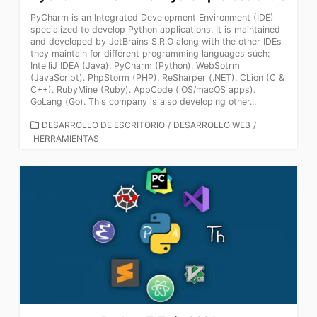
PyCharm is an Integrated Development Environment (IDE)
specialized to develop Python applications. It is maintained
and developed by JetBrains S.R.O along with the other IDEs
they maintain for different programming languages such:
IntelliJ IDEA (Java). PyCharm (Python). WebSotrm
(JavaScript). PhpStorm (PHP). ReSharper (.NET). CLion (C &
C++). RubyMine (Ruby). AppCode (iOS/macOS apps).
GoLang (Go). This company is also developing other...
CATEGORÍAS
DESARROLLO DE ESCRITORIO
/
DESARROLLO WEB
/
HERRAMIENTAS