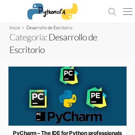
Saltar
al
Alternar
Me
contenido
la
búsqueda
Inicio
> Desarrollo de Escritorio
Categoría:
Desarrollo de
Escritorio
PyCharm – The IDE for Python professionals