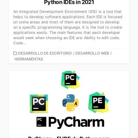
Python IDEs in 2021
An Integrated Development Environment (IDE) is a tool that
helps to develop software applications. Each IDE is focused
on some areas and most of them are designed to develop
on a specific programming language. It is the tool to create
applications easily. The main features that each developer
would seek when choosing an IDE are: Ability to edit code.
Code...
CATEGORÍAS
DESARROLLO DE ESCRITORIO
/
DESARROLLO WEB
/
HERRAMIENTAS