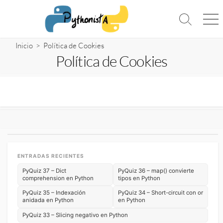
Saltar
al
Alternar
Me
contenido
la
búsqueda
Inicio
> Política de Cookies
Política de Cookies
ENTRADAS RECIENTES
PyQuiz 37 – Dict
PyQuiz 36 – map() convierte
comprehension en Python
tipos en Python
PyQuiz 35 – Indexación
PyQuiz 34 – Short-circuit con or
anidada en Python
en Python
PyQuiz 33 – Slicing negativo en Python