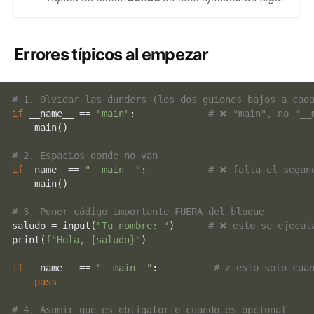
Errores típicos al empezar
# 1. Olvidar las dunders (los dos guiones bajos a cad
if
 __name__ == 
"main"
:             
# ❌ "main", no "__
    main()

# 2. Espacios donde no van
if
 _name_ == 
"__main__"
:           
# ❌ falta el segun
    main()

# 3. Poner código importante FUERA del bloque
saludo = 
input
(
"Tu nombre: "
)      
# ❌ esto se ejecut
print
(
f"Hola, 
{saludo}
"
)

if
 __name__ == 
"__main__"
:          
# ✓ esto solo cua
pass
# 4. Asumir que es obligatorio cuando es opcional