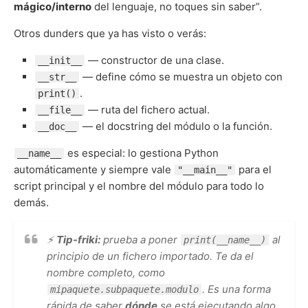
mágico/interno
del lenguaje, no toques sin saber”.
Otros dunders que ya has visto o verás:
— constructor de una clase.
__init__
— define cómo se muestra un objeto con
__str__
.
print()
— ruta del fichero actual.
__file__
— el docstring del módulo o la función.
__doc__
es especial: lo gestiona Python
__name__
automáticamente y siempre vale
para el
"__main__"
script principal y el nombre del módulo para todo lo
demás.
⚡
Tip-friki:
prueba a poner
al
print(__name__)
principio de un fichero importado. Te da el
nombre completo, como
. Es una forma
mipaquete.subpaquete.modulo
rápida de saber
dónde
se está ejecutando algo.