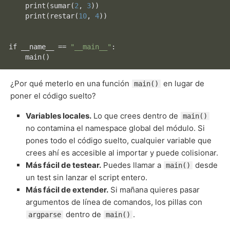
print
(
sumar
(
2
, 
3
))

print
(
restar
(
10
, 
4
))

if __name__ == 
"__main__"
:

main
¿Por qué meterlo en una función
en lugar de
main()
poner el código suelto?
Variables locales.
Lo que crees dentro de
main()
no contamina el namespace global del módulo. Si
pones todo el código suelto, cualquier variable que
crees ahí es accesible al importar y puede colisionar.
Más fácil de testear.
Puedes llamar a
desde
main()
un test sin lanzar el script entero.
Más fácil de extender.
Si mañana quieres pasar
argumentos de línea de comandos, los pillas con
dentro de
.
argparse
main()