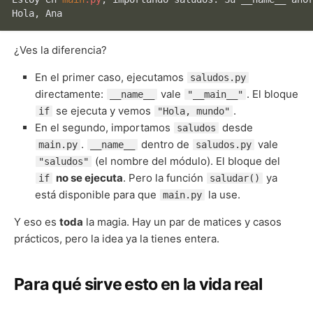
¿Ves la diferencia?
En el primer caso, ejecutamos
saludos.py
directamente:
vale
. El bloque
__name__
"__main__"
se ejecuta y vemos
.
if
"Hola, mundo"
En el segundo, importamos
desde
saludos
.
dentro de
vale
main.py
__name__
saludos.py
(el nombre del módulo). El bloque del
"saludos"
no se ejecuta
. Pero la función
ya
if
saludar()
está disponible para que
la use.
main.py
Y eso es
toda
la magia. Hay un par de matices y casos
prácticos, pero la idea ya la tienes entera.
Para qué sirve esto en la vida real