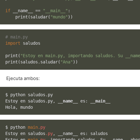
if
 __name__ == 
"__main__"
:

print
(saludar(
"mundo"
# main.py
import
 saludos

print
(
"Estoy en main.py, importando saludos. Su __nam
print
(saludos.saludar(
"Ana"
Ejecuta ambos:
$ python saludos.py

Estoy en saludos.py, 
__name__
 es: 
__main__
$ python 
main
.py
Estoy en saludos
.py
, __name__ es: saludos

Estoy en 
main
.py
, importando saludos. Su __name__ ahor