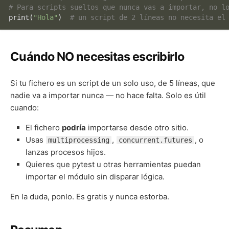
# Para scripts sueltos que nunca vas a importar, no l
print
(
"Hola"
)  
# un script de 2 líneas no necesita el
Cuándo NO necesitas escribirlo
Si tu fichero es un script de un solo uso, de 5 líneas, que
nadie va a importar nunca — no hace falta. Solo es útil
cuando:
El fichero
podría
importarse desde otro sitio.
Usas
,
, o
multiprocessing
concurrent.futures
lanzas procesos hijos.
Quieres que pytest u otras herramientas puedan
importar el módulo sin disparar lógica.
En la duda, ponlo. Es gratis y nunca estorba.