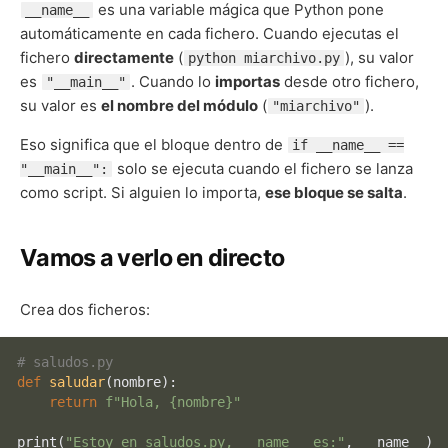
es una variable mágica que Python pone
__name__
automáticamente en cada fichero. Cuando ejecutas el
fichero
directamente
(
), su valor
python miarchivo.py
es
. Cuando lo
importas
desde otro fichero,
"__main__"
su valor es
el nombre del módulo
(
).
"miarchivo"
Eso significa que el bloque dentro de
if __name__ ==
solo se ejecuta cuando el fichero se lanza
"__main__":
como script. Si alguien lo importa,
ese bloque se salta
.
Vamos a verlo en directo
Crea dos ficheros:
# saludos.py
def
saludar
(
nombre
):

return
f"Hola, 
{nombre}
"
print
(
"Estoy en saludos.py, __name__ es:"
, __name__)
