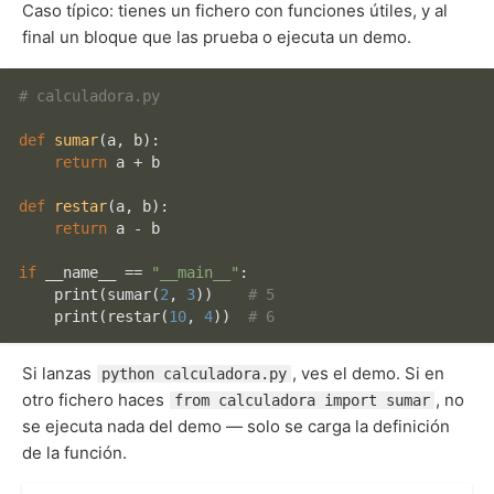
Caso típico: tienes un fichero con funciones útiles, y al
final un bloque que las prueba o ejecuta un demo.
# calculadora.py
def
sumar
(
a, b
):

return
 a + b

def
restar
(
a, b
):

return
 a - b

if
 __name__ == 
"__main__"
:

print
(sumar(
2
, 
3
))    
# 5
print
(restar(
10
, 
4
))  
# 6
Si lanzas
, ves el demo. Si en
python calculadora.py
otro fichero haces
, no
from calculadora import sumar
se ejecuta nada del demo — solo se carga la definición
de la función.