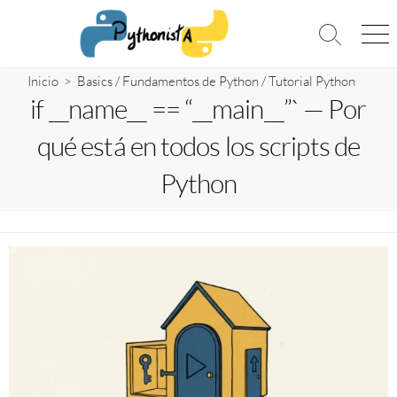
Saltar
al
Alternar
Me
contenido
la
búsqueda
Inicio
>
Basics
/
Fundamentos de Python
/
Tutorial Python
if __name__ == “__main__”` — Por
qué está en todos los scripts de
Python