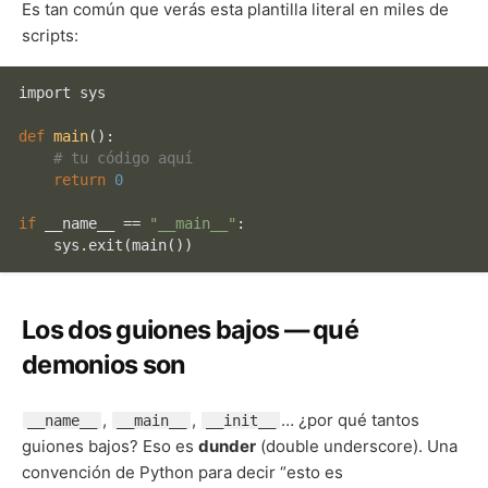
Es tan común que verás esta plantilla literal en miles de
scripts:
import sys

def
main
():

# tu código aquí
return
0
if
 __name__ == 
"__main__"
:

Los
dos guiones bajos
— qué
demonios son
,
,
… ¿por qué tantos
__name__
__main__
__init__
guiones bajos? Eso es
dunder
(double underscore). Una
convención de Python para decir “esto es