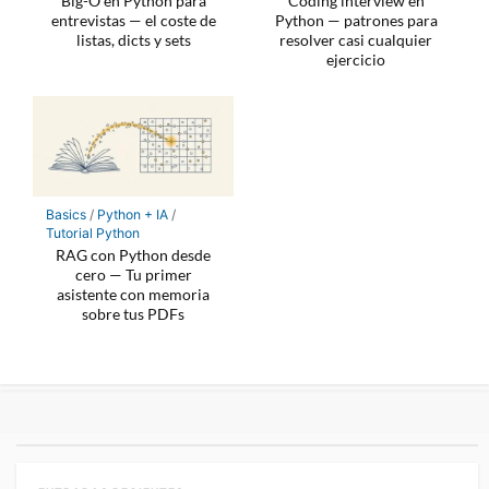
Big-O en Python para
Coding interview en
entrevistas — el coste de
Python — patrones para
listas, dicts y sets
resolver casi cualquier
ejercicio
Basics
/
Python + IA
/
Tutorial Python
RAG con Python desde
cero — Tu primer
asistente con memoria
sobre tus PDFs