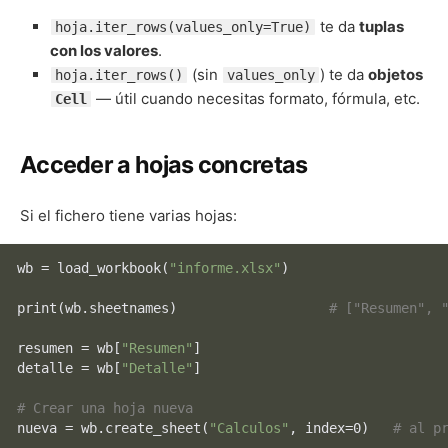
te da
tuplas
hoja.iter_rows(values_only=True)
con los valores
.
(sin
) te da
objetos
hoja.iter_rows()
values_only
— útil cuando necesitas formato, fórmula, etc.
Cell
Acceder a hojas concretas
Si el fichero tiene varias hojas:
wb = load_workbook(
"informe.xlsx"
)

print
(wb.sheetnames)                   
# ["Resumen", 
resumen = wb[
"Resumen"
]

detalle = wb[
"Detalle"
]

# Crear una hoja nueva
nueva = wb.create_sheet(
"Calculos"
, index=0)   
# al p