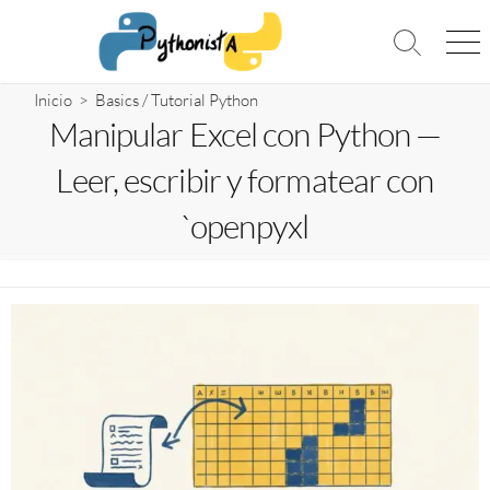
Saltar
al
Alternar
Me
contenido
la
búsqueda
Inicio
>
Basics
/
Tutorial Python
Manipular Excel con Python —
Leer, escribir y formatear con
`openpyxl