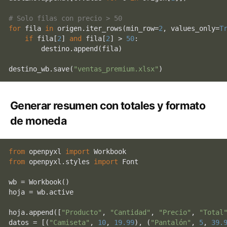
# Solo filas con precio > 50
for
 fila 
in
 origen.iter_rows(min_row=
2
, values_only=
T
if
 fila[
2
] 
and
 fila[
2
] > 
50
:

        destino.append(fila)

destino_wb.save(
"ventas_premium.xlsx"
Generar resumen con totales y formato
de moneda
from
 openpyxl 
import
from
 openpyxl.styles 
import
 Font

wb = Workbook()

hoja = wb.active

hoja.append([
"Producto"
, 
"Cantidad"
, 
"Precio"
, 
"Total
datos = [(
"Camiseta"
, 
10
, 
19.99
), (
"Pantalón"
, 
5
, 
39.