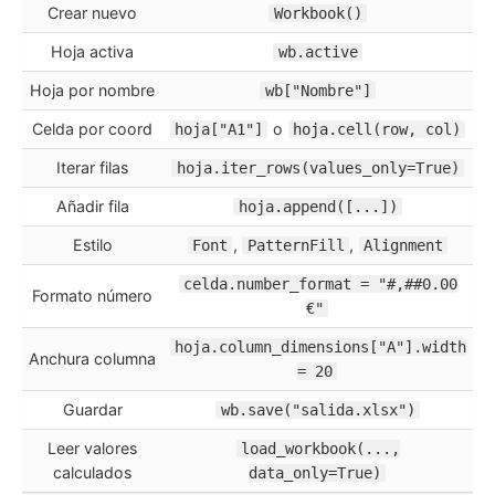
Crear nuevo
Workbook()
Hoja activa
wb.active
Hoja por nombre
wb["Nombre"]
Celda por coord
o
hoja["A1"]
hoja.cell(row, col)
Iterar filas
hoja.iter_rows(values_only=True)
Añadir fila
hoja.append([...])
Estilo
,
,
Font
PatternFill
Alignment
celda.number_format = "#,##0.00
Formato número
€"
hoja.column_dimensions["A"].width
Anchura columna
= 20
Guardar
wb.save("salida.xlsx")
Leer valores
load_workbook(...,
calculados
data_only=True)