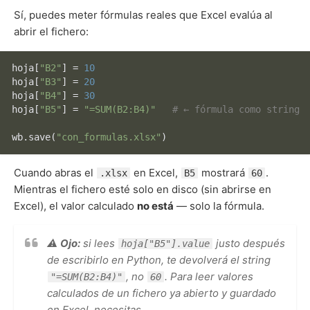
Sí, puedes meter fórmulas reales que Excel evalúa al
abrir el fichero:
hoja[
"B2"
] = 
10
hoja[
"B3"
] = 
20
hoja[
"B4"
] = 
30
hoja[
"B5"
] = 
"=SUM(B2:B4)"
# ← fórmula como string
wb.save(
"con_formulas.xlsx"
Cuando abras el
en Excel,
mostrará
.
.xlsx
B5
60
Mientras el fichero esté solo en disco (sin abrirse en
Excel), el valor calculado
no está
— solo la fórmula.
⚠️
Ojo:
si lees
justo después
hoja["B5"].value
de escribirlo en Python, te devolverá el string
, no
. Para leer valores
"=SUM(B2:B4)"
60
calculados de un fichero ya abierto y guardado
en Excel, necesitas