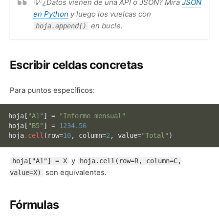
💡 ¿Datos vienen de una API o JSON? Mira
JSON
en Python
y luego los vuelcas con
en bucle.
hoja.append()
Escribir celdas concretas
Para puntos específicos:
hoja
[
"A1"
]
 = 
"Informe mensual"
hoja
[
"B5"
]
 = 
1234.56
hoja
.cell
(row=
10
, column=
2
, value=
"Total"
y
hoja["A1"] = X
hoja.cell(row=R, column=C,
son equivalentes.
value=X)
Fórmulas