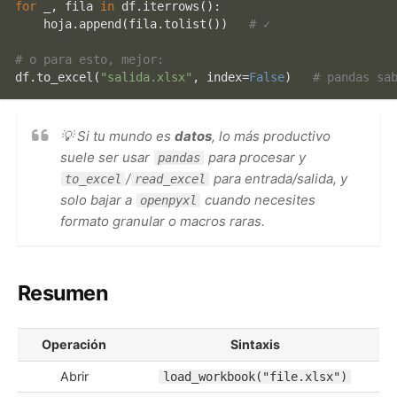
for
 _, fila 
in
 df.iterrows():

    hoja.append(fila.tolist())   
# ✓
# o para esto, mejor:
df.to_excel(
"salida.xlsx"
, index=
False
)   
# pandas sa
💡 Si tu mundo es
datos
, lo más productivo
suele ser usar
para procesar y
pandas
/
para entrada/salida, y
to_excel
read_excel
solo bajar a
cuando necesites
openpyxl
formato granular o macros raras.
Resumen
Operación
Sintaxis
Abrir
load_workbook("file.xlsx")