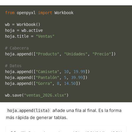
from
 openpyxl 
import
 Workbook

wb = Workbook()

hoja = wb.active

hoja.title = 
"Ventas"
# Cabecera
hoja.append([
"Producto"
, 
"Unidades"
, 
"Precio"
])

# Datos
hoja.append([
"Camiseta"
, 
10
, 
19.99
])

hoja.append([
"Pantalón"
, 
5
, 
39.99
])

hoja.append([
"Gorra"
, 
8
, 
14.50
])

wb.save(
"ventas_2026.xlsx"
añade una fila al final. Es la forma
hoja.append(lista)
más rápida de generar tablas.