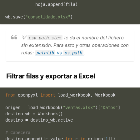
            hoja.append(fila)

wb.save(
"consolidado.xlsx"
💡
te da el nombre del fichero
csv_path.stem
sin extensión. Para esto y otras operaciones con
rutas:
vs
.
pathlib
os.path
Filtrar filas y exportar a Excel
from
 openpyxl 
import
 load_workbook, Workbook

origen = load_workbook(
"ventas.xlsx"
)[
"Datos"
]

destino_wb = Workbook()

destino = destino_wb.active

# Cabecera
destino.append([c.value 
for
 c 
in
 origen[
1
]])
