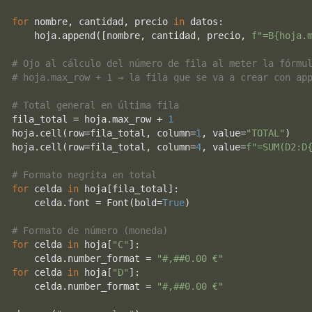
for
 nombre, cantidad, precio 
in
 datos:

    hoja.append([nombre, cantidad, precio, 
f"=B
{hoja.
# Ojo al cálculo del número de fila al meter la fórmu
# hoja.max_row + 1 → la fila que se va a crear con ap
# Total general en última fila
fila_total = hoja.max_row + 
1
hoja.cell(row=fila_total, column=
1
, value=
"TOTAL"
)

hoja.cell(row=fila_total, column=
4
, value=
f"=SUM(D2:D
# Formato negrita en total
for
 celda 
in
 hoja[fila_total]:

    celda.font = Font(bold=
True
)

# Formato de número (moneda)
for
 celda 
in
 hoja[
"C"
]:

    celda.number_format = 
"#,##0.00 €"
for
 celda 
in
 hoja[
"D"
]:

    celda.number_format = 
"#,##0.00 €"