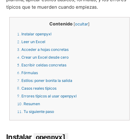
típicos que te muerden cuando empiezas.
Contenido
[
ocultar
]
1
Instalar openpyxl
2
Leer un Excel
3
Acceder a hojas concretas
4
Crear un Excel desde cero
5
Escribir celdas concretas
6
Fórmulas
7
Estilos: poner bonita la salida
8
Casos reales típicos
9
Errores típicos al usar openpyxl
10
Resumen
11
Tu siguiente paso
Instalar
openpyxl