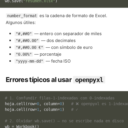
wb.save(
"resumen.xlsx"
es la cadena de formato de Excel.
number_format
Algunos útiles:
— entero con separador de miles
"#,##0"
— dos decimales
"#,##0.00"
— con símbolo de euro
"#,##0.00 €"
— porcentaje
"0.00%"
— fecha ISO
"yyyy-mm-dd"
Errores típicos al usar
openpyxl
# 1. Confundir filas-1-indexadas con 0-indexadas
hoja.cell(row=
0
, column=
0
)   
# ❌ openpyxl es 1-indexa
hoja.cell(row=
1
, column=
1
)   
# ✓
# 2. Olvidar wb.save() — no se escribe nada en disco
wb = Workbook()
