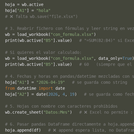
hoja = wb.active

hoja[
"A1"
] = 
"hola"
# ❌ falta wb.save("file.xlsx")
# 3. Reabrir fichero con fórmulas y leer string en ve
wb = load_workbook(
"con_formula.xlsx"
print
(wb.active[
"B5"
].value)   
# "=SUM(B2:B4)" si Exc
# Si quieres el valor calculado:
wb = load_workbook(
"con_formula.xlsx"
, data_only=
True
print
(wb.active[
"B5"
].value)   
# 60   (siempre que el
# 4. Fechas y horas en pandas/datetime mezcladas con 
hoja[
"A1"
] = 
"2026-04-19"
# se guarda como string
from
 datetime 
import
 date

hoja[
"A2"
] = date(
2026
, 
4
, 
19
)   
# se guarda como fec
# 5. Hojas con nombre con caracteres prohibidos
wb.create_sheet(
"Datos:Mes"
)   
# ❌ Excel no permite :
# 6. Pasar pandas DataFrame directamente a hoja.appen
hoja.append(df)   
# ❌ append espera lista, no DataFra