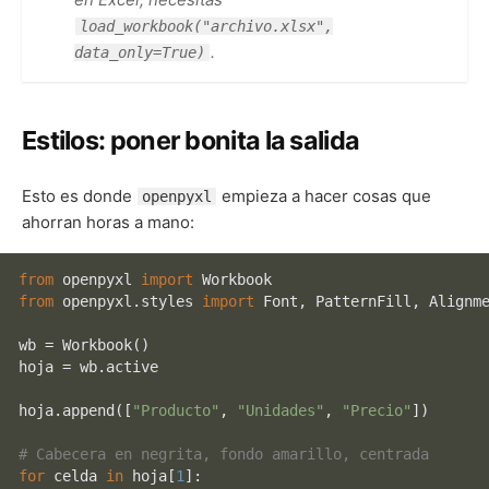
load_workbook("archivo.xlsx",
.
data_only=True)
Estilos: poner bonita la salida
Esto es donde
empieza a hacer cosas que
openpyxl
ahorran horas a mano:
from
 openpyxl 
import
from
 openpyxl.styles 
import
 Font, PatternFill, Alignme
wb = Workbook()

hoja = wb.active

hoja.append([
"Producto"
, 
"Unidades"
, 
"Precio"
])

# Cabecera en negrita, fondo amarillo, centrada
for
 celda 
in
 hoja[
1
]:
