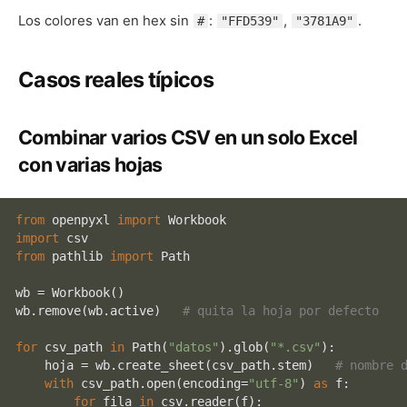
Los colores van en hex sin
:
,
.
#
"FFD539"
"3781A9"
Casos reales típicos
Combinar varios CSV en un solo Excel
con varias hojas
from
 openpyxl 
import
import
from
 pathlib 
import
 Path

wb = Workbook()

wb.remove(wb.active)   
# quita la hoja por defecto
for
 csv_path 
in
 Path(
"datos"
).glob(
"*.csv"
):

    hoja = wb.create_sheet(csv_path.stem)   
# nombre 
with
 csv_path.
open
(encoding=
"utf-8"
) 
as
 f:

for
 fila 
in
 csv.reader(f):
