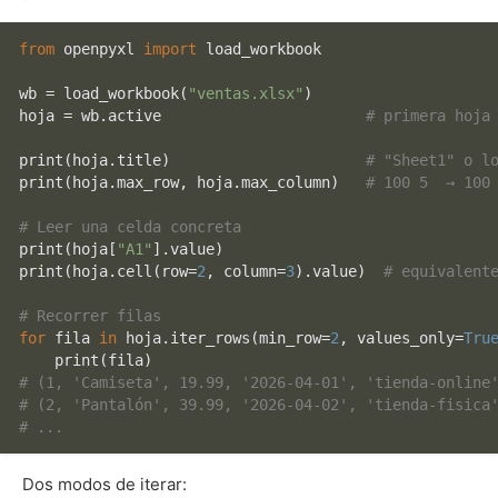
from
 openpyxl 
import
 load_workbook

wb = load_workbook(
"ventas.xlsx"
)

hoja = wb.active                       
# primera hoja
print
(hoja.title)                      
# "Sheet1" o l
print
(hoja.max_row, hoja.max_column)   
# 100 5  → 100
# Leer una celda concreta
print
(hoja[
"A1"
print
(hoja.cell(row=
2
, column=
3
).value)  
# equivalent
# Recorrer filas
for
 fila 
in
 hoja.iter_rows(min_row=
2
, values_only=
Tru
print
# (1, 'Camiseta', 19.99, '2026-04-01', 'tienda-online
# (2, 'Pantalón', 39.99, '2026-04-02', 'tienda-fisica
# ...
Dos modos de iterar: