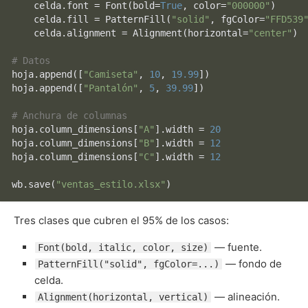
    celda.font = Font(bold=
True
, color=
"000000"
)

    celda.fill = PatternFill(
"solid"
, fgColor=
"FFD539
    celda.alignment = Alignment(horizontal=
"center"
)

# Datos
hoja.append([
"Camiseta"
, 
10
, 
19.99
])

hoja.append([
"Pantalón"
, 
5
, 
39.99
])

# Anchura de columnas
hoja.column_dimensions[
"A"
].width = 
20
hoja.column_dimensions[
"B"
].width = 
12
hoja.column_dimensions[
"C"
].width = 
12
wb.save(
"ventas_estilo.xlsx"
Tres clases que cubren el 95% de los casos:
— fuente.
Font(bold, italic, color, size)
— fondo de
PatternFill("solid", fgColor=...)
celda.
— alineación.
Alignment(horizontal, vertical)