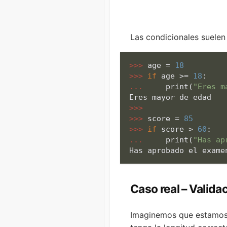
Las condicionales suelen
>>> 
age = 
18
>>> 
if
 age >= 
18
... 
print
(
"Eres m
>>> 
>>> 
score = 
85
>>> 
if
 score > 
60
... 
print
(
"Has ap
Has aprobado el exame
Caso real – Valida
Imaginemos que estamos d