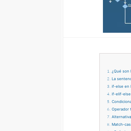
1
¿Qué son l
2
La sentenc
3
if-else en
4
if-elif-els
5
Condiciona
6
Operador t
7
Alternativa
8
Match-case