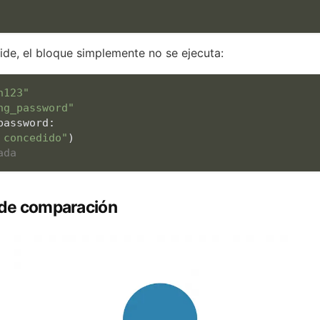
ide, el bloque simplemente no se ejecuta:
n123"
ng_password"
 concedido"
ada
 de comparación