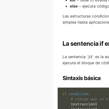
elif
– (else if) evalúa 
else
– ejecuta código
Las estructuras condicio
simples hasta aplicacion
La sentencia if 
La sentencia
es la es
if
ejecuta el bloque de cód
Sintaxis básica
if
condicion:
# código que se e
    instruccion1
