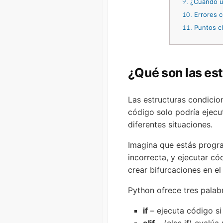
9
¿Cuándo us
10
Errores 
11
Puntos cl
¿Qué son las es
Las estructuras condicio
código solo podría ejecut
diferentes situaciones.
Imagina que estás progra
incorrecta, y ejecutar có
crear bifurcaciones en el
Python ofrece tres palabr
if
– ejecuta código si