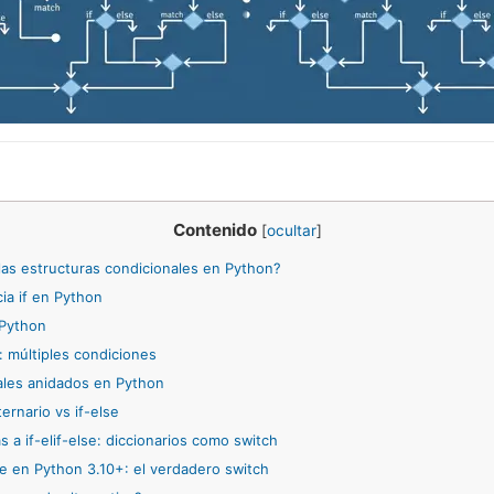
Contenido
[
ocultar
]
as estructuras condicionales en Python?
ia if en Python
 Python
e: múltiples condiciones
les anidados en Python
ernario vs if-else
s a if-elif-else: diccionarios como switch
 en Python 3.10+: el verdadero switch