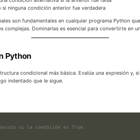
una condición alternativa si la anterior fue falsa
 si ninguna condición anterior fue verdadera
nales son fundamentales en cualquier programa Python que 
es complejas. Dominarlas es esencial para convertirte en u
en Python
tructura condicional más básica. Evalúa una expresión y, si
igo indentado que le sigue.
jecuta si la condición es True