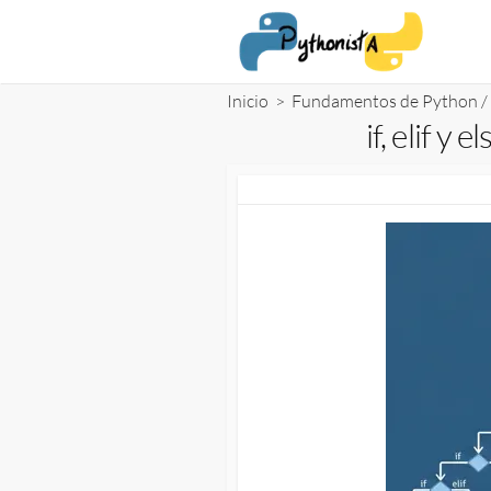
Saltar
al
contenido
Inicio
>
Fundamentos de Python
/
if, elif y