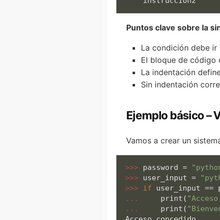
    instruccion2
Puntos clave sobre la sin
La condición debe ir
El bloque de código 
La indentación defin
Sin indentación corr
Ejemplo básico – 
Vamos a crear un sistema
>>> 
password = 
"pytho
>>> 
user_input = 
"pyt
>>> 
if
... 
print
(
"Acceso
... 
print
(
"Bienve
Acceso concedido
