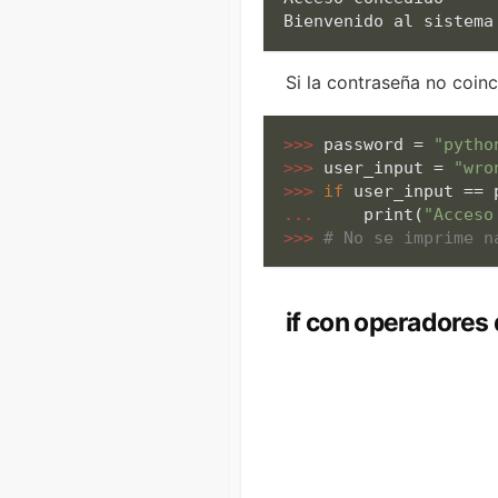
Bienvenido al sistema
Si la contraseña no coinc
>>> 
password = 
"pytho
>>> 
user_input = 
"wro
>>> 
if
... 
print
(
"Acceso
>>> 
# No se imprime n
if con operadores