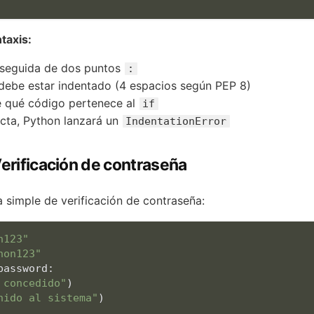
taxis:
 seguida de dos puntos
:
debe estar indentado (4 espacios según PEP 8)
e qué código pertenece al
if
ecta, Python lanzará un
IndentationError
Verificación de contraseña
 simple de verificación de contraseña:
n123"
hon123"
 concedido"
nido al sistema"
)
