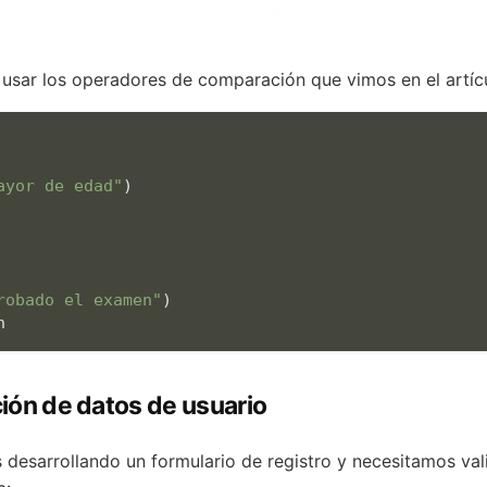
 usar los operadores de comparación que vimos en el artícu
ayor de edad"
)

robado el examen"
)

n
ción de datos de usuario
esarrollando un formulario de registro y necesitamos val