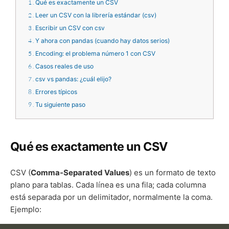
1
Qué es exactamente un CSV
2
Leer un CSV con la librería estándar (csv)
3
Escribir un CSV con csv
4
Y ahora con pandas (cuando hay datos serios)
5
Encoding: el problema número 1 con CSV
6
Casos reales de uso
7
csv vs pandas: ¿cuál elijo?
8
Errores típicos
9
Tu siguiente paso
Qué es exactamente un CSV
CSV (
Comma-Separated Values
) es un formato de texto
plano para tablas. Cada línea es una fila; cada columna
está separada por un delimitador, normalmente la coma.
Ejemplo: