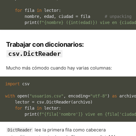
for
 fila 
in
 lector:

        nombre, edad, ciudad = fila      
# unpacking
print
(
f"
{nombre}
 (
{
int
(edad)}
) vive en 
{ciuda
Trabajar con diccionarios:
csv.DictReader
Mucho más cómodo cuando hay varias columnas:
import
 csv

with
open
(
"usuarios.csv"
, encoding=
"utf-8"
) 
as
 archivo
    lector = csv.DictReader(archivo)

for
 fila 
in
 lector:

print
(
f"
{fila[
'nombre'
]}
 vive en 
{fila[
'ciuda
lee la primera fila como cabecera
DictReader