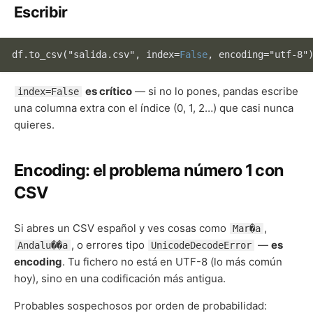
Escribir
df.to_csv("salida.csv", index
=
False
, encoding
=
es crítico
— si no lo pones, pandas escribe
index=False
una columna extra con el índice (0, 1, 2…) que casi nunca
quieres.
Encoding: el problema número 1 con
CSV
Si abres un CSV español y ves cosas como
,
Mar�a
, o errores tipo
—
es
Andalu��a
UnicodeDecodeError
encoding
. Tu fichero no está en UTF-8 (lo más común
hoy), sino en una codificación más antigua.
Probables sospechosos por orden de probabilidad: