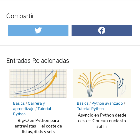
Compartir
Compartir
Compar
en
en
Twitter
Facebo
Entradas Relacionadas
Basics
/
Carrera y
Basics
/
Python avanzado
/
aprendizaje
/
Tutorial
Tutorial Python
Python
Asyncio en Python desde
Big-O en Python para
cero — Concurrencia sin
entrevistas — el coste de
sufrir
listas, dicts y sets