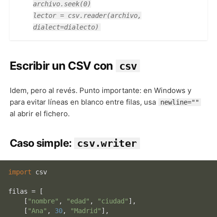
archivo.seek(0)
lector = csv.reader(archivo,
dialect=dialecto)
Escribir un CSV con
csv
Idem, pero al revés. Punto importante: en Windows y
para evitar líneas en blanco entre filas, usa
newline=""
al abrir el fichero.
Caso simple:
csv.writer
import
 csv

filas = [

    [
"nombre"
, 
"edad"
, 
"ciudad"
],

    [
"Ana"
, 
30
, 
"Madrid"
],
