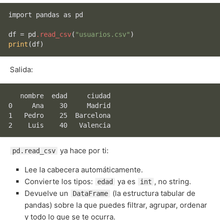
import pandas as pd

df = pd
.read_csv
(
"usuarios.csv"
print
(df)
Salida:
   nombre  edad     ciudad

0     Ana    30     Madrid

1   Pedro    25  Barcelona

ya hace por ti:
pd.read_csv
Lee la cabecera automáticamente.
Convierte los tipos:
ya es
, no string.
edad
int
Devuelve un
(la estructura tabular de
DataFrame
pandas) sobre la que puedes filtrar, agrupar, ordenar
y todo lo que se te ocurra.