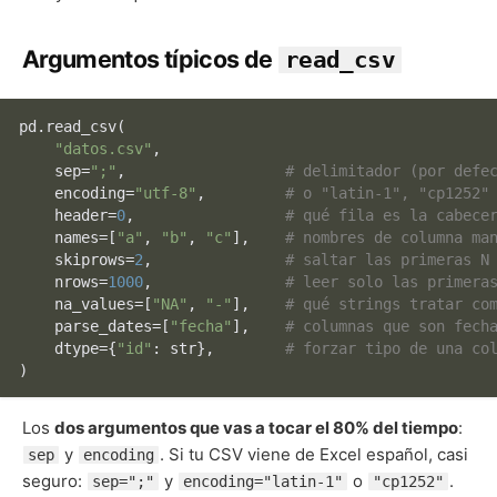
Argumentos típicos de
read_csv
pd.read_csv(

"datos.csv"
,

    sep=
";"
,                  
# delimitador (por defe
    encoding=
"utf-8"
,         
# o "latin-1", "cp1252"
    header=
0
,                 
# qué fila es la cabece
    names=[
"a"
, 
"b"
, 
"c"
],    
# nombres de columna ma
    skiprows=
2
,               
# saltar las primeras N
    nrows=
1000
,               
# leer solo las primera
    na_values=[
"NA"
, 
"-"
],    
# qué strings tratar co
    parse_dates=[
"fecha"
],    
# columnas que son fech
    dtype={
"id"
: 
str
},        
# forzar tipo de una co
Los
dos argumentos que vas a tocar el 80% del tiempo
:
y
. Si tu CSV viene de Excel español, casi
sep
encoding
seguro:
y
o
.
sep=";"
encoding="latin-1"
"cp1252"