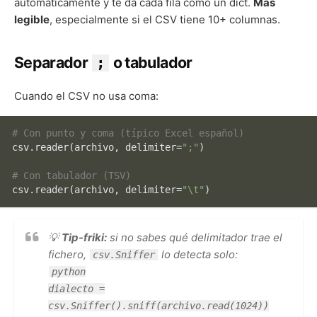
automáticamente y te da cada fila como un dict.
Más
legible
, especialmente si el CSV tiene 10+ columnas.
Separador
o tabulador
;
Cuando el CSV no usa coma:
# Con punto y coma (típico Excel español)
csv.reader(archivo, delimiter=
";"
)

# Con tabulador (TSV)
csv.reader(archivo, delimiter=
"\t"
💡
Tip-friki:
si no sabes qué delimitador trae el
fichero,
lo detecta solo:
csv.Sniffer
python
dialecto =
csv.Sniffer().sniff(archivo.read(1024))