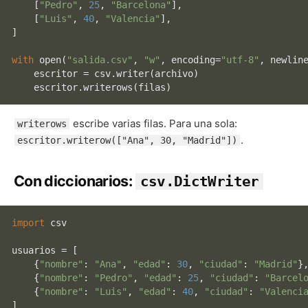
    [
"Pedro"
, 
25
, 
"Barcelona"
],

    [
"Luis"
, 
40
, 
"Valencia"
],

]

with
open
(
"salida.csv"
, 
"w"
, encoding=
"utf-8"
, newlin
    escritor = csv.writer(archivo)

escribe varias filas. Para una sola:
writerows
.
escritor.writerow(["Ana", 30, "Madrid"])
Con diccionarios:
csv.DictWriter
import
 csv

usuarios = [

    {
"nombre"
: 
"Ana"
, 
"edad"
: 
30
, 
"ciudad"
: 
"Madrid"
},
    {
"nombre"
: 
"Pedro"
, 
"edad"
: 
25
, 
"ciudad"
: 
"Barcel
    {
"nombre"
: 
"Luis"
, 
"edad"
: 
40
, 
"ciudad"
: 
"Valenci
]
