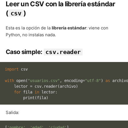
Leer un CSV con la librería estándar
(
)
csv
Esta es la opción de la
librería estándar
: viene con
Python, no instalas nada.
Caso simple:
csv.reader
import
 csv

with
open
(
"usuarios.csv"
, encoding=
"utf-8"
) 
as
 archivo
    lector = csv.reader(archivo)

for
 fila 
in
 lector:

print
Salida:
[
'nombre'
, 
'edad'
, 
'ciudad'
]