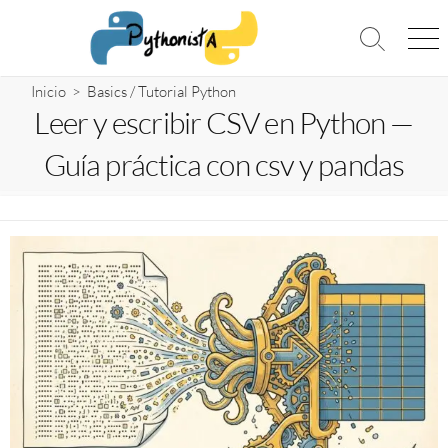
Saltar
al
Alternar
Me
contenido
la
búsqueda
Inicio
>
Basics
/
Tutorial Python
Leer y escribir CSV en Python —
Guía práctica con csv y pandas