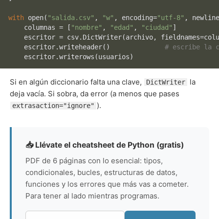
with
open
(
"salida.csv"
, 
"w"
, encoding=
"utf-8"
, newlin
    columnas = [
"nombre"
, 
"edad"
, 
"ciudad"
]

    escritor = csv.DictWriter(archivo, fieldnames=colu
    escritor.writeheader()              
# escribe la 
Si en algún diccionario falta una clave,
la
DictWriter
deja vacía. Si sobra, da error (a menos que pases
).
extrasaction="ignore"
📥 Llévate el cheatsheet de Python (gratis)
PDF de 6 páginas con lo esencial: tipos,
condicionales, bucles, estructuras de datos,
funciones y los errores que más vas a cometer.
Para tener al lado mientras programas.