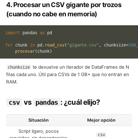
4. Procesar un CSV gigante por trozos
(cuando no cabe en memoria)
import
 pandas 
as
 pd

for
 chunk 
in
 pd.
read_csv
(
"gigante.csv"
, chunksize=
100
procesar
te devuelve un iterador de DataFrames de N
chunksize
filas cada uno. Útil para CSVs de 1 GB+ que no entran en
RAM.
vs
: ¿cuál elijo?
csv
pandas
Situación
Mejor opción
Script ligero, pocos
csv
requisitos, sin dependencias