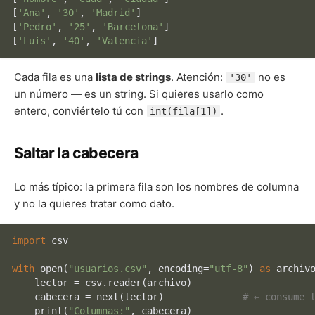
[
'Ana'
, 
'30'
, 
'Madrid'
]
[
'Pedro'
, 
'25'
, 
'Barcelona'
]
[
'Luis'
, 
'40'
, 
'Valencia'
]
Cada fila es una
lista de strings
. Atención:
no es
'30'
un número — es un string. Si quieres usarlo como
entero, conviértelo tú con
.
int(fila[1])
Saltar la cabecera
Lo más típico: la primera fila son los nombres de columna
y no la quieres tratar como dato.
import
 csv

with
open
(
"usuarios.csv"
, encoding=
"utf-8"
) 
as
 archivo
    lector = csv.reader(archivo)

    cabecera = 
next
(lector)              
# ← consume 
print
(
"Columnas:"
, cabecera)
