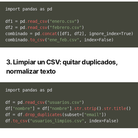
import pandas as pd

df1 = pd
.read_csv
(
"enero.csv"
)

df2 = pd
.read_csv
(
"febrero.csv"
)

combinado = pd
.concat
(
[df1, df2]
, ignore_index=True)

combinado
.to_csv
(
"ene_feb.csv"
3. Limpiar un CSV: quitar duplicados,
normalizar texto
import pandas as pd

df = pd
.read_csv
(
"usuarios.csv"
)

df
[
"nombre"
]
 = df
[
"nombre"
]
.str
.strip
()
.str
.title
()

df = df
.drop_duplicates
(subset=
[
"email"
]
)

df
.to_csv
(
"usuarios_limpios.csv"