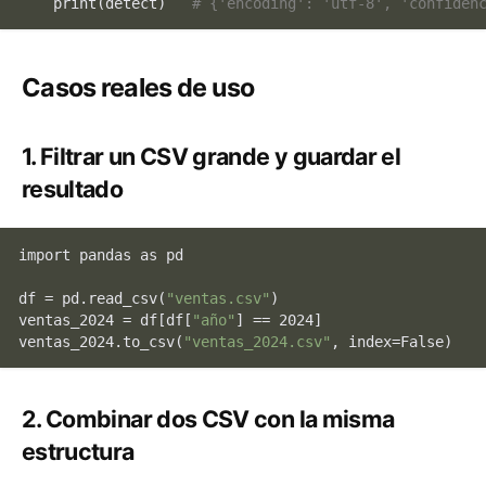
print
(detect)   
# {'encoding': 'utf-8', 'confiden
Casos reales de uso
1. Filtrar un CSV grande y guardar el
resultado
import pandas as pd

df
 = pd.read_csv(
"ventas.csv"
)

ventas_2024 = 
df
[
df
[
"año"
] == 2024]

ventas_2024.to_csv(
"ventas_2024.csv"
2. Combinar dos CSV con la misma
estructura