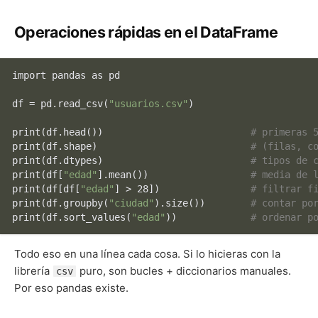
Operaciones rápidas en el DataFrame
import pandas as pd

df
 = pd.read_csv(
"usuarios.csv"
)

print
(df.head())                          
# primeras 
print
(df.shape)                           
# (filas, c
print
(df.dtypes)                          
# tipos de 
print
(
df
[
"edad"
].mean())                  
# media de 
print
(
df
[
df
[
"edad"
] > 28])                
# filtrar f
print
(df.groupby(
"ciudad"
).size())        
# contar po
print
(df.sort_values(
"edad"
))             
# ordenar p
Todo eso en una línea cada cosa. Si lo hicieras con la
librería
puro, son bucles + diccionarios manuales.
csv
Por eso pandas existe.