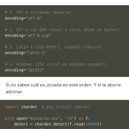
# 1. UTF-8 (estándar moderno)
encoding=
"utf-8"
# 2. UTF-8 con BOM (Excel a veces añade un marker)
encoding=
"utf-8-sig"
# 3. Latin-1 (ISO-8859-1, español clásico)
encoding=
"latin-1"
# 4. Windows-1252 (Excel en Windows español)
encoding=
"cp1252"
Si no sabes cuál es, prueba en este orden. Y si te aburre
adivinar:
import
 chardet  
# pip install chardet
with
open
(
"misterio.csv"
, 
"rb"
) 
as
 f:

    detect = chardet.detect(f.read(
10000
))
