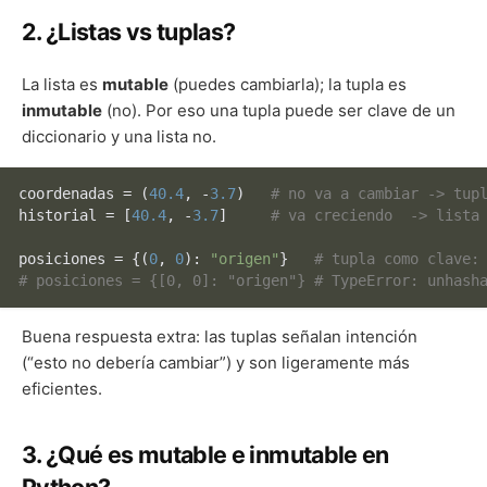
2. ¿Listas vs tuplas?
La lista es
mutable
(puedes cambiarla); la tupla es
inmutable
(no). Por eso una tupla puede ser clave de un
diccionario y una lista no.
coordenadas = (
40.4
, -
3.7
)   
# no va a cambiar -> tup
historial = [
40.4
, -
3.7
]     
# va creciendo  -> lista
posiciones = {(
0
, 
0
): 
"origen"
}   
# tupla como clave:
# posiciones = {[0, 0]: "origen"} # TypeError: unhash
Buena respuesta extra: las tuplas señalan intención
(“esto no debería cambiar”) y son ligeramente más
eficientes.
3. ¿Qué es mutable e inmutable en
Python?