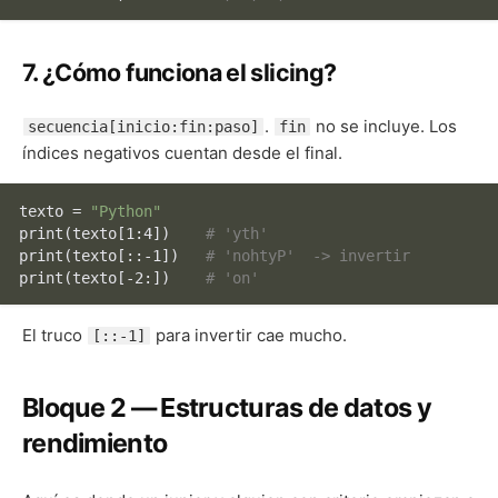
7. ¿Cómo funciona el slicing?
.
no se incluye. Los
secuencia[inicio:fin:paso]
fin
índices negativos cuentan desde el final.
texto = 
"Python"
print
(texto[1:4])    
# 'yth'
print
(texto[::-1])   
# 'nohtyP'  -> invertir
print
(texto[-2:])    
# 'on'
El truco
para invertir cae mucho.
[::-1]
Bloque 2 — Estructuras de datos y
rendimiento