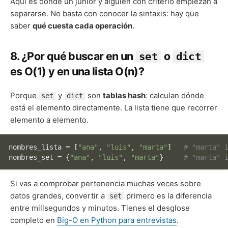
Aquí es donde un junior y alguien con criterio empiezan a
separarse. No basta con conocer la sintaxis: hay que
saber
qué cuesta cada operación
.
8. ¿Por qué buscar en un
o
set
dict
es O(1) y en una lista O(n)?
Porque
y
son
tablas hash
: calculan dónde
set
dict
está el elemento directamente. La lista tiene que recorrer
elemento a elemento.
nombres_lista = [
"ana"
, 
"luis"
, 
"marta"
]   
# "marta" 
nombres_set = {
"ana"
, 
"luis"
, 
"marta"
}     
# "marta" 
Si vas a comprobar pertenencia muchas veces sobre
datos grandes, convertir a
primero es la diferencia
set
entre milisegundos y minutos. Tienes el desglose
completo en
Big-O en Python para entrevistas
.