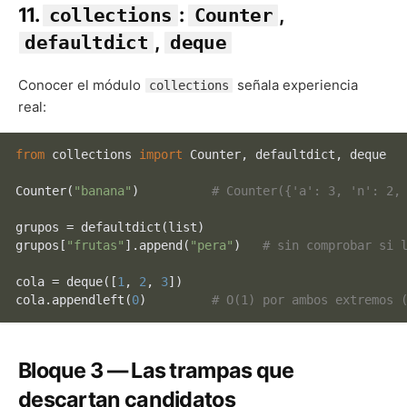
11.
:
,
collections
Counter
,
defaultdict
deque
Conocer el módulo
señala experiencia
collections
real:
from
 collections 
import
 Counter, defaultdict, deque

Counter(
"banana"
)          
# Counter({'a': 3, 'n': 2,
grupos = defaultdict(
list
)

grupos[
"frutas"
].append(
"pera"
)   
# sin comprobar si 
cola = deque([
1
, 
2
, 
3
])

cola.appendleft(
0
)         
# O(1) por ambos extremos 
Bloque 3 — Las trampas que
descartan candidatos