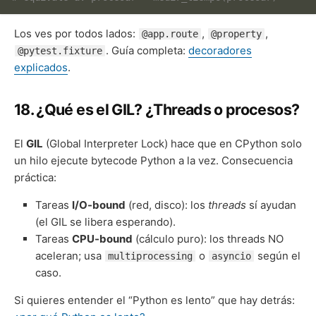
Los ves por todos lados:
,
,
@app.route
@property
. Guía completa:
decoradores
@pytest.fixture
explicados
.
18. ¿Qué es el GIL? ¿Threads o procesos?
El
GIL
(Global Interpreter Lock) hace que en CPython solo
un hilo ejecute bytecode Python a la vez. Consecuencia
práctica:
Tareas
I/O-bound
(red, disco): los
threads
sí ayudan
(el GIL se libera esperando).
Tareas
CPU-bound
(cálculo puro): los threads NO
aceleran; usa
o
según el
multiprocessing
asyncio
caso.
Si quieres entender el “Python es lento” que hay detrás: