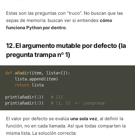
Estas son las preguntas con “truco”. No buscan que las
sepas de memoria: buscan ver si entiendes
cómo
funciona Python por dentro
.
12. El argumento mutable por defecto (la
pregunta trampa nº 1)
def
añadir
(
item, lista=[]
):

    lista.append(item)

return
 lista

print
(añadir(
1
))   
# [1]
print
(añadir(
2
))   
# [1, 2]  <- ¡sorpresa!
El valor por defecto se evalúa
una sola vez
, al definir la
función, no en cada llamada. Así que todas comparten la
misma lista. La solución correcta: