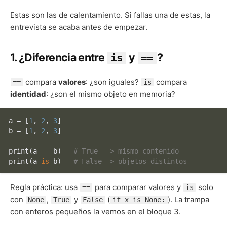
Estas son las de calentamiento. Si fallas una de estas, la
entrevista se acaba antes de empezar.
1. ¿Diferencia entre
y
?
is
==
compara
valores
: ¿son iguales?
compara
==
is
identidad
: ¿son el mismo objeto en memoria?
a = [
1
, 
2
, 
3
]

b = [
1
, 
2
, 
3
]

print
(a == b)   
# True  -> mismo contenido
print
(a 
is
 b)   
# False -> objetos distintos
Regla práctica: usa
para comparar valores y
solo
==
is
con
,
y
(
). La trampa
None
True
False
if x is None:
con enteros pequeños la vemos en el bloque 3.