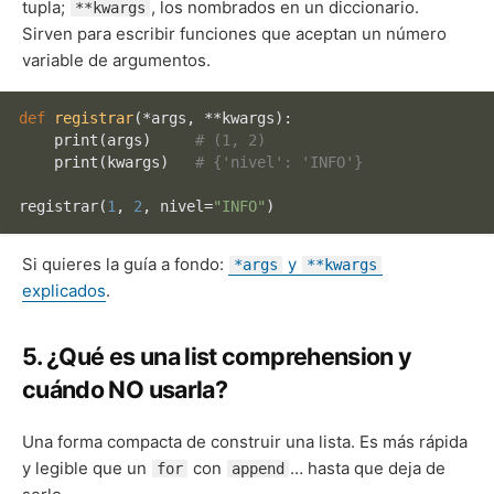
tupla;
, los nombrados en un diccionario.
**kwargs
Sirven para escribir funciones que aceptan un número
variable de argumentos.
def
registrar
(
*args, **kwargs
):

print
(args)     
# (1, 2)
print
(kwargs)   
# {'nivel': 'INFO'}
registrar(
1
, 
2
, nivel=
"INFO"
Si quieres la guía a fondo:
y
*args
**kwargs
explicados
.
5. ¿Qué es una list comprehension y
cuándo NO usarla?
Una forma compacta de construir una lista. Es más rápida
y legible que un
con
… hasta que deja de
for
append