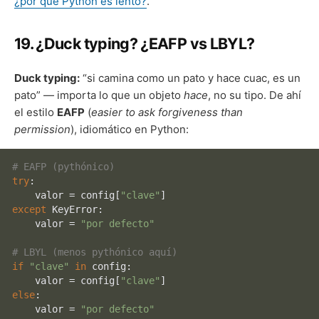
¿por qué Python es lento?
.
19. ¿Duck typing? ¿EAFP vs LBYL?
Duck typing:
“si camina como un pato y hace cuac, es un
pato” — importa lo que un objeto
hace
, no su tipo. De ahí
el estilo
EAFP
(
easier to ask forgiveness than
permission
), idiomático en Python:
# EAFP (pythónico)
try
:

    valor = config[
"clave"
except
 KeyError:

    valor = 
"por defecto"
# LBYL (menos pythónico aquí)
if
"clave"
in
 config:

    valor = config[
"clave"
else
:

    valor = 
"por defecto"