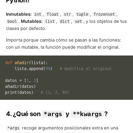
Inmutables:
,
,
,
,
,
int
float
str
tuple
frozenset
.
Mutables:
,
,
, y los objetos de tus
bool
list
dict
set
clases por defecto.
Importa porque cambia cómo se pasan a las funciones:
con un mutable, la función puede modificar el original.
def
añadir
(
lista
):

    lista.append(
99
)   
# modifica el original
datos = [
1
, 
2
]

print
(datos)   
# [1, 2, 99]
4. ¿Qué son
y
?
*args
**kwargs
recoge argumentos posicionales extra en una
*args