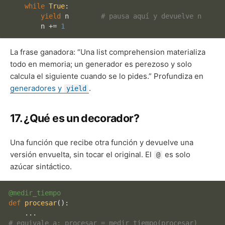
while
True
:

yield
 n        
# pausa aquí y devuelve n
        n += 
1
La frase ganadora: “Una list comprehension materializa
todo en memoria; un generador es perezoso y solo
calcula el siguiente cuando se lo pides.” Profundiza en
generadores y
.
yield
17. ¿Qué es un decorador?
Una función que recibe otra función y devuelve una
versión envuelta, sin tocar el original. El
es solo
@
azúcar sintáctico.
@medir_tiempo
def
procesar
():

# equivale a: procesar = medir_tiempo(procesar)