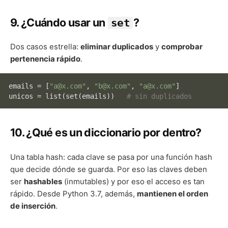
9. ¿Cuándo usar un
?
set
Dos casos estrella:
eliminar duplicados
y
comprobar
pertenencia rápido
.
emails = [
"a@x.com"
, 
"b@x.com"
, 
"a@x.com"
]

unicos = list(
set
(emails))   
# sin duplicados
10. ¿Qué es un diccionario por dentro?
Una tabla hash: cada clave se pasa por una función hash
que decide dónde se guarda. Por eso las claves deben
ser
hashables
(inmutables) y por eso el acceso es tan
rápido. Desde Python 3.7, además,
mantienen el orden
de inserción
.