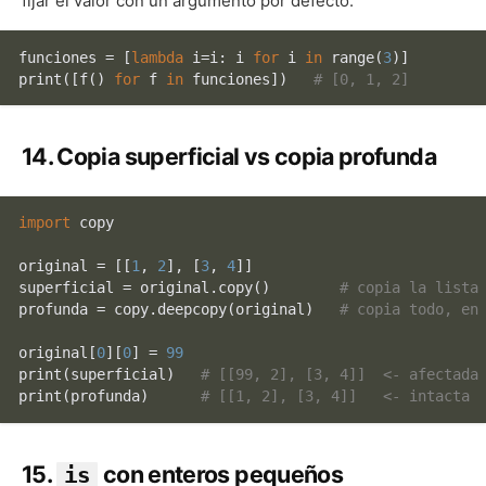
fijar el valor con un argumento por defecto.
funciones = [
lambda
 i=i: i 
for
 i 
in
range
(
3
print
([f() 
for
 f 
in
 funciones])   
# [0, 1, 2]
14. Copia superficial vs copia profunda
import
 copy

original = [[
1
, 
2
], [
3
, 
4
]]

superficial = original.copy()        
# copia la lista
profunda = copy.deepcopy(original)   
# copia todo, en
original[
0
][
0
] = 
99
print
(superficial)   
# [[99, 2], [3, 4]]  <- afectada
print
(profunda)      
# [[1, 2], [3, 4]]   <- intacta
15.
con enteros pequeños
is