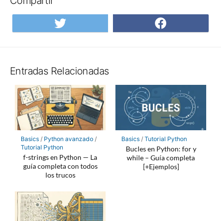
Compartir
Compartir
Compar
en
en
Twitter
Facebo
Entradas Relacionadas
Basics
/
Python avanzado
/
Basics
/
Tutorial Python
Tutorial Python
Bucles en Python: for y
f-strings en Python — La
while – Guía completa
guía completa con todos
[+Ejemplos]
los trucos