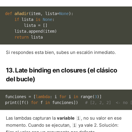
def
añadir
(
item, lista=
None
):

if
 lista 
is
None
:

        lista = []

    lista.append(item)

return
Si respondes esta bien, subes un escalón inmediato.
13. Late binding en closures (el clásico
del bucle)
funciones = [
lambda
: i 
for
 i 
in
range
(
3
print
([f() 
for
 f 
in
 funciones])   
# [2, 2, 2]  <- no 
Las lambdas capturan la
variable
, no su valor en ese
i
momento. Cuando se ejecutan,
ya vale 2. Solución:
i