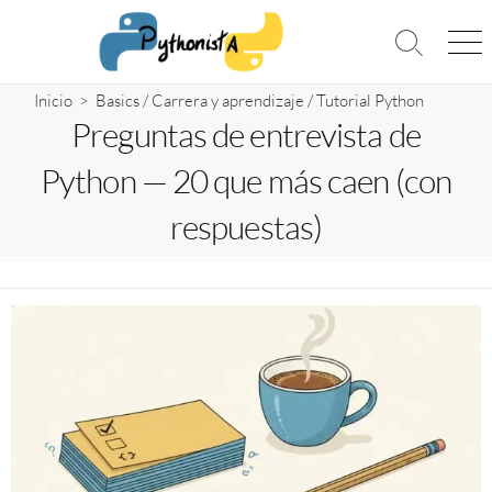
Saltar
al
Alternar
Me
contenido
la
búsqueda
Inicio
>
Basics
/
Carrera y aprendizaje
/
Tutorial Python
Preguntas de entrevista de
Python — 20 que más caen (con
respuestas)