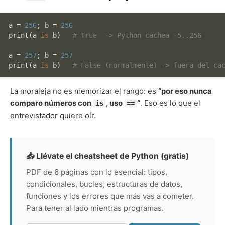
a = 
256
; b = 
256
print
(a 
is
 b)   
# True  -> Python cachea -5..256
a = 
257
; b = 
257
print
(a 
is
 b)   
# False (normalmente) -> fuera del ca
La moraleja no es memorizar el rango: es
“por eso nunca
comparo números con
, uso
“
. Eso es lo que el
is
==
entrevistador quiere oír.
📥 Llévate el cheatsheet de Python (gratis)
PDF de 6 páginas con lo esencial: tipos,
condicionales, bucles, estructuras de datos,
funciones y los errores que más vas a cometer.
Para tener al lado mientras programas.