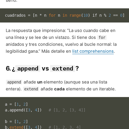
serlo.
cuadrados 
=
 [n 
*
 n 
for
 n 
in
range
(
10
) if n 
%
2
=
=
0
La respuesta que impresiona: “La uso cuando cabe en
una línea y se lee de un vistazo. Si tiene dos
for
anidados y tres condiciones, vuelvo al bucle normal: la
legibilidad gana.” Más detalle en
list comprehensions
.
6. ¿
vs
?
append
extend
añade
un
elemento (aunque sea una lista
append
entera).
añade
cada
elemento de un iterable.
extend
a = [
1
, 
2
]

a.append([
3
, 
4
])   
# [1, 2, [3, 4]]
b = [
1
, 
2
]

b.
extend
([
3
, 
4
])   
# [1, 2, 3, 4]