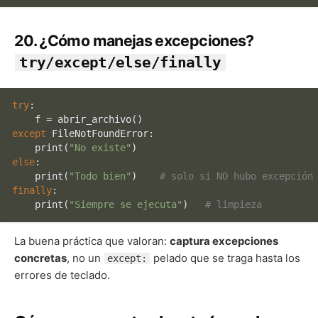
20. ¿Cómo manejas excepciones?
try/except/else/finally
try
:

except
 FileNotFoundError:

print
(
"No existe"
else
:

print
(
"Todo bien"
)    
# solo si NO hubo excepción
finally
:

print
(
"Siempre se ejecuta"
)   
# limpieza
La buena práctica que valoran:
captura excepciones
concretas
, no un
pelado que se traga hasta los
except:
errores de teclado.