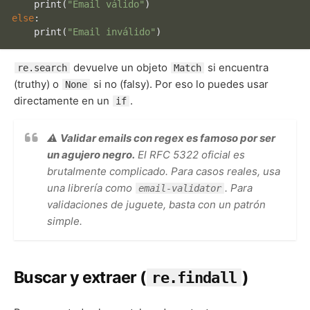
print
(
"Email válido"
else
:

print
(
"Email inválido"
devuelve un objeto
si encuentra
re.search
Match
(truthy) o
si no (falsy). Por eso lo puedes usar
None
directamente en un
.
if
⚠️
Validar emails con regex es famoso por ser
un agujero negro.
El RFC 5322 oficial es
brutalmente complicado. Para casos reales, usa
una librería como
. Para
email-validator
validaciones de juguete, basta con un patrón
simple.
Buscar y extraer (
)
re.findall