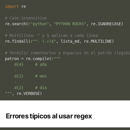
import
 re

# Case-insensitive
re.search(
r"python"
, 
"PYTHON ROCKS"
, re.IGNORECASE)  
# Multilínea: ^ y $ aplican a cada línea
re.findall(
r"^- (.+)$"
, lista_md, re.MULTILINE)

# Permitir comentarios y espacios en el patrón (legib
patron = re.
compile
(
r"""

    d{4}     # año

    -

    d{2}     # mes

    -

    d{2}     # día

"""
Errores típicos al usar regex