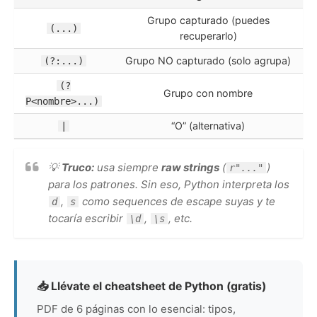
Grupo capturado (puedes
(...)
recuperarlo)
Grupo NO capturado (solo agrupa)
(?:...)
(?
Grupo con nombre
P<nombre>...)
“O” (alternativa)
|
💡
Truco:
usa siempre
raw strings
(
)
r"..."
para los patrones. Sin eso, Python interpreta los
,
como sequences de escape suyas y te
d
s
tocaría escribir
,
, etc.
\d
\s
📥 Llévate el cheatsheet de Python (gratis)
PDF de 6 páginas con lo esencial: tipos,