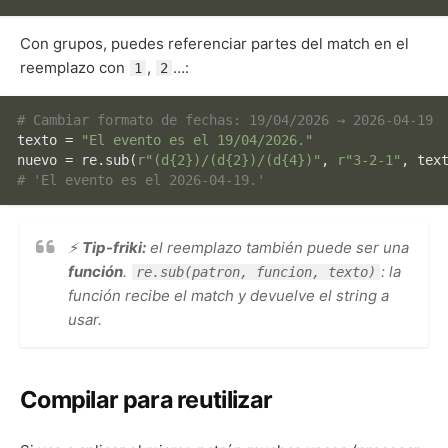
Con grupos, puedes referenciar partes del match en el
reemplazo con
,
…:
1
2
# Cambiar formato de fechas: 19/04/2026 → 2026-04-19
texto = 
"El evento es el 19/04/2026."
nuevo = re.sub(
r"(d{2})/(d{2})/(d{4})"
, 
r"3-2-1"
# 'El evento es el 2026-04-19.'
⚡
Tip-friki:
el reemplazo también puede ser una
función
.
: la
re.sub(patron, funcion, texto)
función recibe el match y devuelve el string a
usar.
Compilar para reutilizar