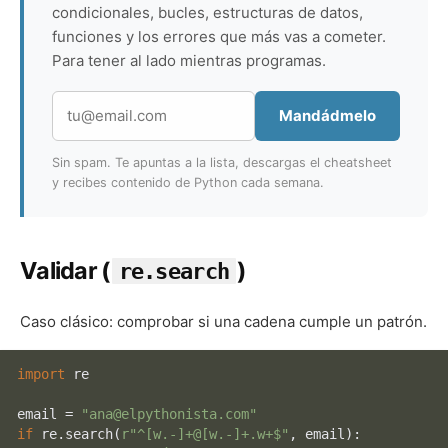
condicionales, bucles, estructuras de datos,
funciones y los errores que más vas a cometer.
Para tener al lado mientras programas.
Mandádmelo
Sin spam. Te apuntas a la lista, descargas el cheatsheet
y recibes contenido de Python cada semana.
Validar (
)
re.search
Caso clásico: comprobar si una cadena cumple un patrón.
import
 re

email = 
"ana@elpythonista.com"
if
 re.search(
r"^[w.-]+@[w.-]+.w+$"
, email):
