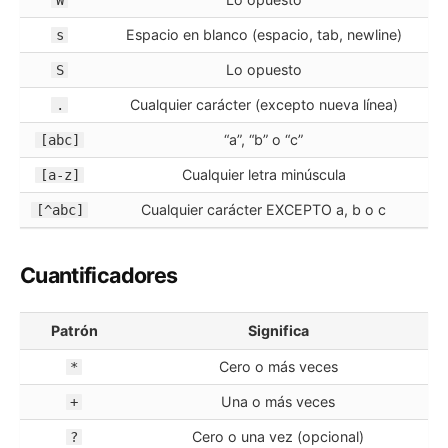
W
Espacio en blanco (espacio, tab, newline)
s
Lo opuesto
S
Cualquier carácter (excepto nueva línea)
.
“a”, “b” o “c”
[abc]
Cualquier letra minúscula
[a-z]
Cualquier carácter EXCEPTO a, b o c
[^abc]
Cuantificadores
Patrón
Significa
Cero o más veces
*
Una o más veces
+
Cero o una vez (opcional)
?