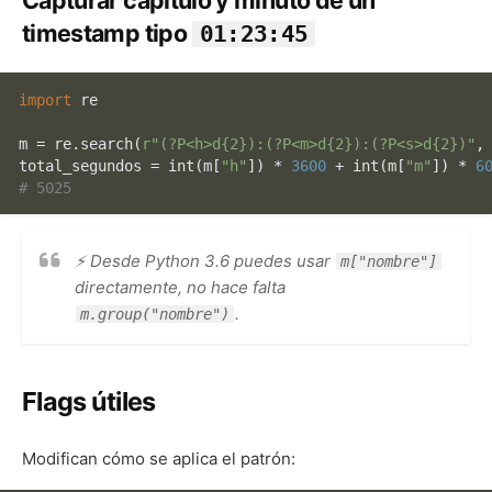
timestamp tipo
01:23:45
import
 re

m = re.search(
r"(?P<h>d{2}):(?P<m>d{2}):(?P<s>d{2})"
,
total_segundos = 
int
(m[
"h"
]) * 
3600
 + 
int
(m[
"m"
]) * 
6
# 5025
⚡ Desde Python 3.6 puedes usar
m["nombre"]
directamente, no hace falta
.
m.group("nombre")
Flags útiles
Modifican cómo se aplica el patrón: