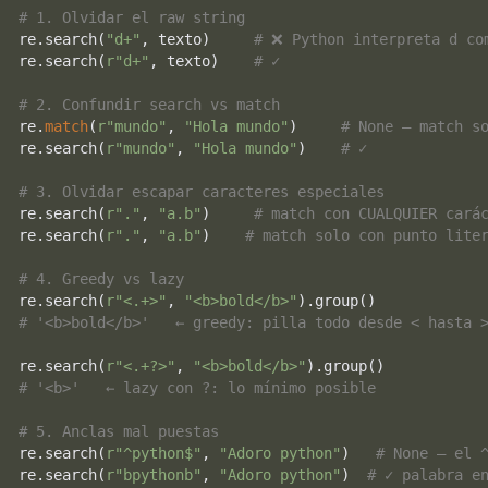
# 1. Olvidar el raw string
re.search(
"d+"
, texto)     
# ❌ Python interpreta d co
re.search(
r"d+"
, texto)    
# ✓
# 2. Confundir search vs match
re.
match
(
r"mundo"
, 
"Hola mundo"
)     
# None — match s
re.search(
r"mundo"
, 
"Hola mundo"
)    
# ✓
# 3. Olvidar escapar caracteres especiales
re.search(
r"."
, 
"a.b"
)     
# match con CUALQUIER cará
re.search(
r"."
, 
"a.b"
)    
# match solo con punto lite
# 4. Greedy vs lazy
re.search(
r"<.+>"
, 
"<b>bold</b>"
# '<b>bold</b>'   ← greedy: pilla todo desde < hasta 
re.search(
r"<.+?>"
, 
"<b>bold</b>"
# '<b>'   ← lazy con ?: lo mínimo posible
# 5. Anclas mal puestas
re.search(
r"^python$"
, 
"Adoro python"
)   
# None — el 
re.search(
r"bpythonb"
, 
"Adoro python"
)  
# ✓ palabra e