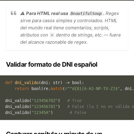
⚠️
Para HTML real usa
.
Regex
BeautifulSoup
sirve para casos simples y controlados. HTML
del mundo real tiene comentarios, scripts,
atributos con
dentro de strings, etc. — fuera
>
del alcance razonable de regex.
Validar formato de DNI español
def
dni_valido
(
dni: 
str
) -> 
bool
:

return
bool
(re.
match
(
r"^d{8}[A-HJ-NP-TV-Z]$"
, dni.
dni_valido(
"12345678Z"
)   
# True
dni_valido(
"12345678I"
)   
# False (la I no es válida 
dni_valido(
"12345A"
)       
# False
Capturar capítulo y minuto de un