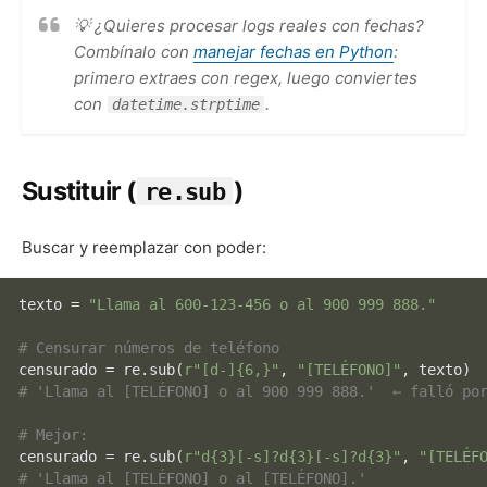
💡 ¿Quieres procesar logs reales con fechas?
Combínalo con
manejar fechas en Python
:
primero extraes con regex, luego conviertes
con
.
datetime.strptime
Sustituir (
)
re.sub
Buscar y reemplazar con poder:
texto = 
"Llama al 600-123-456 o al 900 999 888."
# Censurar números de teléfono
censurado = re.sub(
r"[d-]{6,}"
, 
"[TELÉFONO]"
# 'Llama al [TELÉFONO] o al 900 999 888.'  ← falló po
# Mejor:
censurado = re.sub(
r"d{3}[-s]?d{3}[-s]?d{3}"
, 
"[TELÉF
# 'Llama al [TELÉFONO] o al [TELÉFONO].'