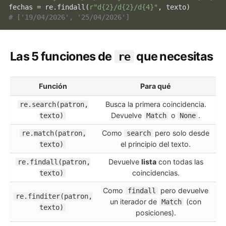
fechas = re.findall(
r"d{2}/d{2}/d{4}"
# ['19/04/2026', '25/04/2026']
Las 5 funciones de
que necesitas
re
Función
Para qué
Busca la primera coincidencia.
re.search(patron,
Devuelve
o
.
texto)
Match
None
Como
pero solo desde
re.match(patron,
search
el principio del texto.
texto)
Devuelve
lista
con todas las
re.findall(patron,
coincidencias.
texto)
Como
pero devuelve
findall
re.finditer(patron,
un iterador de
(con
Match
texto)
posiciones).