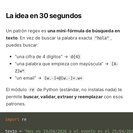
La idea en 30 segundos
Un patrón regex es
una mini-fórmula de búsqueda en
texto
. En vez de buscar la palabra exacta
,
"hola"
puedes buscar:
“una cifra de 4 dígitos” →
d{4}
“una palabra que empieza con mayúscula” →
[A-
Z]w*
“un email” →
[w.-]+@[w.-]+.w+
El módulo
de Python (estándar, no instalas nada) te
re
permite
buscar, validar, extraer y reemplazar
con esos
patrones.
import
 re

texto = 
"Hoy es 19/04/2026 y el evento es el 25/04/20