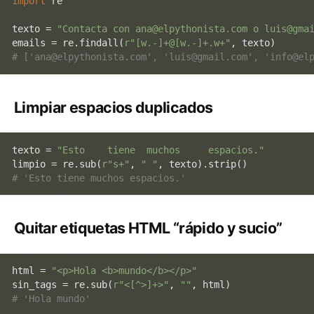
import
 re

texto = 
"Contacta con ana@elpythonista.com o luis@gma
emails = re.findall(
r"[w.-]+@[w.-]+.w+"
# ['ana@elpythonista.com', 'luis@gmail.com', 'info@el
Limpiar espacios duplicados
texto = 
"Esto    tiene  muchos     espacios."
limpio = re.sub(
r"s+"
, 
" "
# 'Esto tiene muchos espacios.'
Quitar etiquetas HTML “rápido y sucio”
html = 
"<p>Hola <b>mundo</b></p>"
sin_tags = re.sub(
r"<[^>]+>"
, 
""
# 'Hola mundo'