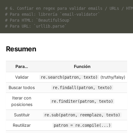
# 6. Confiar en regex para validar emails / URLs / HT
# Para email: librería `email-validator`
# Para HTML: `BeautifulSoup`
# Para URL: `urllib.parse`
Resumen
Para…
Función
Validar
(truthy/falsy)
re.search(patron, texto)
Buscar todos
re.findall(patron, texto)
Iterar con
re.finditer(patron, texto)
posiciones
Sustituir
re.sub(patron, reemplazo, texto)
Reutilizar
patron = re.compile(...)