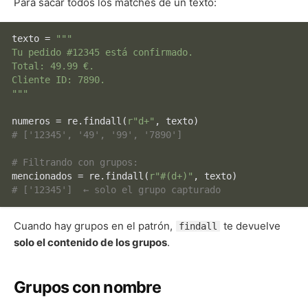
Para sacar todos los matches de un texto:
texto = 
"""

Tu pedido #12345 está confirmado. 

Total: 49.99 €. 

Cliente ID: 7890.

"""
numeros = re.findall(
r"d+"
# ['12345', '49', '99', '7890']
# Filtrando con grupos:
mencionados = re.findall(
r"#(d+)"
# ['12345']  ← solo el grupo capturado
Cuando hay grupos en el patrón,
te devuelve
findall
solo el contenido de los grupos
.
Grupos con nombre