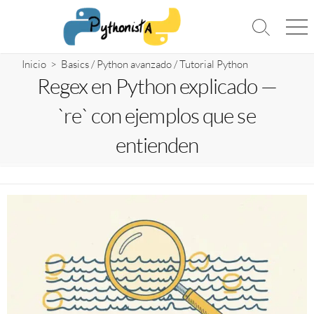
Saltar
al
Alternar
Me
contenido
la
búsqueda
Inicio
>
Basics
/
Python avanzado
/
Tutorial Python
Regex en Python explicado —
`re` con ejemplos que se
entienden