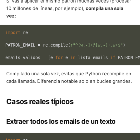
Si vas a aplicar el mismo patrón muchas veces (procesar
10 millones de líneas, por ejemplo),
compila una sola
vez
:
import
 re

PATRON_EMAIL = re.
compile
(
r"^[w.-]+@[w.-]+.w+$"
)

emails_validos = [e 
for
 e 
in
 lista_emails 
if
Compilado una sola vez, evitas que Python recompile en
cada llamada. Diferencia notable solo en bucles grandes.
Casos reales típicos
Extraer todos los emails de un texto