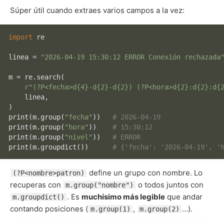
Súper útil cuando extraes varios campos a la vez:
import
 re

linea = 
"2026-04-19 15:30:12 ERROR Conexión rechazada
m = re.search(

r"(?P<fecha>d{4}-d{2}-d{2}) (?P<hora>d{2}:d{2}:d{
    linea,

print
(m.group(
"fecha"
))   
# 2026-04-19
print
(m.group(
"hora"
))    
# 15:30:12
print
(m.group(
"nivel"
))   
# ERROR
print
(m.groupdict())      
# {'fecha': '2026-04-19', '
define un grupo con nombre. Lo
(?P<nombre>patron)
recuperas con
o todos juntos con
m.group("nombre")
. Es
muchísimo más legible
que andar
m.groupdict()
contando posiciones (
,
…).
m.group(1)
m.group(2)