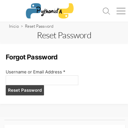
Saltar
al
Alternar
Me
contenido
la
búsqueda
Inicio
> Reset Password
Reset Password
Forgot Password
Username or Email Address *