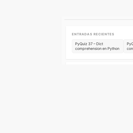
ENTRADAS RECIENTES
PyQuiz 37 – Dict
PyQ
comprehension en Python
con
CATEGORÍAS
Ba
Algoritmos y estructuras
Fundamentos de Python
He