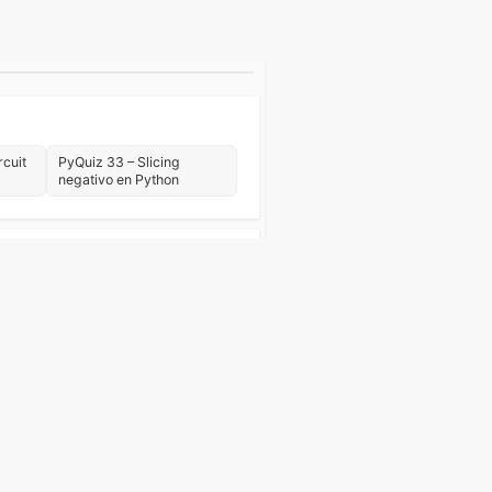
rcuit
PyQuiz 33 – Slicing
negativo en Python
Web
Eventos
Tutorial Python