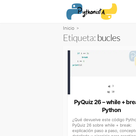
Saltar
al
contenido
Inicio
>
Etiqueta:
bucles
PyQuiz 26 – while + bre
Python
¿Qué devuelve este código Pyth
PyQuiz 26 sobre while + break:
explicación paso a paso, concept
detallado y ejercicio para practica