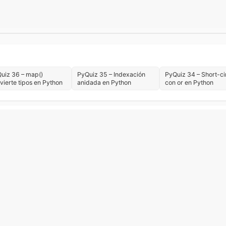
uiz 36 – map()
PyQuiz 35 – Indexación
PyQuiz 34 – Short-ci
vierte tipos en Python
anidada en Python
con or en Python
sics
Carrera y aprendizaje
Desarrollo de Escritorio
Desarrollo 
rramientas
Libros
PyQuiz
Python + IA
Python avanzado