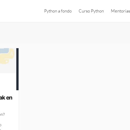
Python a fondo
Curso Python
Mentorías
ak en
on?
o
r.