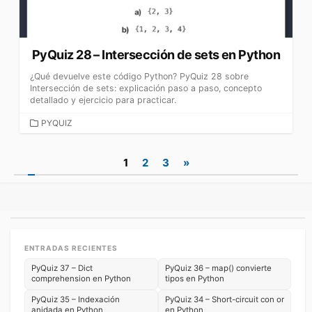
PyQuiz 28 – Intersección de sets en Python
¿Qué devuelve este código Python? PyQuiz 28 sobre
Intersección de sets: explicación paso a paso, concepto
detallado y ejercicio para practicar.
CATEGORÍAS
PYQUIZ
Paginación
1
2
3
»
de
entradas
ENTRADAS RECIENTES
PyQuiz 37 – Dict
PyQuiz 36 – map() convierte
comprehension en Python
tipos en Python
PyQuiz 35 – Indexación
PyQuiz 34 – Short-circuit con or
anidada en Python
en Python