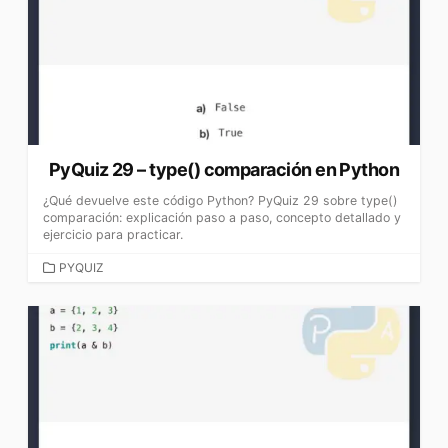
PyQuiz 29 – type() comparación en Python
¿Qué devuelve este código Python? PyQuiz 29 sobre type()
comparación: explicación paso a paso, concepto detallado y
ejercicio para practicar.
CATEGORÍAS
PYQUIZ