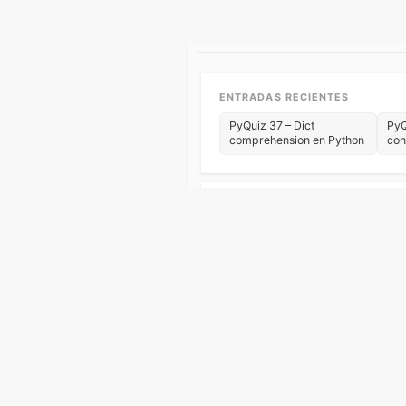
ENTRADAS RECIENTES
PyQuiz 37 – Dict
PyQ
comprehension en Python
con
CATEGORÍAS
Ba
Algoritmos y estructuras
Fundamentos de Python
He