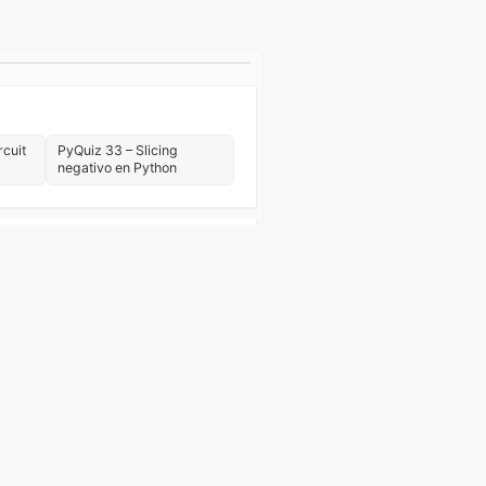
rcuit
PyQuiz 33 – Slicing
negativo en Python
Web
Eventos
Tutorial Python