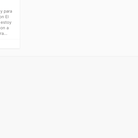
y para
on El
 estoy
hon a
a...