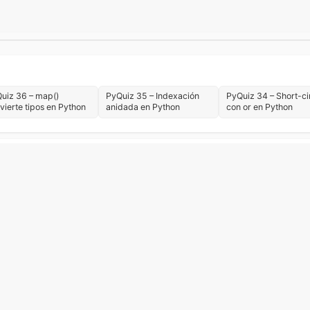
uiz 36 – map()
PyQuiz 35 – Indexación
PyQuiz 34 – Short-ci
vierte tipos en Python
anidada en Python
con or en Python
sics
Carrera y aprendizaje
Desarrollo de Escritorio
Desarrollo 
rramientas
Libros
PyQuiz
Python + IA
Python avanzado