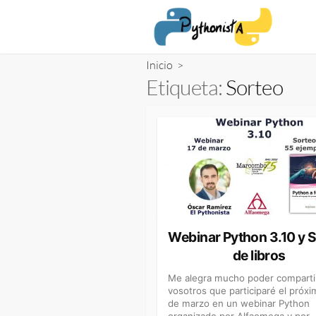
Saltar
al
contenido
Inicio
>
Etiqueta:
Sorteo
Webinar Python 3.10 y 
de libros
Me alegra mucho poder comparti
vosotros que participaré el próxi
de marzo en un webinar Python
organizado por Alfaomega y por