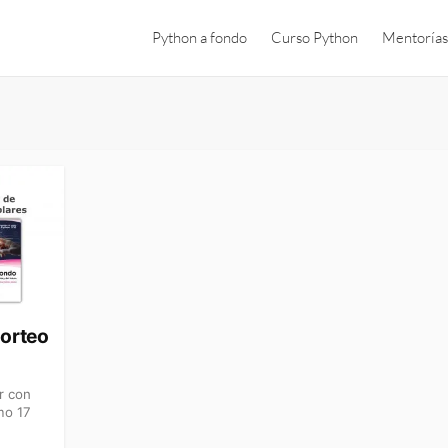
Python a fondo
Curso Python
Mentorías
Sorteo
r con
mo 17