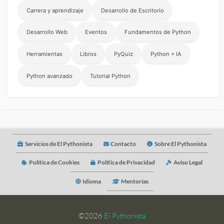
Carrera y aprendizaje
Desarrollo de Escritorio
Desarrollo Web
Eventos
Fundamentos de Python
Herramientas
Libros
PyQuiz
Python + IA
Python avanzado
Tutorial Python
Servicios de El Pythonista
Contacto
Sobre El Pythonista
Política de Cookies
Política de Privacidad
Aviso Legal
Idioma
Mentorías
©2026
El Pythonista