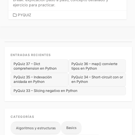
ejercicio para practicar.
CATEGORÍAS
PYQUIZ
ENTRADAS RECIENTES
PyQuiz 37 – Dict
PyQuiz 36 – map() convierte
comprehension en Python
tipos en Python
PyQuiz 35 – Indexación
PyQuiz 34 – Short-circuit con or
anidada en Python
en Python
PyQuiz 33 – Slicing negativo en Python
CATEGORÍAS
Basics
Algoritmos y estructuras