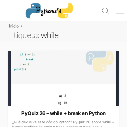
Saltar
al
Alternar
Me
contenido
la
búsqueda
Inicio
>
Etiqueta:
while
PyQuiz 26 – while + break en Python
¿Qué devuelve este código Python? PyQuiz 26 sobre while +
break: explicación paso a paso, concepto detallado y