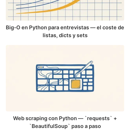
el
coste
de
listas,
Big-O en Python para entrevistas — el coste de
dicts
listas, dicts y sets
y
sets
Web
scraping
con
Python
—
`requests`
+
`BeautifulSoup`
paso
a
paso
Web scraping con Python — `requests` +
`BeautifulSoup` paso a paso