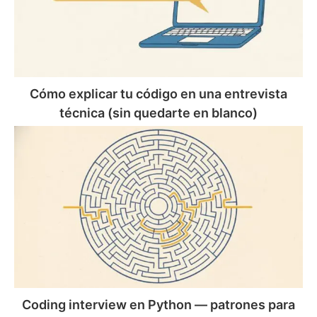
una
entrevista
técnica
(sin
quedarte
en
Cómo explicar tu código en una entrevista
blanco)
técnica (sin quedarte en blanco)
Coding
interview
en
Python
—
patrones
para
resolver
casi
cualquier
ejercicio
Coding interview en Python — patrones para