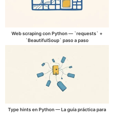
`requests`
+
`BeautifulSoup`
paso
a
paso
Web scraping con Python — `requests` +
`BeautifulSoup` paso a paso
Type
hints
en
Python
—
La
guía
práctica
para
escribir
código
Type hints en Python — La guía práctica para