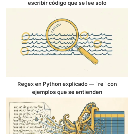
que
escribir código que se lee solo
se
Regex
lee
en
solo
Python
explicado
—
`re`
con
ejemplos
que
se
entienden
Regex en Python explicado — `re` con
ejemplos que se entienden
Leer
y
escribir
CSV
en