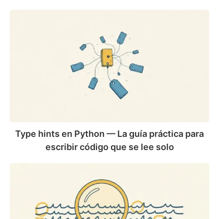
Type
hints
en
Python
—
La
guía
práctica
para
escribir
código
Type hints en Python — La guía práctica para
que
escribir código que se lee solo
se
lee
Regex
solo
en
Python
explicado
—