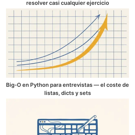
resolver casi cualquier ejercicio
Big-
O
en
Python
para
entrevistas
—
el
coste
de
listas,
Big-O en Python para entrevistas — el coste de
dicts
listas, dicts y sets
y
Web
sets
scraping
con
Python
—