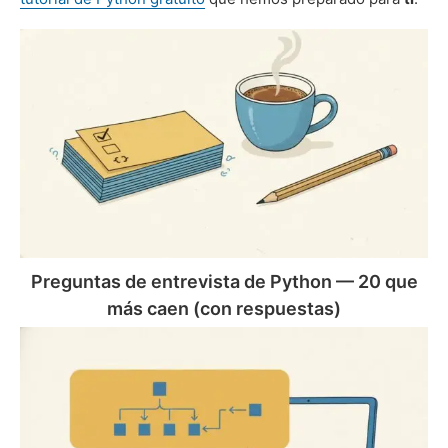
Preguntas
de
entrevista
de
Python
—
20
que
más
caen
(con
Preguntas de entrevista de Python — 20 que
respuestas)
más caen (con respuestas)
Cómo
explicar
tu
código
en