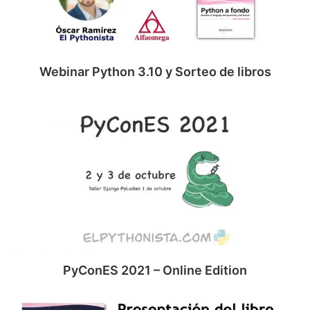
libros
Webinar Python 3.10 y Sorteo de libros
PyConES
2021
–
Online
Edition
PyConES 2021 – Online Edition
Presentación