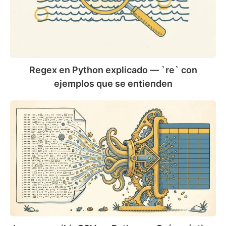
`re`
con
ejemplos
que
se
entienden
Regex en Python explicado — `re` con
ejemplos que se entienden
Leer
y
escribir
CSV
en
Python
—
Guía
práctica
con