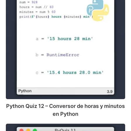
–
Conversor
de
horas
y
minutos
en
Python
Python Quiz 12 – Conversor de horas y minutos
en Python
Python