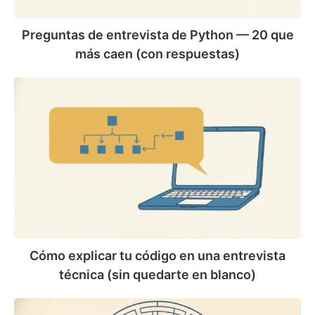
caen
(con
Preguntas de entrevista de Python — 20 que
respuestas)
más caen (con respuestas)
Cómo
explicar
tu
código
en
una
entrevista
técnica
(sin
quedarte
en
Cómo explicar tu código en una entrevista
blanco)
técnica (sin quedarte en blanco)
Coding