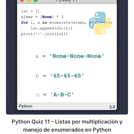
Quiz
11
–
Listas
por
multiplicación
y
manejo
de
enumerados
en
Python
Python Quiz 11 – Listas por multiplicación y
manejo de enumerados en Python