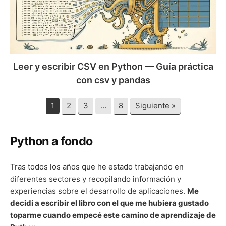
Python
—
Guía
práctica
con
csv
Leer y escribir CSV en Python — Guía práctica
y
con csv y pandas
pandas
1
2
3
…
8
Siguiente »
Python a fondo
Tras todos los años que he estado trabajando en
diferentes sectores y recopilando información y
experiencias sobre el desarrollo de aplicaciones.
Me
decidí a escribir el libro con el que me hubiera gustado
toparme cuando empecé este camino de aprendizaje de