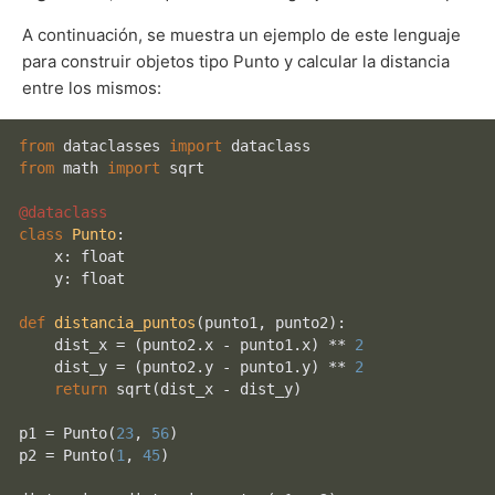
A continuación, se muestra un ejemplo de este lenguaje
para construir objetos tipo Punto y calcular la distancia
entre los mismos:
from
 dataclasses 
import
from
 math 
import
 sqrt

@dataclass
class
Punto
:

    x: 
float
    y: 
float
def
distancia_puntos
(
punto1, punto2
):

    dist_x = (punto2.x - punto1.x) ** 
2
    dist_y = (punto2.y - punto1.y) ** 
2
return
 sqrt(dist_x - dist_y)

p1 = Punto(
23
, 
56
)

p2 = Punto(
1
, 
45
)
