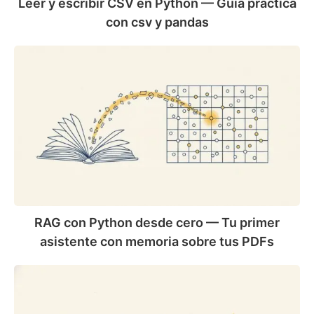
csv
Leer y escribir CSV en Python — Guía práctica
y
con csv y pandas
pandas
RAG
con
Python
desde
cero
—
Tu
primer
asistente
con
memoria
RAG con Python desde cero — Tu primer
sobre
asistente con memoria sobre tus PDFs
tus
PDFs
Pytest
desde
cero