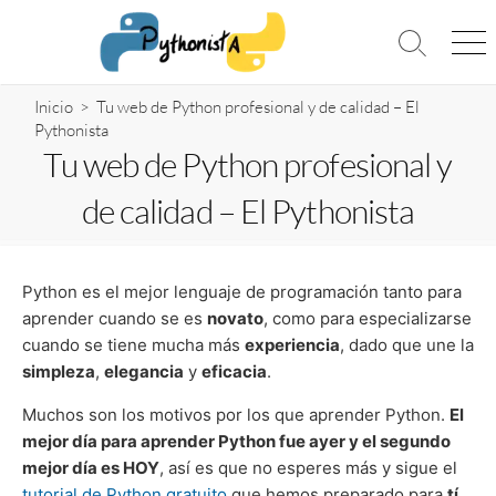
Saltar
al
Alternar
Me
contenido
la
búsqueda
Inicio
> Tu web de Python profesional y de calidad – El
Pythonista
Tu web de Python profesional y
de calidad – El Pythonista
Python es el mejor lenguaje de programación tanto para
aprender cuando se es
novato
, como para especializarse
cuando se tiene mucha más
experiencia
, dado que une la
simpleza
,
elegancia
y
eficacia
.
Muchos son los motivos por los que aprender Python.
El
mejor día para aprender Python fue ayer y el segundo
mejor día es HOY
, así es que no esperes más y sigue el
tutorial de Python gratuito
que hemos preparado para
tí
.