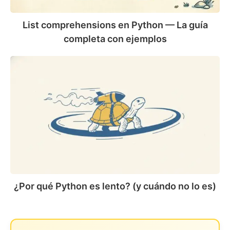
ejemplos
List comprehensions en Python — La guía
completa con ejemplos
¿Por
qué
Python
es
lento?
(y
cuándo
no
lo
es)
¿Por qué Python es lento? (y cuándo no lo es)