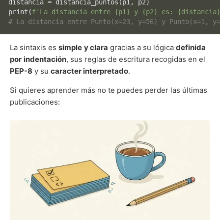
print
(
f'La distancia entre 
{p1}
 y 
{p2}
 es: 
{distancia
# La distancia entre Punto(x=23, y=56) y Punto(x=1, y
La sintaxis es
simple
y clara
gracias a su lógica
definida
por
indentación
, sus reglas de escritura recogidas en el
PEP-8
y su
caracter interpretado
.
Si quieres aprender más no te puedes perder las últimas
publicaciones:
Preguntas
de
entrevista
de
Python
—
20
que
más