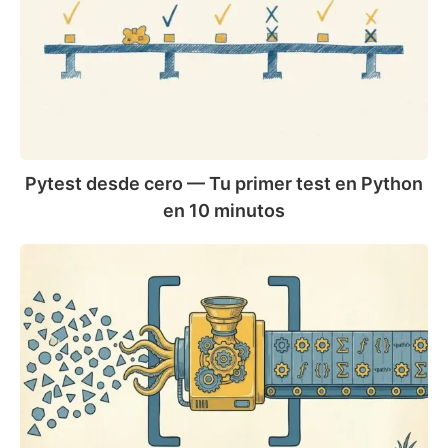
—
Tu
primer
test
en
Python
en
10
Pytest desde cero — Tu primer test en Python
minutos
en 10 minutos
List
comprehensions
en
Python
—
La
guía
completa
con