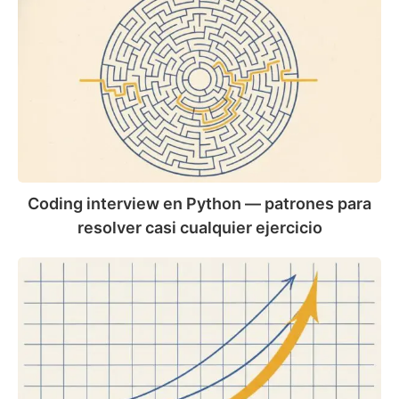
interview
en
Python
—
patrones
para
resolver
casi
cualquier
ejercicio
Coding interview en Python — patrones para
resolver casi cualquier ejercicio
Big-
O
en
Python
para
entrevistas
—