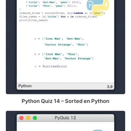
Sorted
en
Python
Python Quiz 14 – Sorted en Python
Python
Quiz
12