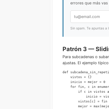
errores que más vas 
Sin spam. Te apuntas a 
Patrón 3 — Slid
Para subcadenas o subar
ajustas. El ejemplo típic
def subcadena_sin_repeti
    vistos = {}         
    inicio = mejor = 0

    for fin, c in enumer
        if c in vistos a
            inicio = vis
        vistos[c] = fin

        mejor = max(mejo