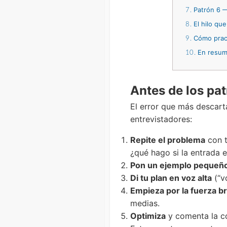
Patrón 6 —
7
El hilo que
8
Cómo pract
9
En resu
10
Antes de los pat
El error que más descarta
entrevistadores:
Repite el problema
con t
¿qué hago si la entrada e
Pon un ejemplo pequeñ
Di tu plan en voz alta
(“vo
Empieza por la fuerza b
medias.
Optimiza
y comenta la c