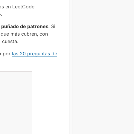
tos en LeetCode
.
un puñado de patrones
. Si
6 que más cubren, con
 cuesta.
a por
las 20 preguntas de