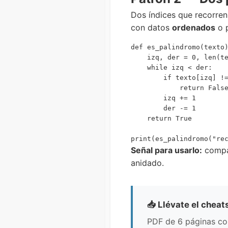
Dos índices que recorren
con datos
ordenados
o p
def es_palindromo(texto)
    izq, der = 0, len(te
    while izq < der:

        if texto[izq] !=
            return False
        izq += 1

        der -= 1

    return True

Señal para usarlo:
compar
anidado.
📥 Llévate el cheat
PDF de 6 páginas con 