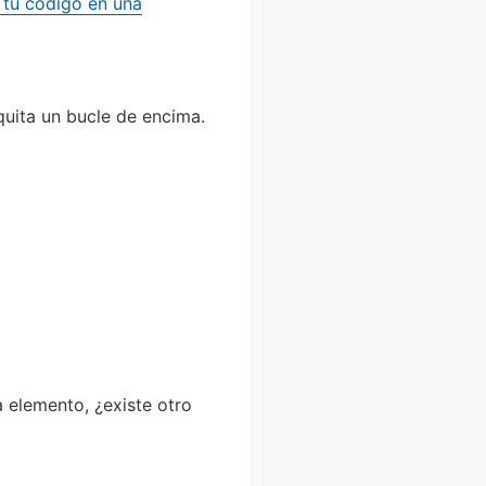
 tu código en una
)
quita un bucle de encima.
 elemento, ¿existe otro