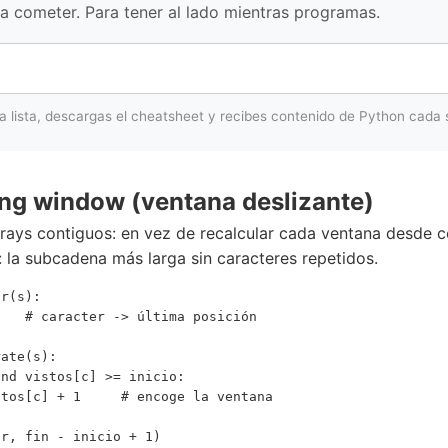
a cometer. Para tener al lado mientras programas.
la lista, descargas el cheatsheet y recibes contenido de Python cada
ing window (ventana deslizante)
rays contiguos: en vez de recalcular cada ventana desde 
o: la subcadena más larga sin caracteres repetidos.
r(s):

   # caracter -> última posición

ate(s):

nd vistos[c] >= inicio:

tos[c] + 1     # encoge la ventana

r, fin - inicio + 1)
