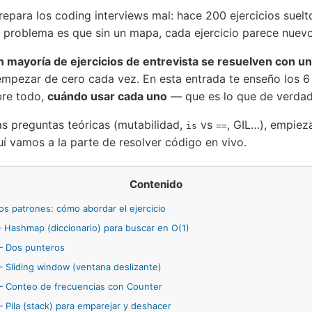
repara los coding interviews mal: hace 200 ejercicios suel
l problema es que sin un mapa, cada ejercicio parece nuevo
an mayoría de ejercicios de entrevista se resuelven con 
empezar de cero cada vez. En esta entrada te enseño los 
bre todo,
cuándo usar cada uno
— que es lo que de verdad
as preguntas teóricas (mutabilidad,
vs
, GIL…), empiez
is
==
uí vamos a la parte de resolver código en vivo.
Contenido
os patrones: cómo abordar el ejercicio
 Hashmap (diccionario) para buscar en O(1)
— Dos punteros
 Sliding window (ventana deslizante)
 Conteo de frecuencias con Counter
 Pila (stack) para emparejar y deshacer