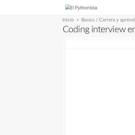
Saltar
al
contenido
Inicio
>
Basics
/
Carrera y aprend
Coding interview en