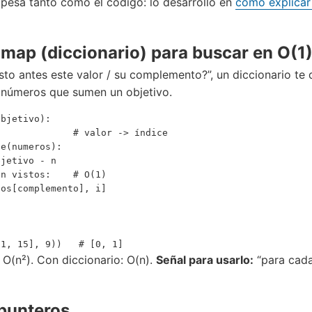
 pesa tanto como el código: lo desarrollo en
cómo explicar
map (diccionario) para buscar en O(1
sto antes este valor / su complemento?”, un diccionario te 
s números que sumen un objetivo.
bjetivo):

             # valor -> índice

e(numeros):

jetivo - n

n vistos:    # O(1)

os[complemento], i]

 O(n²). Con diccionario: O(n).
Señal para usarlo:
“para cada
punteros