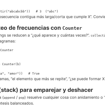
bsecuencia contigua más larga/corta que cumple X”. Convie
eo de frecuencias con
Counter
ings se reducen a “¿qué aparece y cuántas veces?”.
collect
nagramas:
Counter



 Counter(b)

mas, “el elemento que más se repite”, “¿se puede formar X c
 (stack) para emparejar y deshacer
a (
/
) resuelve cualquier cosa con anidamiento o “
append
pop
ntesis balanceados.