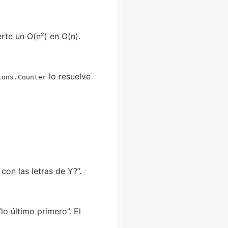
rte un O(n²) en O(n).
lo resuelve
ions.Counter
on las letras de Y?”.
lo último primero”. El