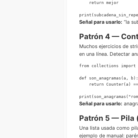
    return mejor

Señal para usarlo:
“la su
Patrón 4 — Cont
Muchos ejercicios de str
en una línea. Detectar a
from collections import 
def son_anagramas(a, b):
    return Counter(a) ==
Señal para usarlo:
anagra
Patrón 5 — Pila
Una lista usada como pil
ejemplo de manual: paré