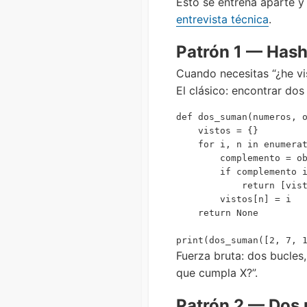
Esto se entrena aparte y
entrevista técnica
.
Patrón 1 — Hash
Cuando necesitas “¿he vi
El clásico: encontrar do
def dos_suman(numeros, o
    vistos = {}         
    for i, n in enumerat
        complemento = ob
        if complemento i
            return [vist
        vistos[n] = i

    return None

Fuerza bruta: dos bucles,
que cumpla X?”.
Patrón 2 — Dos 