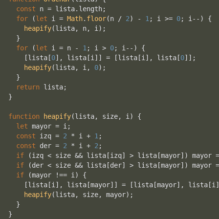
const
 n = lista.
length
;

for
 (
let
 i = 
Math
.
floor
(n / 
2
) - 
1
; i >= 
0
; i--) {

heapify
(lista, n, i);

  }

for
 (
let
 i = n - 
1
; i > 
0
; i--) {

    [lista[
0
], lista[i]] = [lista[i], lista[
0
]];

heapify
(lista, i, 
0
);

  }

return
 lista;

}

function
heapify
(
lista, size, i
) {

let
 mayor = i;

const
 izq = 
2
 * i + 
1
;

const
 der = 
2
 * i + 
2
;

if
 (izq < size && lista[izq] > lista[mayor]) mayor =
if
 (der < size && lista[der] > lista[mayor]) mayor =
if
 (mayor !== i) {

    [lista[i], lista[mayor]] = [lista[mayor], lista[i]
heapify
(lista, size, mayor);

  }

}
