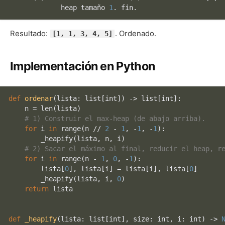
             heap tamaño 
1
Resultado:
. Ordenado.
[1, 1, 3, 4, 5]
Implementación en Python
def
ordenar
(
lista: 
list
[
int
]
) -> 
list
[
int
]:

    n = 
len
(lista)

# 1) Construir el max-heap (de abajo arriba).
for
 i 
in
range
(n // 
2
 - 
1
, -
1
, -
1
):

        _heapify(lista, n, i)

# 2) Sacar el máximo al final, reducir el heap, r
for
 i 
in
range
(n - 
1
, 
0
, -
1
):

        lista[
0
], lista[i] = lista[i], lista[
0
]

        _heapify(lista, i, 
0
)

return
 lista

def
_heapify
(
lista: 
list
[
int
], size: 
int
, i: 
int
) -> 