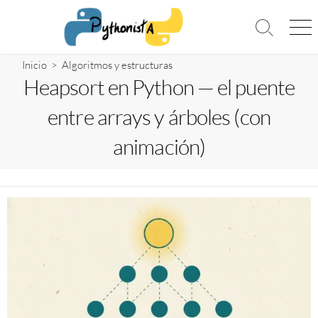
Saltar
al
Alternar
Me
contenido
la
búsqueda
Inicio
>
Algoritmos y estructuras
Heapsort en Python — el puente
entre arrays y árboles (con
animación)