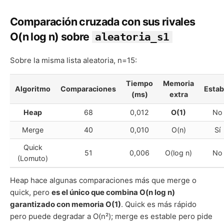
Comparación cruzada con sus rivales
O(n log n) sobre
aleatoria_s1
Sobre la misma lista aleatoria, n=15:
Tiempo
Memoria
Algoritmo
Comparaciones
Estab
(ms)
extra
Heap
68
0,012
O(1)
No
Merge
40
0,010
O(n)
Sí
Quick
51
0,006
O(log n)
No
(Lomuto)
Heap hace algunas comparaciones más que merge o
quick, pero
es el único que combina O(n log n)
garantizado con memoria O(1)
. Quick es más rápido
pero puede degradar a O(n²); merge es estable pero pide