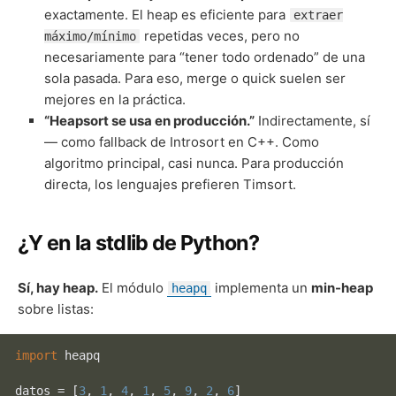
exactamente. El heap es eficiente para
extraer
repetidas veces, pero no
máximo/mínimo
necesariamente para “tener todo ordenado” de una
sola pasada. Para eso, merge o quick suelen ser
mejores en la práctica.
“Heapsort se usa en producción.”
Indirectamente, sí
— como fallback de Introsort en C++. Como
algoritmo principal, casi nunca. Para producción
directa, los lenguajes prefieren Timsort.
¿Y en la stdlib de Python?
Sí, hay heap.
El módulo
implementa un
min-heap
heapq
sobre listas:
import
 heapq

datos = [
3
, 
1
, 
4
, 
1
, 
5
, 
9
, 
2
, 
6
]
