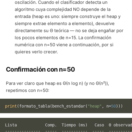
oscilación. Cuando el clasificador detecta un
algoritmo cuya complejidad NO depende de la
entrada (heap es uno: siempre construye el heap y
siempre extrae elemento a elemento), devuelve
directamente su Θ teórica — no se deja engañar por
los pocos elementos de n=15. La confirmación
numérica con n=50 viene a continuación, por si
quieres verlo crecer.
Confirmación con n=50
Para ver claro que heap es Θ(n log n) (y no Θ(n²)),
repetimos con n=50:
print
(formato_tabla(bench_estandar(
"heap"
, n=
50
)
Lista            Comp.  Tiempo (ms)   Caso  Θ observad
---------------  -----  -----------  -----  ----------