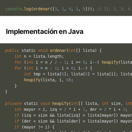
console
.
log
(
ordenar
([
3
, 
1
, 
4
, 
1
, 
5
])); 
// [1, 1, 3, 4
Implementación en Java
public
static
void
ordenar
(
int
[] lista) {

int
 n = lista.length;

for
 (
int
 i = n / 
2
 - 
1
; i >= 
0
; i--) 
heapify
(lista
for
 (
int
 i = n - 
1
; i > 
0
; i--) {

int
 tmp = lista[
0
]; lista[
0
] = lista[i]; lista
heapify
(lista, i, 
0
);

    }

}

private
static
void
heapify
(
int
[] lista, 
int
 size, 
in
int
 mayor = i, izq = 
2
 * i + 
1
, der = 
2
 * i + 
2
;

if
 (izq < size && lista[izq] > lista[mayor]) mayor
if
 (der < size && lista[der] > lista[mayor]) mayor
if
 (mayor != i) {
