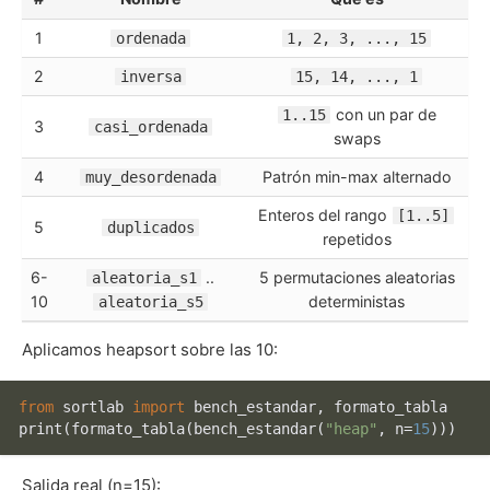
1
ordenada
1, 2, 3, ..., 15
2
inversa
15, 14, ..., 1
con un par de
1..15
3
casi_ordenada
swaps
4
Patrón min-max alternado
muy_desordenada
Enteros del rango
[1..5]
5
duplicados
repetidos
6-
..
5 permutaciones aleatorias
aleatoria_s1
10
deterministas
aleatoria_s5
Aplicamos heapsort sobre las 10:
from
 sortlab 
import
print
(formato_tabla(bench_estandar(
"heap"
, n=
15
Salida real (n=15):