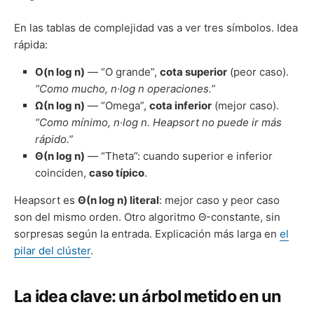
En las tablas de complejidad vas a ver tres símbolos. Idea
rápida:
O(n log n)
— “O grande”,
cota superior
(peor caso).
“Como mucho, n·log n operaciones.”
Ω(n log n)
— “Omega”,
cota inferior
(mejor caso).
“Como mínimo, n·log n. Heapsort no puede ir más
rápido.”
Θ(n log n)
— “Theta”: cuando superior e inferior
coinciden,
caso típico
.
Heapsort es
Θ(n log n) literal
: mejor caso y peor caso
son del mismo orden. Otro algoritmo Θ-constante, sin
sorpresas según la entrada. Explicación más larga en
el
pilar del clúster
.
La idea clave: un árbol metido en un