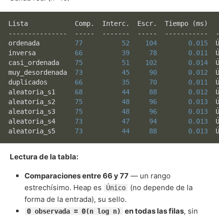
Lista            Comp.  Interc.  Escr.  Tiempo (ms)   
---------------  -----  -------  -----  -----------  -
ordenada         
77
52
104
0.015
  
inversa          
66
39
78
0.011
  
casi_ordenada    
75
51
102
0.014
  
muy_desordenada  
73
45
90
0.012
  
duplicados       
66
35
70
0.011
  
aleatoria_s1     
68
44
88
0.012
  
aleatoria_s2     
75
48
96
0.013
  
aleatoria_s3     
75
48
96
0.013
  
aleatoria_s4     
73
47
94
0.013
  
aleatoria_s5     
73
44
88
0.013
Lectura de la tabla:
Comparaciones entre 66 y 77
— un rango
estrechísimo. Heap es
(no depende de la
Único
forma de la entrada), su sello.
en todas las filas
, sin
Θ observada = Θ(n log n)