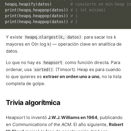
heapq.heapify(datos)        
# convierte en min-heap i
print
(heapq.heappop(datos)) 
# 1 (el mínimo)
print
(heapq.heappop(datos)) 
# 1
print
(heapq.heappop(datos)) 
# 2
Y existe
para sacar los k
heapq.nlargest(k, datos)
mayores en O(n log k) — operación clave en analítica de
datos.
Lo que no hay es
como función directa. Para
heapsort
ordenar, usa
(Timsort). Heap es para cuando
sorted()
lo que quieres es
extraer en orden uno a uno
, no la lista
completa de golpe.
Trivia algorítmica
Heapsort lo inventó
J.W.J. Williams en 1964
, publicando
en
Communications of the ACM
. El año siguiente,
Robert