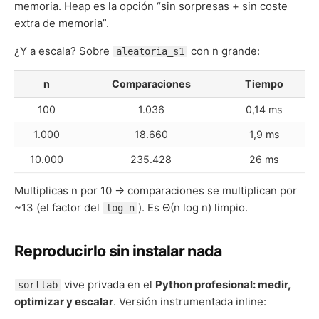
memoria. Heap es la opción “sin sorpresas + sin coste
extra de memoria”.
¿Y a escala? Sobre
con n grande:
aleatoria_s1
n
Comparaciones
Tiempo
100
1.036
0,14 ms
1.000
18.660
1,9 ms
10.000
235.428
26 ms
Multiplicas n por 10 → comparaciones se multiplican por
~13 (el factor del
). Es Θ(n log n) limpio.
log n
Reproducirlo sin instalar nada
vive privada en el
Python profesional: medir,
sortlab
optimizar y escalar
. Versión instrumentada inline: