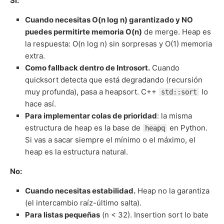
Sí:
Cuando necesitas O(n log n) garantizado y NO
puedes permitirte memoria O(n)
de merge. Heap es
la respuesta: O(n log n) sin sorpresas y O(1) memoria
extra.
Como fallback dentro de Introsort.
Cuando
quicksort detecta que está degradando (recursión
muy profunda), pasa a heapsort. C++
lo
std::sort
hace así.
Para implementar colas de prioridad
: la misma
estructura de heap es la base de
en Python.
heapq
Si vas a sacar siempre el mínimo o el máximo, el
heap es la estructura natural.
No:
Cuando necesitas estabilidad.
Heap no la garantiza
(el intercambio raíz-último salta).
Para listas pequeñas
(n < 32). Insertion sort lo bate