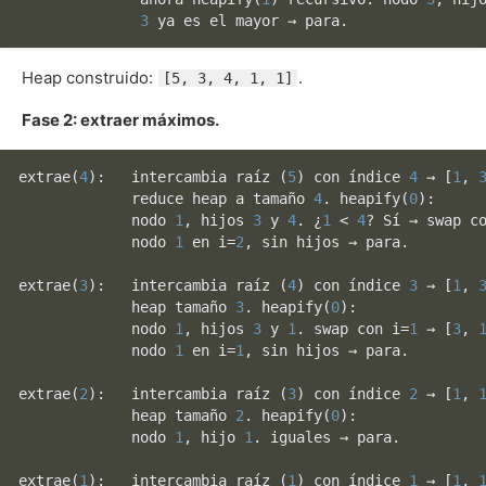
3
Heap construido:
.
[5, 3, 4, 1, 1]
Fase 2: extraer máximos.
extrae
(
4
):   intercambia raíz (
5
) con índice 
4
 → [
1
, 
             reduce heap a tamaño 
4
. 
heapify
(
0
):

             nodo 
1
, hijos 
3
 y 
4
. ¿
1
 < 
4
? Sí → swap c
             nodo 
1
 en i=
2
, sin hijos → para.

extrae
(
3
):   intercambia raíz (
4
) con índice 
3
 → [
1
, 
             heap tamaño 
3
. 
heapify
(
0
):

             nodo 
1
, hijos 
3
 y 
1
. swap con i=
1
 → [
3
, 
             nodo 
1
 en i=
1
, sin hijos → para.

extrae
(
2
):   intercambia raíz (
3
) con índice 
2
 → [
1
, 
             heap tamaño 
2
. 
heapify
(
0
):

             nodo 
1
, hijo 
1
. iguales → para.

extrae
(
1
):   intercambia raíz (
1
) con índice 
1
 → [
1
, 