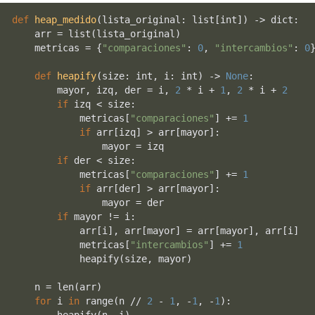
def
heap_medido
(
lista_original: 
list
[
int
]
) -> 
dict
:

    arr = 
list
(lista_original)

    metricas = {
"comparaciones"
: 
0
, 
"intercambios"
: 
0
}
def
heapify
(
size: 
int
, i: 
int
) -> 
None
:

        mayor, izq, der = i, 
2
 * i + 
1
, 
2
 * i + 
2
if
 izq < size:

            metricas[
"comparaciones"
] += 
1
if
 arr[izq] > arr[mayor]:

                mayor = izq

if
 der < size:

            metricas[
"comparaciones"
] += 
1
if
 arr[der] > arr[mayor]:

                mayor = der

if
 mayor != i:

            arr[i], arr[mayor] = arr[mayor], arr[i]

            metricas[
"intercambios"
] += 
1
            heapify(size, mayor)

    n = 
len
(arr)

for
 i 
in
range
(n // 
2
 - 
1
, -
1
, -
1
):
