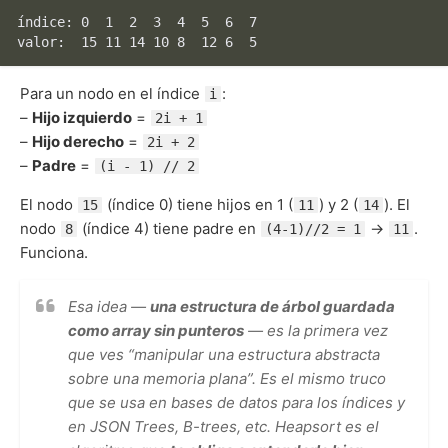
índice: 0  1  2  3  4  5  6  7

Para un nodo en el índice
:
i
–
Hijo izquierdo
=
2i + 1
–
Hijo derecho
=
2i + 2
–
Padre
=
(i - 1) // 2
El nodo
(índice 0) tiene hijos en 1 (
) y 2 (
). El
15
11
14
nodo
(índice 4) tiene padre en
→
.
8
(4-1)//2 = 1
11
Funciona.
Esa idea —
una estructura de árbol guardada
como array sin punteros
— es la primera vez
que ves “manipular una estructura abstracta
sobre una memoria plana”. Es el mismo truco
que se usa en bases de datos para los índices y
en JSON Trees, B-trees, etc. Heapsort es el