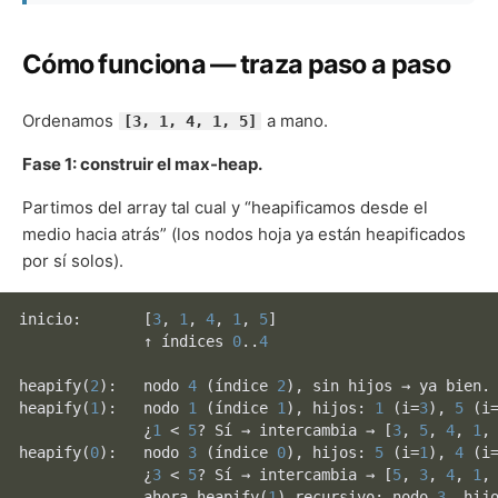
Cómo funciona — traza paso a paso
Ordenamos
a mano.
[3, 1, 4, 1, 5]
Fase 1: construir el max-heap.
Partimos del array tal cual y “heapificamos desde el
medio hacia atrás” (los nodos hoja ya están heapificados
por sí solos).
inicio:       [
3
, 
1
, 
4
, 
1
, 
5
]

              ↑ índices 
0
..
4
heapify
(
2
):   nodo 
4
 (índice 
2
heapify
(
1
):   nodo 
1
 (índice 
1
), hijos: 
1
 (i=
3
), 
5
 (i
              ¿
1
 < 
5
? Sí → intercambia → [
3
, 
5
, 
4
, 
1
,
heapify
(
0
):   nodo 
3
 (índice 
0
), hijos: 
5
 (i=
1
), 
4
 (i
              ¿
3
 < 
5
? Sí → intercambia → [
5
, 
3
, 
4
, 
1
,
              ahora 
heapify
(
1
) recursivo: nodo 
3
, hij