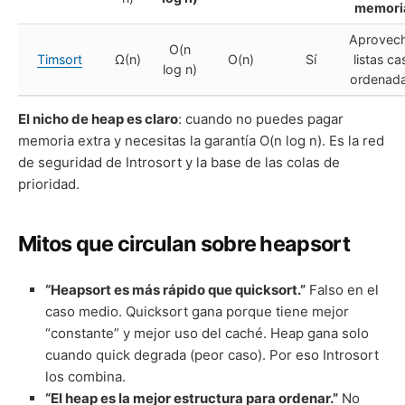
memori
Aprovec
O(n
Timsort
Ω(n)
O(n)
Sí
listas ca
log n)
ordenad
El nicho de heap es claro
: cuando no puedes pagar
memoria extra y necesitas la garantía O(n log n). Es la red
de seguridad de Introsort y la base de las colas de
prioridad.
Mitos que circulan sobre heapsort
“Heapsort es más rápido que quicksort.”
Falso en el
caso medio. Quicksort gana porque tiene mejor
“constante” y mejor uso del caché. Heap gana solo
cuando quick degrada (peor caso). Por eso Introsort
los combina.
“El heap es la mejor estructura para ordenar.”
No