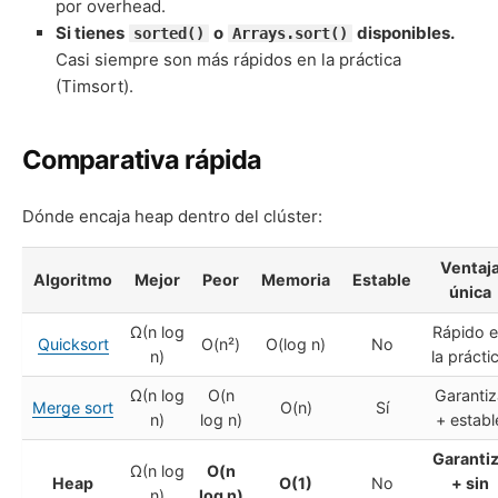
por overhead.
Si tienes
o
disponibles.
sorted()
Arrays.sort()
Casi siempre son más rápidos en la práctica
(Timsort).
Comparativa rápida
Dónde encaja heap dentro del clúster:
Ventaj
Algoritmo
Mejor
Peor
Memoria
Estable
única
Ω(n log
Rápido 
Quicksort
O(n²)
O(log n)
No
n)
la prácti
Ω(n log
O(n
Garantiz
Merge sort
O(n)
Sí
n)
log n)
+ establ
Garanti
Ω(n log
O(n
Heap
O(1)
No
+ sin
n)
log n)