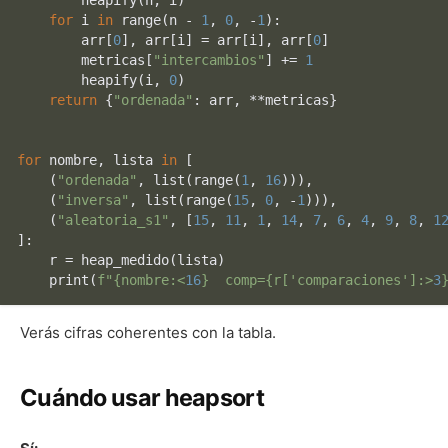
        heapify(n, i)

for
 i 
in
range
(n - 
1
, 
0
, -
1
):

        arr[
0
], arr[i] = arr[i], arr[
0
]

        metricas[
"intercambios"
] += 
1
        heapify(i, 
0
)

return
 {
"ordenada"
: arr, **metricas}

for
 nombre, lista 
in
 [

    (
"ordenada"
, 
list
(
range
(
1
, 
16
))),

    (
"inversa"
, 
list
(
range
(
15
, 
0
, -
1
))),

    (
"aleatoria_s1"
, [
15
, 
11
, 
1
, 
14
, 
7
, 
6
, 
4
, 
9
, 
8
, 
1
]:

    r = heap_medido(lista)

print
(
f"
{nombre:<
16
}
  comp=
{r[
'comparaciones'
]:>
3
Verás cifras coherentes con la tabla.
Cuándo usar heapsort