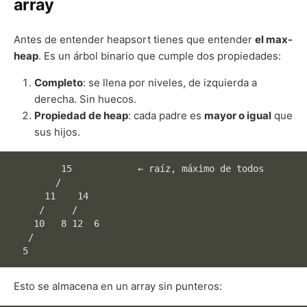
array
Antes de entender heapsort tienes que entender
el max-
heap
. Es un árbol binario que cumple dos propiedades:
Completo
: se llena por niveles, de izquierda a
derecha. Sin huecos.
Propiedad de heap
: cada padre es
mayor o igual
que
sus hijos.
         15            ← raíz, máximo de todos

        /  

      11    14

     /     / 

    10   8 12  6

   /

Esto se almacena en un array sin punteros: