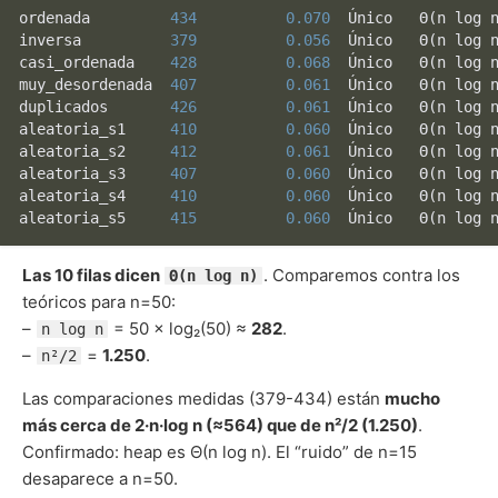
ordenada         
434
0.070
  Único   Θ(n log n
inversa          
379
0.056
  Único   Θ(n log n
casi_ordenada    
428
0.068
  Único   Θ(n log n
muy_desordenada  
407
0.061
  Único   Θ(n log n
duplicados       
426
0.061
  Único   Θ(n log n
aleatoria_s1     
410
0.060
  Único   Θ(n log n
aleatoria_s2     
412
0.061
  Único   Θ(n log n
aleatoria_s3     
407
0.060
  Único   Θ(n log n
aleatoria_s4     
410
0.060
  Único   Θ(n log n
aleatoria_s5     
415
0.060
Las 10 filas dicen
. Comparemos contra los
Θ(n log n)
teóricos para n=50:
–
= 50 × log₂(50) ≈
282
.
n log n
–
=
1.250
.
n²/2
Las comparaciones medidas (379-434) están
mucho
más cerca de 2·n·log n (≈564) que de n²/2 (1.250)
.
Confirmado: heap es Θ(n log n). El “ruido” de n=15
desaparece a n=50.