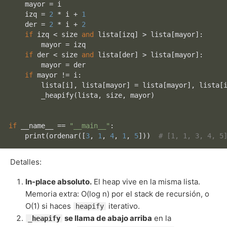
    mayor = i

    izq = 
2
 * i + 
1
    der = 
2
 * i + 
2
if
 izq < size 
and
 lista[izq] > lista[mayor]:

        mayor = izq

if
 der < size 
and
 lista[der] > lista[mayor]:

        mayor = der

if
 mayor != i:

        lista[i], lista[mayor] = lista[mayor], lista[i
        _heapify(lista, size, mayor)

if
 __name__ == 
"__main__"
:

print
(ordenar([
3
, 
1
, 
4
, 
1
, 
5
]))  
# [1, 1, 3, 4, 5
Detalles:
In-place absoluto.
El heap vive en la misma lista.
Memoria extra: O(log n) por el stack de recursión, o
O(1) si haces
iterativo.
heapify
se llama de abajo arriba
en la
_heapify