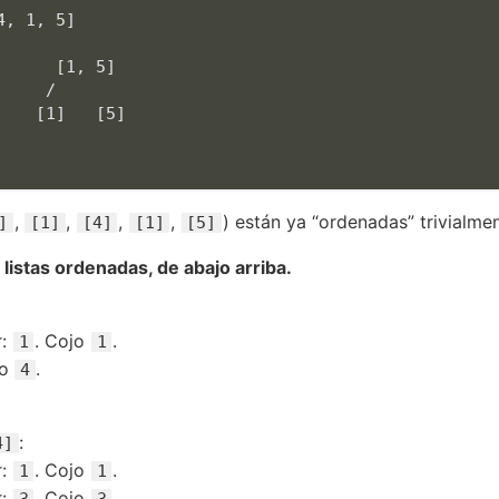
4, 1, 5]
      

[1, 5]
    /    

[1]
[5]
,
,
,
,
) están ya “ordenadas” trivialmen
]
[1]
[4]
[1]
[5]
 listas ordenadas, de abajo arriba.
r:
. Cojo
.
1
1
jo
.
4
:
4]
r:
. Cojo
.
1
1
r:
. Cojo
.
3
3