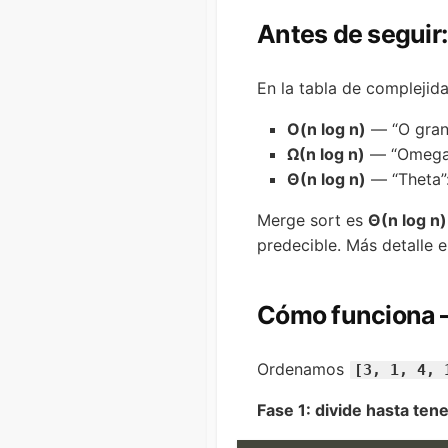
Antes de seguir:
En la tabla de complejida
O(n log n)
— “O gran
Ω(n log n)
— “Omega
Θ(n log n)
— “Theta”: 
Merge sort es
Θ(n log n)
predecible. Más detalle 
Cómo funciona —
Ordenamos
[3, 1, 4, 
Fase 1: divide hasta ten