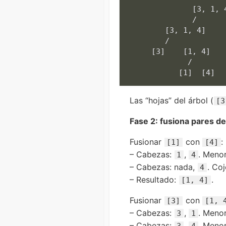
[3, 1, 
              /       
[3, 1, 4]
        /             
[3]
[1, 4]
             /   

[1]
[4]
Las “hojas” del árbol (
[3
Fase 2: fusiona pares de
Fusionar
con
:
[1]
[4]
– Cabezas:
,
. Meno
1
4
– Cabezas: nada,
. Co
4
– Resultado:
.
[1, 4]
Fusionar
con
[3]
[1, 
– Cabezas:
,
. Meno
3
1
– Cabezas:
,
. Meno
3
4