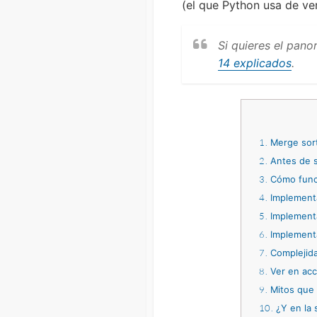
(el que Python usa de ve
Si quieres el pano
14 explicados
.
1
Merge sort
2
Antes de s
3
Cómo funci
4
Implementa
5
Implementa
6
Implement
7
Complejida
8
Ver en acci
9
Mitos que 
10
¿Y en la 