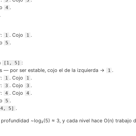
jo
.
4
.
r:
. Cojo
.
1
1
jo
.
5
n
:
[1, 5]
es — por ser estable, cojo el de la izquierda →
.
1
r:
. Cojo
.
1
1
r:
. Cojo
.
3
3
r:
. Cojo
.
4
4
jo
.
5
.
 4, 5]
 profundidad ~log₂(5) ≈ 3, y cada nivel hace O(n) trabajo d