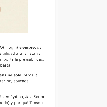
Carrera y aprendizaje
Algoritmos y estructuras
 O(n log n)
siempre
, da
bilidad a si la lista ya
mporta la previsibilidad:
 basta.
en uno solo
. Miras la
ración, aplicada
ón en Python, JavaScript
moria) y por qué Timsort