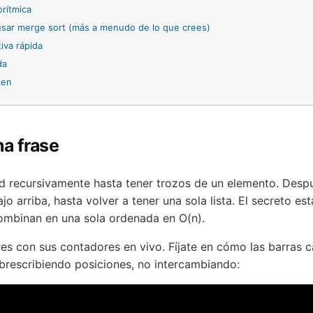
orítmica
sar merge sort (más a menudo de lo que crees)
va rápida
da
men
na frase
itad recursivamente hasta tener trozos de un elemento. Desp
o arriba, hasta volver a tener una sola lista. El secreto e
ombinan en una sola ordenada en O(n).
es con sus contadores en vivo. Fíjate en cómo las barras c
brescribiendo posiciones, no intercambiando: