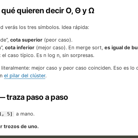
 qué quieren decir O, Θ y Ω
d verás los tres símbolos. Idea rápida:
de”,
cota superior
(peor caso).
”,
cota inferior
(mejor caso). En merge sort,
es igual de b
el caso típico. Es n log n, sin sorpresas.
literalmente: mejor caso y peor caso coinciden. Eso es lo 
en
el pilar del clúster
.
 traza paso a paso
a mano.
1, 5]
er trozos de uno.