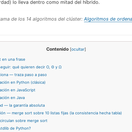
rdad) lo lleva dentro como mitad del híbrido.
rama de los 14 algoritmos del clúster:
Algoritmos de orden
Contenido
[
ocultar
]
 en una frase
eguir: qué quieren decir O, Θ y Ω
ona — traza paso a paso
ción en Python (clásica)
ción en JavaScript
ación en Java
d — la garantía absoluta
ón — merge sort sobre 10 listas fijas (la consistencia hecha tabla)
circulan sobre merge sort
stdlib de Python?