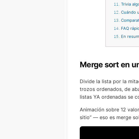
11
Trivia alg
12
Cuándo u
13
Comparati
14
FAQ rápi
15
En resu
Merge sort en u
Divide la lista por la m
trozos ordenados, de abaj
listas YA ordenadas se c
Animación sobre 12 valor
sitio” — eso es merge so