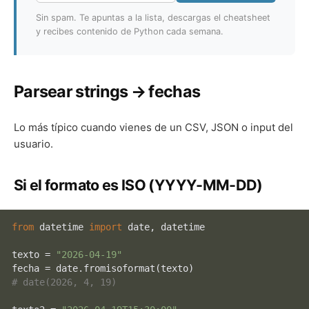
Sin spam. Te apuntas a la lista, descargas el cheatsheet
y recibes contenido de Python cada semana.
Parsear strings → fechas
Lo más típico cuando vienes de un CSV, JSON o input del
usuario.
Si el formato es ISO (YYYY-MM-DD)
from
 datetime 
import
 date, datetime

texto = 
"2026-04-19"
# date(2026, 4, 19)