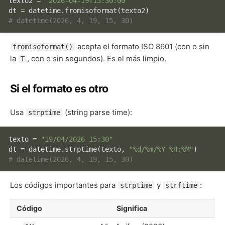
texto2 = 
"2026-04-19T15:30:00"
# datetime(2026, 4, 19, 15, 30)
acepta el formato ISO 8601 (con o sin
fromisoformat()
la
, con o sin segundos). Es el más limpio.
T
Si el formato es otro
Usa
(string parse time):
strptime
texto = 
"19/04/2026 15:30"
dt = datetime.strptime(texto, 
"%d/%m/%Y %H:%M"
# datetime(2026, 4, 19, 15, 30)
Los códigos importantes para
y
:
strptime
strftime
Código
Significa