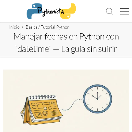
Saltar
al
Alternar
Me
contenido
la
búsqueda
Inicio
>
Basics
/
Tutorial Python
Manejar fechas en Python con
`datetime` — La guía sin sufrir