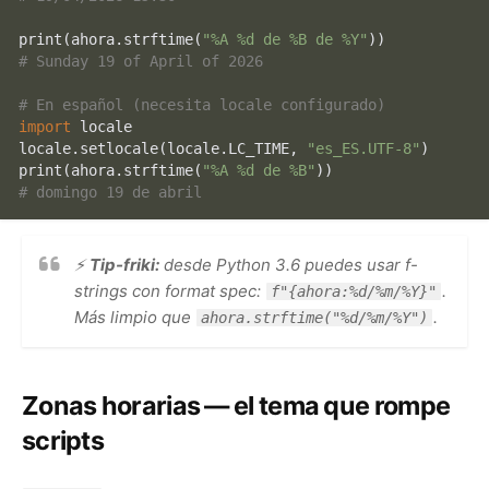
print
(ahora.strftime(
"%A %d de %B de %Y"
# Sunday 19 of April of 2026
# En español (necesita locale configurado)
import
 locale

locale.setlocale(locale.LC_TIME, 
"es_ES.UTF-8"
print
(ahora.strftime(
"%A %d de %B"
# domingo 19 de abril
⚡
Tip-friki:
desde Python 3.6 puedes usar f-
strings con format spec:
.
f"{ahora:%d/%m/%Y}"
Más limpio que
.
ahora.strftime("%d/%m/%Y")
Zonas horarias — el tema que rompe
scripts