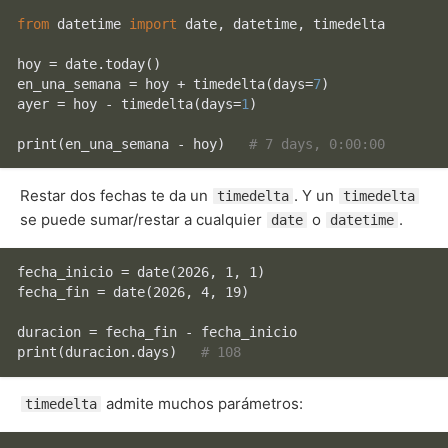
from
 datetime 
import
 date, datetime, timedelta

hoy = date.today()

en_una_semana = hoy + timedelta(days=
7
)

ayer = hoy - timedelta(days=
1
)

print
(en_una_semana - hoy)   
# 7 days, 0:00:00
Restar dos fechas te da un
. Y un
timedelta
timedelta
se puede sumar/restar a cualquier
o
.
date
datetime
fecha_inicio = 
date
(2026, 1, 1)

fecha_fin = 
date
(2026, 4, 19)

print
(duracion.days)   
# 108
admite muchos parámetros:
timedelta