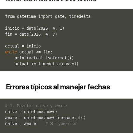
from datetime import 
date
, timedelta

inicio = 
date
(2026, 4, 1)

fin = 
date
(2026, 4, 7)

while
 actual <= fin:

print
(actual.isoformat())

Errores típicos al manejar fechas
# 1. Mezclar naive y aware
naive = datetime.now()

aware = datetime.now(timezone.utc)

naive - aware    
# ❌ TypeError