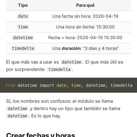
Tipo
Para qué
Una fecha sin hora: 2026-04-19
date
Una hora sin fecha: 15:30:00
time
Fecha + hora: 2026-04-19 15:30:00
datetime
Una
duración
: “3 días y 4 horas”
timedelta
El que más vas a usar es
. El que más útil es
datetime
por sorprendente:
.
timedelta
from
 datetime import 
date
, 
time
Sí, los nombres son confusos: el módulo se llama
y dentro hay un tipo que también se llama
datetime
. Es lo que hay.
datetime
Crear fechas y horas