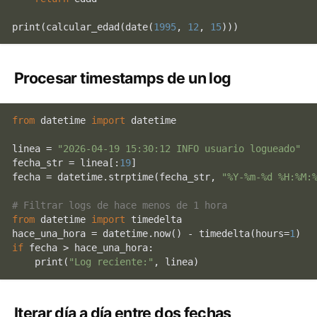
print
(calcular_edad(date(
1995
, 
12
, 
15
Procesar timestamps de un log
from
 datetime 
import
 datetime

linea = 
"2026-04-19 15:30:12 INFO usuario logueado"
fecha_str = linea[:
19
]

fecha = datetime.strptime(fecha_str, 
"%Y-%m-%d %H:%M:
# Filtrar logs de hace menos de 1 hora
from
 datetime 
import
 timedelta

hace_una_hora = datetime.now() - timedelta(hours=
1
if
 fecha > hace_una_hora:

print
(
"Log reciente:"
Iterar día a día entre dos fechas