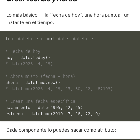
Lo más básico — la “fecha de hoy”, una hora puntual, un
instante en el tiempo:
from datetime import 
date
, datetime

# Fecha de hoy
# date(2026, 4, 19)
# Ahora mismo (fecha + hora)
# datetime(2026, 4, 19, 15, 30, 12, 482103)
# Crear una fecha específica
nacimiento = 
date
(1995, 12, 15)

Cada componente lo puedes sacar como atributo: