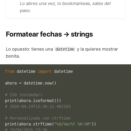
Lo abres una vez, lo bookmarkeas, sales del
paso.
Formatear fechas → strings
Lo opuesto: tienes una
y la quieres mostrar
datetime
bonita.
from
 datetime 
import
 datetime

ahora = datetime.now()

# ISO (estándar)
print
# 2026-04-19T15:30:12.482103
# Personalizado con strftime
print
(ahora.strftime(
"%d/%m/%Y %H:%M"
# 19/04/2026 15:30