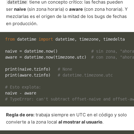
tiene un concepto crítico: las fechas pueden
datetime
ser
naive
(sin zona horaria) o
aware
(con zona horaria). Y
mezclarlas es el origen de la mitad de los bugs de fechas
en producción.
from
 datetime 
import
 datetime, timezone, timedelta

naive = datetime.now()              
# sin zona, "ahor
aware = datetime.now(timezone.utc)  
# con zona, "ahor
print
(naive.tzinfo)   
# None
print
(aware.tzinfo)   
# datetime.timezone.utc
# Esto explota:
# TypeError: can't subtract offset-naive and offset-a
Regla de oro:
trabaja siempre en UTC en el código y solo
convierte a la zona local
al mostrar al usuario
.