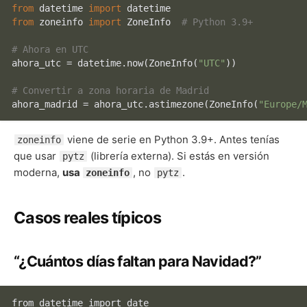
from
 datetime 
import
from
 zoneinfo 
import
 ZoneInfo  
# Python 3.9+
# Ahora en UTC
ahora_utc = datetime.now(ZoneInfo(
"UTC"
))

# Convertir a zona horaria de Madrid
ahora_madrid = ahora_utc.astimezone(ZoneInfo(
"Europe/
viene de serie en Python 3.9+. Antes tenías
zoneinfo
que usar
(librería externa). Si estás en versión
pytz
moderna,
usa
, no
.
zoneinfo
pytz
Casos reales típicos
“¿Cuántos días faltan para Navidad?”
from datetime import date
