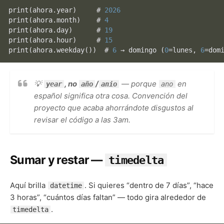
print
(ahora.year)     # 
2026
print
(ahora.month)    # 
4
print
(ahora.day)      # 
19
print
(ahora.hour)     # 
15
print
(ahora.weekday())  # 
6
 → domingo (
0
=lunes, 
6
💡
, no
/
— porque
en
year
año
anio
ano
español significa otra cosa. Convención del
proyecto que acaba ahorrándote disgustos al
revisar el código a las 3am.
Sumar y restar —
timedelta
Aquí brilla
. Si quieres “dentro de 7 días”, “hace
datetime
3 horas”, “cuántos días faltan” — todo gira alrededor de
.
timedelta