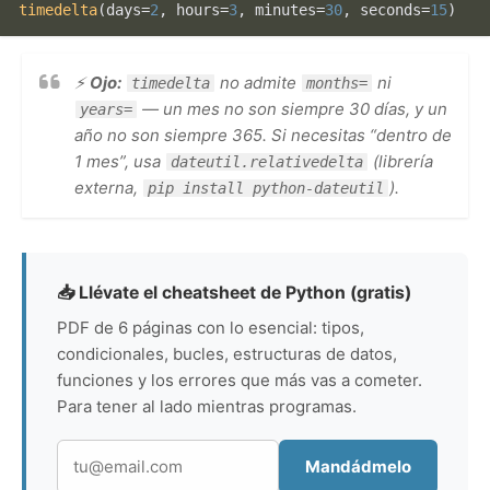
timedelta
(days=
2
, hours=
3
, minutes=
30
, seconds=
15
)
⚡
Ojo:
no admite
ni
timedelta
months=
— un mes no son siempre 30 días, y un
years=
año no son siempre 365. Si necesitas “dentro de
1 mes”, usa
(librería
dateutil.relativedelta
externa,
).
pip install python-dateutil
📥 Llévate el cheatsheet de Python (gratis)
PDF de 6 páginas con lo esencial: tipos,
condicionales, bucles, estructuras de datos,
funciones y los errores que más vas a cometer.
Para tener al lado mientras programas.
Mandádmelo