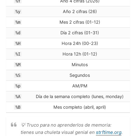
Año 4 cifras (2026)
%Y
Año 2 cifras (26)
%y
Mes 2 cifras (01-12)
%m
Día 2 cifras (01-31)
%d
Hora 24h (00-23)
%H
Hora 12h (01-12)
%I
Minutos
%M
Segundos
%S
AM/PM
%p
Día de la semana completo (lunes, monday)
%A
Mes completo (abril, april)
%B
💡 Truco para no aprenderlos de memoria:
tienes una chuleta visual genial en
strftime.org
.