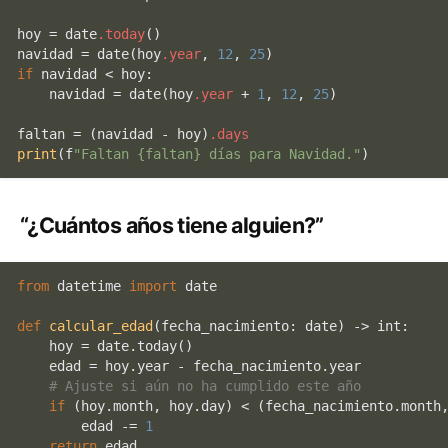
hoy = date
.today
()

navidad = 
date
(hoy
.year
, 
12
, 
25
if
 navidad < hoy:

    navidad = 
date
(hoy
.year
 + 
1
, 
12
, 
25
)

faltan = (navidad - hoy)
.days
print
(f
"Faltan {faltan} días para Navidad."
)
“¿Cuántos años tiene alguien?”
from
 datetime 
import
 date

def
calcular_edad
(
fecha_nacimiento: date
) -> 
int
:

    hoy = date.today()

    edad = hoy.year - fecha_nacimiento.year

# Ajuste si aún no ha cumplido este año
if
 (hoy.month, hoy.day) < (fecha_nacimiento.month,
        edad -= 
1
return
 edad
