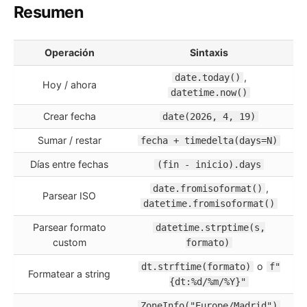
Resumen
Operación
Sintaxis
,
date.today()
Hoy / ahora
datetime.now()
Crear fecha
date(2026, 4, 19)
Sumar / restar
fecha + timedelta(days=N)
Días entre fechas
(fin - inicio).days
,
date.fromisoformat()
Parsear ISO
datetime.fromisoformat()
Parsear formato
datetime.strptime(s,
custom
formato)
o
dt.strftime(formato)
f"
Formatear a string
{dt:%d/%m/%Y}"
ZoneInfo("Europe/Madrid")