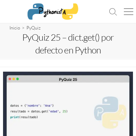
Saltar
al
Alternar
Me
contenido
la
búsqueda
Inicio
>
PyQuiz
PyQuiz 25 – dict.get() por
defecto en Python