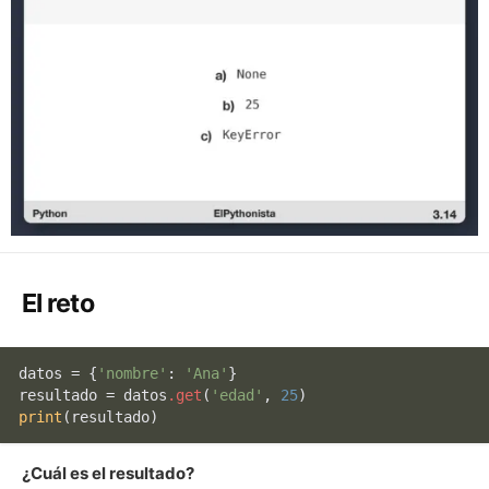
El reto
datos = {
'nombre'
: 
'Ana'
}

resultado = datos
.get
(
'edad'
, 
25
print
(resultado)
¿Cuál es el resultado?