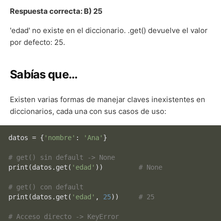
Respuesta correcta: B) 25
'edad' no existe en el diccionario. .get() devuelve el valor
por defecto: 25.
Sabías que…
Existen varias formas de manejar claves inexistentes en
diccionarios, cada una con sus casos de uso:
datos = {
'nombre'
: 
'Ana'
}

# get() sin default -> None
print
(datos.get(
'edad'
))         
# None
# get() con default
print
(datos.get(
'edad'
, 
25
))     
# 25
# Acceso directo -> KeyError