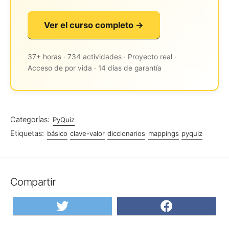
Ver el curso completo →
37+ horas · 734 actividades · Proyecto real ·
Acceso de por vida · 14 días de garantía
Categorías:
PyQuiz
Etiquetas:
básico
clave-valor
diccionarios
mappings
pyquiz
Compartir
Compartir
Compar
en
en