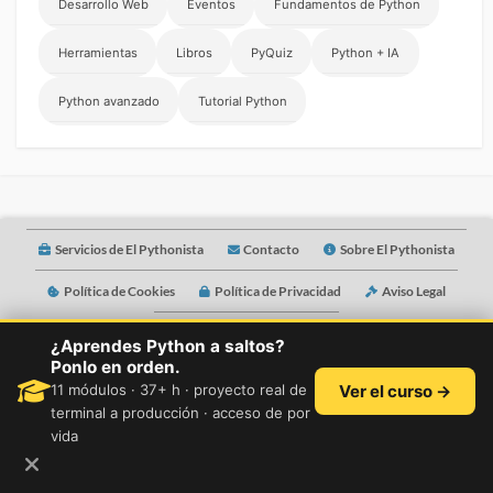
Desarrollo Web
Eventos
Fundamentos de Python
Herramientas
Libros
PyQuiz
Python + IA
Python avanzado
Tutorial Python
Servicios de El Pythonista
Contacto
Sobre El Pythonista
Política de Cookies
Política de Privacidad
Aviso Legal
Idioma
Mentorías
¿Aprendes Python a saltos?
Ponlo en orden.
11 módulos · 37+ h · proyecto real de
Ver el curso →
©2026
El Pythonista
terminal a producción · acceso de por
vida
Twitter
Facebook
Linkedin
Instagram
GitHub