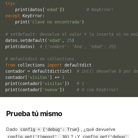
try
:

print
(datos[
'edad'
])         
# KeyError!
except
 KeyError:

print
(
'Clave no encontrada'
)

# setdefault: devuelve el valor Y lo inserta si no ex
datos.setdefault(
'edad'
, 
25
print
(datos)  
# {'nombre': 'Ana', 'edad': 25}
# defaultdict de collections
from
 collections 
import
 defaultdict

contador = defaultdict(
int
)  
# int() devuelve 0 por d
contador[
'visitas'
] += 
1
print
(contador[
'visitas'
])   
# 1
print
(contador[
'nueva'
])     
# 0 (no KeyError)
Prueba tú mismo
Dado
, ¿qué devuelve
config = {'debug': True}
? ¿Y
config.get('timeout', 30)
config.get('debug',