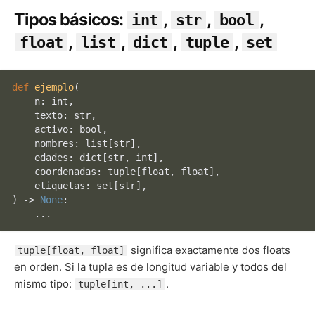
Tipos básicos:
,
,
,
int
str
bool
,
,
,
,
float
list
dict
tuple
set
def
ejemplo
(
    n: 
int
,

    texto: 
str
,

    activo: 
bool
,

    nombres: 
list
[
str
],

    edades: 
dict
[
str
, 
int
],

    coordenadas: 
tuple
[
float
, 
float
],

    etiquetas: 
set
[
str
) -> 
None
:

significa exactamente dos floats
tuple[float, float]
en orden. Si la tupla es de longitud variable y todos del
mismo tipo:
.
tuple[int, ...]