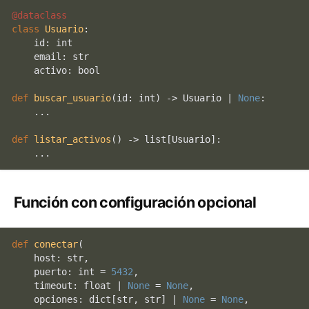
@dataclass
class
Usuario
:

id
: 
int
    email: 
str
    activo: 
bool
def
buscar_usuario
(
id
: 
int
) -> Usuario | 
None
:

    ...

def
listar_activos
() -> 
list
[Usuario]:

Función con configuración opcional
def
conectar
(
    host: 
str
,

    puerto: 
int
 = 
5432
,

    timeout: 
float
 | 
None
 = 
None
,

    opciones: 
dict
[
str
, 
str
] | 
None
 = 
None