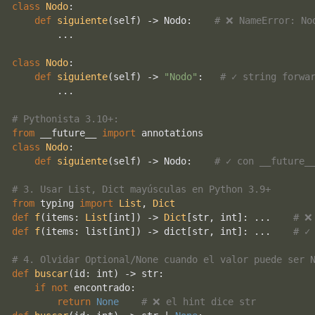
class
Nodo
:

def
siguiente
(
self
) -> Nodo:    
# ❌ NameError: No
        ...

class
Nodo
:

def
siguiente
(
self
) -> 
"Nodo"
:   
# ✓ string forwa
        ...

# Pythonista 3.10+:
from
 __future__ 
import
class
Nodo
:

def
siguiente
(
self
) -> Nodo:    
# ✓ con __future_
# 3. Usar List, Dict mayúsculas en Python 3.9+
from
 typing 
import
List
, 
Dict
def
f
(
items: 
List
[
int
]
) -> 
Dict
[
str
, 
int
]: ...    
# ❌
def
f
(
items: 
list
[
int
]
) -> 
dict
[
str
, 
int
]: ...    
# ✓
# 4. Olvidar Optional/None cuando el valor puede ser 
def
buscar
(
id
: 
int
) -> 
str
:

if
not
 encontrado:

return
None
# ❌ el hint dice str