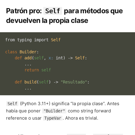
Patrón pro:
para métodos que
Self
devuelven la propia clase
from typing import 
Self
class
Builder
:

def
add
(
self
, 
x:
 int
) -> 
Self
:

        ...

return
self
def
build
(
self
) -> 
"Resultado"
:

(Python 3.11+) significa “la propia clase”. Antes
Self
había que poner
como string forward
"Builder"
reference o usar
. Ahora es trivial.
TypeVar