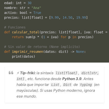
edad: 
int
 = 
30
nombre: 
str
 = 
"Ana"
activo: 
bool
 = 
True
precios: 
list
[
float
] = [
9.99
, 
14.50
, 
19.99
]

# Funciones
def
calcular_total
(
precios: 
list
[
float
], iva: 
float
 =
return
sum
(p * (
1
 + iva) 
for
 p 
in
 precios)

# Sin valor de retorno (None implícito)
def
imprimir_resumen
(
datos: 
dict
) -> 
None
:

print
⚡
Tip-friki:
la sintaxis
,
list[float]
dict[str,
, etc. funciona desde
Python 3.9
. Antes
int]
había que importar
,
de
(en
List
Dict
typing
mayúsculas). Si usas Python moderno, ignora
ese mundo.