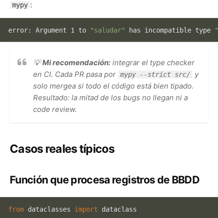
:
mypy
error: Argument 1 to 
"saludar"
 has incompatible 
type
💡
Mi recomendación:
integrar el type checker
en CI. Cada PR pasa por
y
mypy --strict src/
solo mergea si todo el código está bien tipado.
Resultado: la mitad de los bugs no llegan ni a
code review.
Casos reales típicos
Función que procesa registros de BBDD
from
 dataclasses 
import
 dataclass
