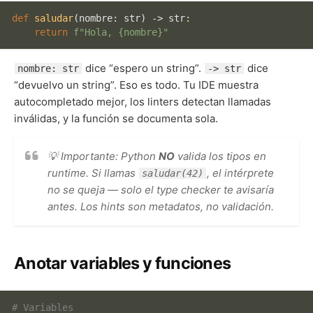
def
saludar
(
nombre: 
str
) -> 
str
:

return
f"Hola, 
{nombre}
"
dice “espero un string”.
dice
nombre: str
-> str
“devuelvo un string”. Eso es todo. Tu IDE muestra
autocompletado mejor, los linters detectan llamadas
inválidas, y la función se documenta sola.
💡 Importante: Python
NO
valida los tipos en
runtime. Si llamas
, el intérprete
saludar(42)
no se queja — solo el type checker te avisaría
antes. Los hints son metadatos, no validación.
Anotar variables y funciones
# Variables