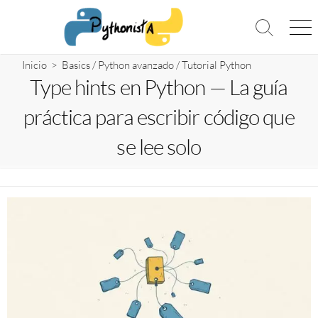
Saltar
al
Alternar
Me
contenido
la
búsqueda
Inicio
>
Basics
/
Python avanzado
/
Tutorial Python
Type hints en Python — La guía
práctica para escribir código que
se lee solo