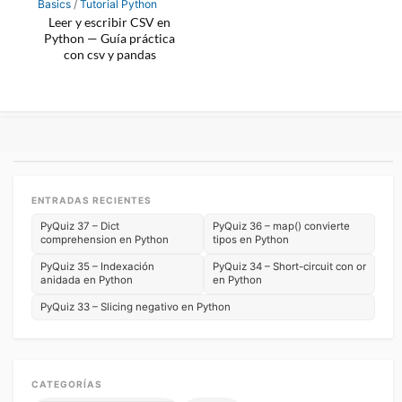
Basics
/
Tutorial Python
Leer y escribir CSV en
Python — Guía práctica
con csv y pandas
ENTRADAS RECIENTES
PyQuiz 37 – Dict
PyQuiz 36 – map() convierte
comprehension en Python
tipos en Python
PyQuiz 35 – Indexación
PyQuiz 34 – Short-circuit con or
anidada en Python
en Python
PyQuiz 33 – Slicing negativo en Python
CATEGORÍAS