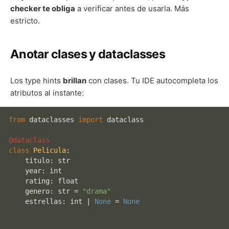
checker te obliga
a verificar antes de usarla. Más
estricto.
Anotar clases y dataclasses
Los type hints
brillan
con clases. Tu IDE autocompleta los
atributos al instante:
from
 dataclasses 
import
 dataclass

@dataclass
class
Pelicula
:

    titulo: 
str
    year: 
int
    rating: 
float
    genero: 
str
 = 
"drama"
    estrellas: 
int
 | 
None
 = 
None