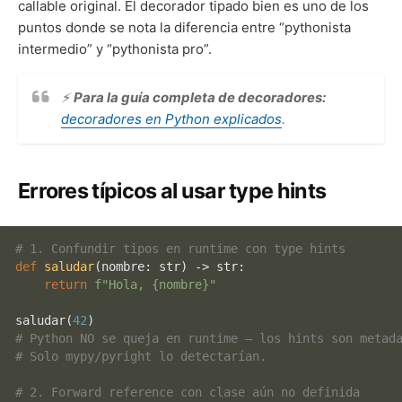
callable original. El decorador tipado bien es uno de los
puntos donde se nota la diferencia entre “pythonista
intermedio” y “pythonista pro”.
⚡
Para la guía completa de decoradores:
decoradores en Python explicados
.
Errores típicos al usar type hints
# 1. Confundir tipos en runtime con type hints
def
saludar
(
nombre: 
str
) -> 
str
:

return
f"Hola, 
{nombre}
"
saludar(
42
# Python NO se queja en runtime — los hints son metad
# Solo mypy/pyright lo detectarían.
# 2. Forward reference con clase aún no definida