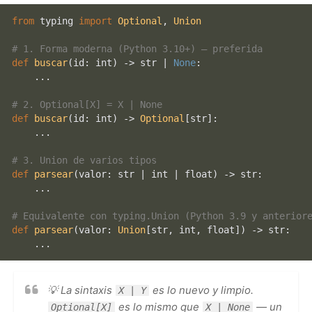
from
 typing 
import
Optional
, 
Union
# 1. Forma moderna (Python 3.10+) — preferida
def
buscar
(
id
: 
int
) -> 
str
 | 
None
:

    ...

# 2. Optional[X] = X | None
def
buscar
(
id
: 
int
) -> 
Optional
[
str
]:

    ...

# 3. Union de varios tipos
def
parsear
(
valor: 
str
 | 
int
 | 
float
) -> 
str
:

    ...

# Equivalente con typing.Union (Python 3.9 y anterior
def
parsear
(
valor: 
Union
[
str
, 
int
, 
float
]
) -> 
str
:

💡 La sintaxis
es lo nuevo y limpio.
X | Y
es lo mismo que
— un
Optional[X]
X | None