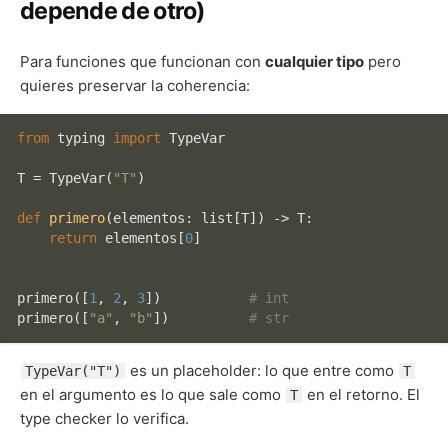
depende de otro)
Para funciones que funcionan con
cualquier tipo
pero
quieres preservar la coherencia:
from
 typing 
import
 TypeVar

T = TypeVar(
"T"
)

def
primero
(
elementos: 
list
[T]
) -> T:

return
 elementos[
0
]

primero([
1
, 
2
, 
3
])           
# int
primero([
"a"
, 
"b"
])          
# str
es un placeholder: lo que entre como
TypeVar("T")
T
en el argumento es lo que sale como
en el retorno. El
T
type checker lo verifica.