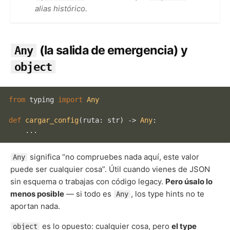
alias histórico.
(la salida de emergencia) y
Any
object
from
 typing 
import
Any
def
cargar_config
(
ruta: 
str
) -> 
Any
:

significa “no compruebes nada aquí, este valor
Any
puede ser cualquier cosa”. Útil cuando vienes de JSON
sin esquema o trabajas con código legacy.
Pero úsalo lo
menos posible
— si todo es
, los type hints no te
Any
aportan nada.
es lo opuesto: cualquier cosa, pero
el type
object