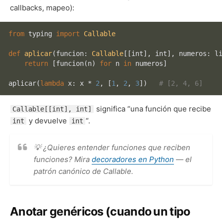
callbacks, mapeo):
from
 typing 
import
Callable
def
aplicar
(
funcion: 
Callable
[[
int
], 
int
], numeros: 
l
return
 [funcion(n) 
for
 n 
in
 numeros]

aplicar(
lambda
 x: x * 
2
, [
1
, 
2
, 
3
])   
# [2, 4, 6]
significa “una función que recibe
Callable[[int], int]
y devuelve
“.
int
int
💡 ¿Quieres entender funciones que reciben
funciones? Mira
decoradores en Python
— el
patrón canónico de Callable.
Anotar genéricos (cuando un tipo