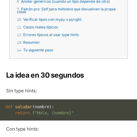
8
Anotar genéricos (cuando un tipo depende de otro)
9
Patrón pro: Self para métodos que devuelven la propia
clase
10
Verificar tipos con mypy o pyright
11
Casos reales típicos
12
Errores típicos al usar type hints
13
Resumen
14
Tu siguiente paso
La idea en 30 segundos
Sin type hints:
def
saludar
(
nombre
):

return
f"Hola, 
{nombre}
"
Con type hints: