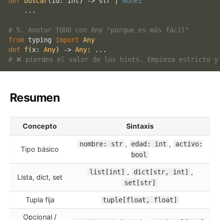
def
buscar
(
id
: 
int
) -> 
str
 | 
None
:

    ...

# 5. Anotar TODO con Any "porque es más fácil"
from
 typing 
import
Any
def
f
(
x: 
Any
) -> 
Any
# ❌ pierdes el valor de los hints. Empieza estricto y
Resumen
Concepto
Sintaxis
,
,
nombre: str
edad: int
activo:
Tipo básico
bool
,
,
list[int]
dict[str, int]
Lista, dict, set
set[str]
Tupla fija
tuple[float, float]
Opcional /