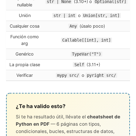
(3.10+) o
str | None
Optional[str]
nullable
Unión
o
str | int
Union[str, int]
Cualquier cosa
(úsalo poco)
Any
Función como
Callable[[int], int]
arg
Genérico
TypeVar("T")
La propia clase
(3.11+)
Self
Verificar
o
mypy src/
pyright src/
¿Te ha valido esto?
Si te ha resultado útil, llévate el
cheatsheet de
Python en PDF
— 6 páginas con tipos,
condicionales, bucles, estructuras de datos,