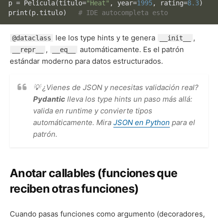
p = Pelicula(titulo=
"Heat"
, year=
1995
, rating=
8.3
print
(p.titulo)   
# IDE autocompleta esto
lee los type hints y te genera
,
@dataclass
__init__
,
automáticamente. Es el patrón
__repr__
__eq__
estándar moderno para datos estructurados.
💡 ¿Vienes de JSON y necesitas validación real?
Pydantic
lleva los type hints un paso más allá:
valida en runtime y convierte tipos
automáticamente. Mira
JSON en Python
para el
patrón.
Anotar callables (funciones que
reciben otras funciones)
Cuando pasas funciones como argumento (decoradores,