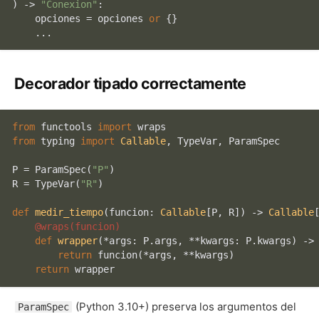
) -> 
"Conexion"
:

    opciones = opciones 
or
 {}

Decorador tipado correctamente
from
 functools 
import
from
 typing 
import
Callable
, TypeVar, ParamSpec

P = ParamSpec(
"P"
)

R = TypeVar(
"R"
)

def
medir_tiempo
(
funcion: 
Callable
[P, R]
) -> 
Callable
    @wraps(
funcion
)
def
wrapper
(
*args: P.args, **kwargs: P.kwargs
) -> 
return
 funcion(*args, **kwargs)

return
(Python 3.10+) preserva los argumentos del
ParamSpec