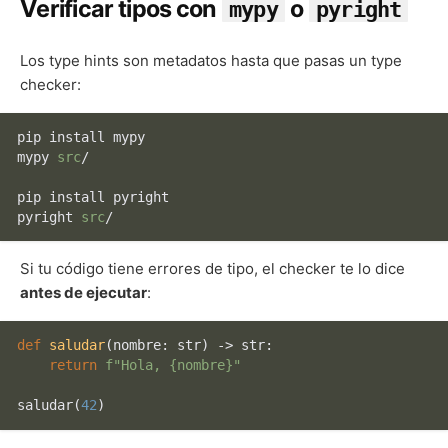
Verificar tipos con
o
mypy
pyright
Los type hints son metadatos hasta que pasas un type
checker:
pip install mypy

mypy 
src
/

pip install pyright

pyright 
src
Si tu código tiene errores de tipo, el checker te lo dice
antes de ejecutar
:
def
saludar
(
nombre: 
str
) -> 
str
:

return
f"Hola, 
{nombre}
"
saludar(
42