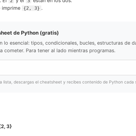
. El
y el
están en los dos.
2
3
 imprime
.
{2, 3}
sheet de Python (gratis)
lo esencial: tipos, condicionales, bucles, estructuras de d
a cometer. Para tener al lado mientras programas.
la lista, descargas el cheatsheet y recibes contenido de Python cada
2, 3}