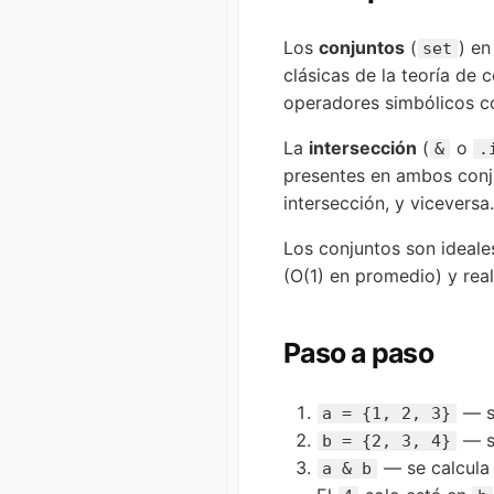
Los
conjuntos
(
) en
set
clásicas de la teoría de c
operadores simbólicos 
La
intersección
(
o
&
.
presentes en ambos conj
intersección, y viceversa.
Los conjuntos son ideale
(O(1) en promedio) y rea
Paso a paso
— s
a = {1, 2, 3}
— s
b = {2, 3, 4}
— se calcula 
a & b