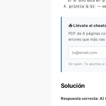
El
solo está en
4
b
— se
print(a & b)
📥 Llévate el cheat
PDF de 6 páginas con 
errores que más vas 
Sin spam. Te apuntas a 
Solución
Respuesta correcta: A) {