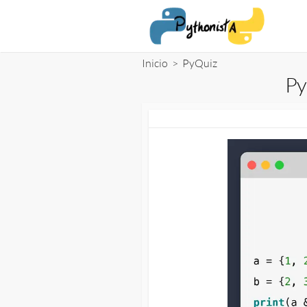
Saltar
al
contenido
Inicio
>
PyQuiz
Py