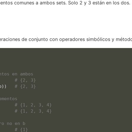
ementos comunes a ambos sets. Solo 2 y 3 están en los dos.
eraciones de conjunto con operadores simbólicos y método
ntos en ambos
      
# {2, 3}
b))   
# {2, 3}
ementos
      
# {1, 2, 3, 4}
      
# {1, 2, 3, 4}
ro no en b
      
# {1}