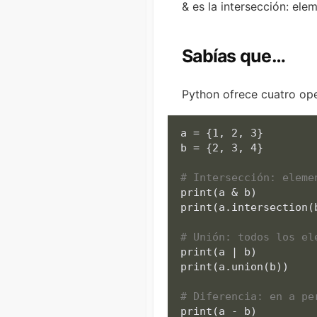
& es la intersección: el
Sabías que…
Python ofrece cuatro op
a = {1, 2, 3}

b = {2, 3, 4}

# Intersección: eleme
print
(a & b)         
print
(a.intersection(
# Unión: todos los el
print
(a | b)         
print
(a.union(b))    
# Diferencia: en a pe
print
(a - b)         