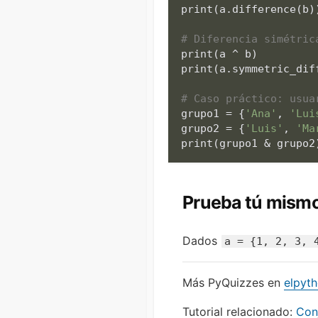
print
(a.difference(b)
# Diferencia simétric
print
(a ^ b)         
print
(a.symmetric_dif
# Caso práctico: usua
grupo1 = {
'Ana'
, 
'Lui
grupo2 = {
'Luis'
, 
'Ma
print
(grupo1 & grupo2
Prueba tú mism
Dados
a = {1, 2, 3, 
Más PyQuizzes en
elpyt
Tutorial relacionado:
Con