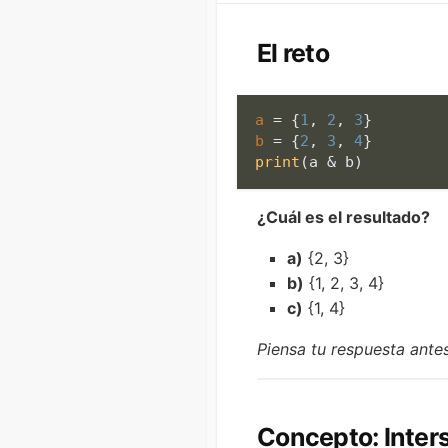
El reto
a
 = {
1
, 
2
, 
3
b
 = {
2
, 
3
, 
4
print
(a & b)
¿Cuál es el resultado?
a)
{2, 3}
b)
{1, 2, 3, 4}
c)
{1, 4}
Piensa tu respuesta ante
Concepto: Inter