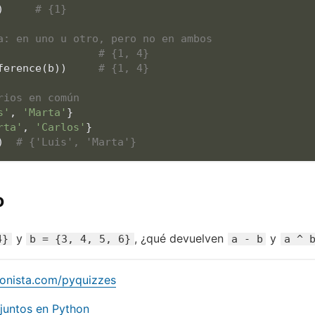
)     
# {1}
a: en uno u otro, pero no en ambos
                
# {1, 4}
ference(b))     
# {1, 4}
rios en común
s'
, 
'Marta'
}

rta'
, 
'Carlos'
)  
# {'Luis', 'Marta'}
o
y
, ¿qué devuelven
y
4}
b = {3, 4, 5, 6}
a - b
a ^ 
honista.com/pyquizzes
juntos en Python