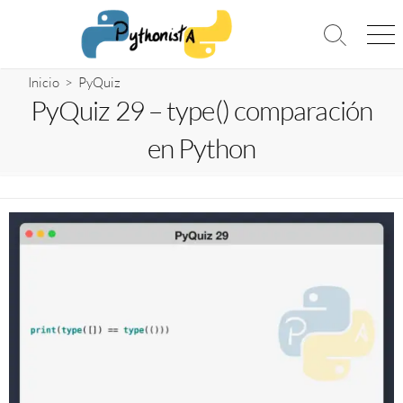
Saltar
al
Alternar
Me
contenido
la
búsqueda
Inicio
>
PyQuiz
PyQuiz 29 – type() comparación
en Python