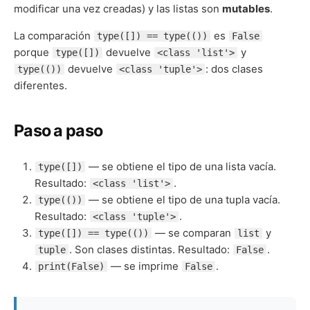
modificar una vez creadas) y las listas son
mutables
.
La comparación
es
type([]) == type(())
False
porque
devuelve
y
type([])
<class 'list'>
devuelve
: dos clases
type(())
<class 'tuple'>
diferentes.
Paso a paso
— se obtiene el tipo de una lista vacía.
type([])
Resultado:
.
<class 'list'>
— se obtiene el tipo de una tupla vacía.
type(())
Resultado:
.
<class 'tuple'>
— se comparan
y
type([]) == type(())
list
. Son clases distintas. Resultado:
.
tuple
False
— se imprime
.
print(False)
False