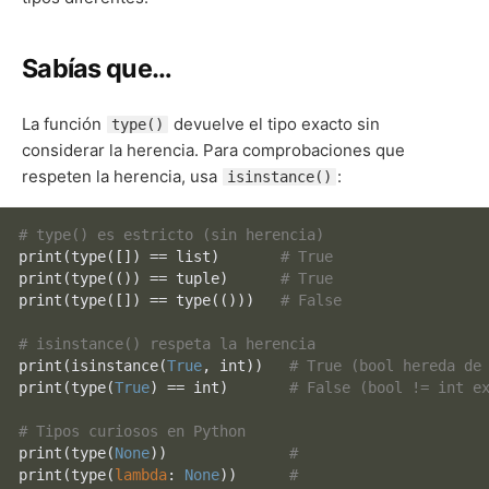
Sabías que…
La función
devuelve el tipo exacto sin
type()
considerar la herencia. Para comprobaciones que
respeten la herencia, usa
:
isinstance()
# type() es estricto (sin herencia)
print
(
type
([]) == 
list
)       
# True
print
(
type
(()) == 
tuple
)      
# True
print
(
type
([]) == 
type
(()))   
# False
# isinstance() respeta la herencia
print
(
isinstance
(
True
, 
int
))   
# True (bool hereda de
print
(
type
(
True
) == 
int
)       
# False (bool != int e
# Tipos curiosos en Python
print
(
type
(
None
))              
# 
print
(
type
(
lambda
: 
None
))      
# 