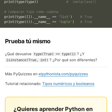
print
(
type
(
type
))              
#  (metaclase!)
# Comparar tipo como cadena
print
(
type
([]).__name__ == 
'list'
)    
# True
print
(
type
(()).__name__ == 
'tuple'
)   
# True
Prueba tú mismo
¿Qué devuelve
? ¿Y
type(True) == type(1)
? ¿Por qué son diferentes?
isinstance(True, int)
Más PyQuizzes en
elpythonista.com/pyquizzes
Tutorial relacionado:
Tipos numéricos y booleanos
¿Quieres aprender Python en