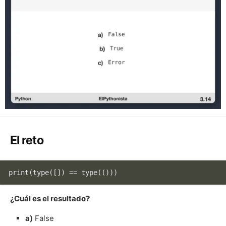
El reto
print
(
type
([]) == 
type
(()))
¿Cuál es el resultado?
a)
False