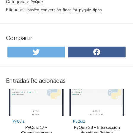
Categorías:
PyQuiz
Etiquetas:
básico
conversión
float
int
pyquiz
tipos
Compartir
Compartir
Compar
en
en
Twitter
Facebo
Entradas Relacionadas
PyQuiz
PyQuiz
PyQuiz 17 –
PyQuiz 28 – Intersección
Comparadores y
de sets en Python