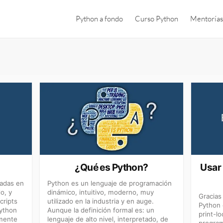
Python a fondo
Curso Python
Mentorías
¿Qué es Python?
Usar 
sadas en
Python es un lenguaje de programación
o, y
dinámico, intuitivo, moderno, muy
Gracias
cripts
utilizado en la industria y en auge.
Python 
Python
Aunque la definición formal es: un
print-l
rmente
lenguaje de alto nivel, interpretado, de
program