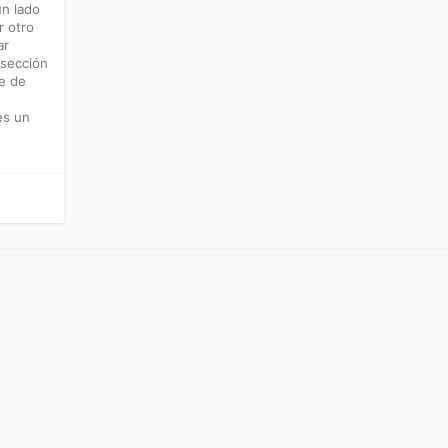
un lado
r otro
ar
 sección
te de
es un