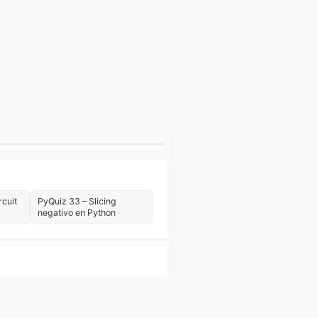
rcuit
PyQuiz 33 – Slicing
negativo en Python
Web
Eventos