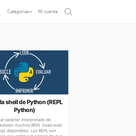
Tutorial de Python
Categorías
Mi cuenta
Alternar
la
Desarrollo Web
búsqueda
Desarrollo de Escritorio
Eventos
Herramientas
PyQuizzes
Libros
Servicios
Fundamentos de Python
la shell de Python (REPL
Tutoriales prácticos
Python)
Python avanzado
 al carácter interpretado de
existen muchos REPL (read-eval-
Python + IA
oop) disponibles. Los REPL son
as que están a la espera de que