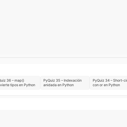
uiz 36 – map()
PyQuiz 35 – Indexación
PyQuiz 34 – Short-ci
vierte tipos en Python
anidada en Python
con or en Python
sics
Carrera y aprendizaje
Desarrollo de Escritorio
Desarrollo 