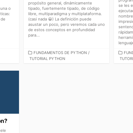
propósito general, dinámicamente
se les 
 una o
tipado, fuertemente tipado, de código
ejecuta
ticas:
libre, multiparadigma y multiplataforma.
nombre 
 de
(casi nada 😀) La definición puede
impresi
asustar un poco, pero veremos cada uno
sentenc
de estos conceptos en profundidad
rápidam
para...
herrami
lenguaj
CATEGORÍAS
CATE
FUNDAMENTOS DE PYTHON
/
FUN
TUTORIAL PYTHON
TUTOR
on?
ele