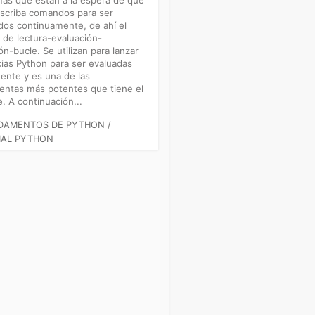
Carrera y aprendizaje
escriba comandos para ser
dos continuamente, de ahí el
Algoritmos y estructuras
de lectura-evaluación-
ón-bucle. Se utilizan para lanzar
ias Python para ser evaluadas
ente y es una de las
entas más potentes que tiene el
e. A continuación...
GORÍAS
DAMENTOS DE PYTHON
/
IAL PYTHON