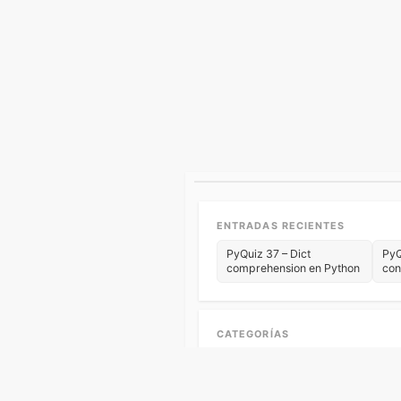
ENTRADAS RECIENTES
PyQuiz 37 – Dict
PyQ
comprehension en Python
con
CATEGORÍAS
Ba
Algoritmos y estructuras